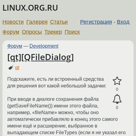
LINUX.ORG.RU
Новости
Галерея
Статьи
Регистрация
-
Вход
Форум
Опросы
Трекер
Поиск
Форум
—
Development
[qt][QFileDialog]
qt
Подскажите, есть ли встроенный средства
для решения вот какой небольшой задачки:
0
При вводе в диалоге сохранения файла
(getSaveFileName()) имени этого файла,
0
например, «fileName» можно, чтобы оно
автоматически прибавляло в конец этого самого
имени ещё и расширение, выбранное в
выпадающем списке FileTypes (если я не указал его