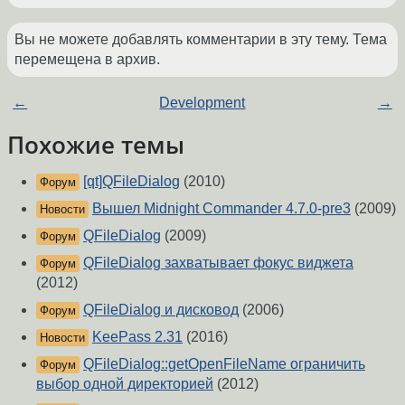
Вы не можете добавлять комментарии в эту тему. Тема
перемещена в архив.
←
Development
→
Похожие темы
[qt]QFileDialog
(2010)
Форум
Вышел Midnight Commander 4.7.0-pre3
(2009)
Новости
QFileDialog
(2009)
Форум
QFileDialog захватывает фокус виджета
Форум
(2012)
QFileDialog и дисковод
(2006)
Форум
KeePass 2.31
(2016)
Новости
QFileDialog::getOpenFileName ограничить
Форум
выбор одной директорией
(2012)