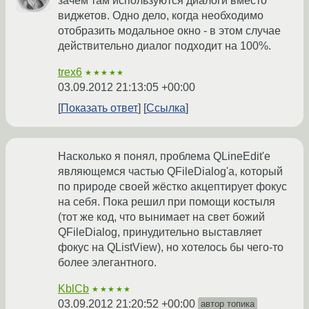
зачем там используются диалоги вместо
виджетов. Одно дело, когда необходимо
отобразить модальное окно - в этом случае
действительно диалог подходит на 100%.
trex6
★★★★★
03.09.2012 21:13:05 +00:00
Показать ответ
Ссылка
Насколько я понял, проблема QLineEdit'е
являющемся частью QFileDialog'а, который
по природе своей жёстко акцептирует фокус
на себя. Пока решил при помощи костыля
(тот же код, что вынимает на свет божий
QFileDialog, принудительно выставляет
фокус на QListView), но хотелось бы чего-то
более элегантного.
KblCb
★★★★★
03.09.2012 21:20:52 +00:00
автор топика