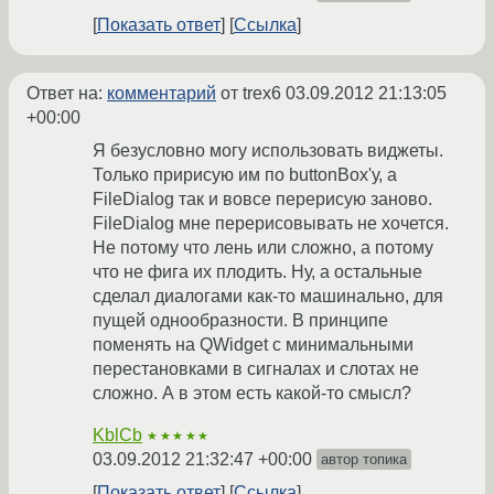
Показать ответ
Ссылка
Ответ на:
комментарий
от trex6
03.09.2012 21:13:05
+00:00
Я безусловно могу использовать виджеты.
Только пририсую им по buttonBox'у, а
FileDialog так и вовсе перерисую заново.
FileDialog мне перерисовывать не хочется.
Не потому что лень или сложно, а потому
что не фига их плодить. Ну, а остальные
сделал диалогами как-то машинально, для
пущей однообразности. В принципе
поменять на QWidget с минимальными
перестановками в сигналах и слотах не
сложно. А в этом есть какой-то смысл?
KblCb
★★★★★
03.09.2012 21:32:47 +00:00
автор топика
Показать ответ
Ссылка