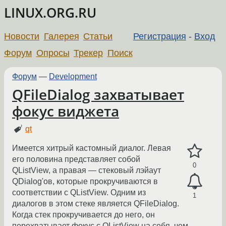
LINUX.ORG.RU
Новости
Галерея
Статьи
Регистрация
-
Вход
Форум
Опросы
Трекер
Поиск
Форум
—
Development
QFileDialog захватывает
фокус виджета
qt
Имеется хитрый кастомный диалог. Левая
его половина представляет собой
0
QListView, а правая — стековый лэйаут
QDialog'ов, которые прокручиваются в
соответствии с QListView. Одним из
1
диалогов в этом стеке является QFileDialog.
Когда стек прокручивается до него, он
перехватывает фокус с QListView на себя, чем