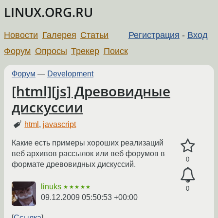
LINUX.ORG.RU
Новости
Галерея
Статьи
Регистрация
-
Вход
Форум
Опросы
Трекер
Поиск
Форум
—
Development
[html][js] Древовидные
дискуссии
html
,
javascript
Какие есть примеры хороших реализаций
веб архивов рассылок или веб форумов в
0
формате древовидных дискуссий.
linuks
★★★★★
0
09.12.2009 05:50:53 +00:00
Ссылка