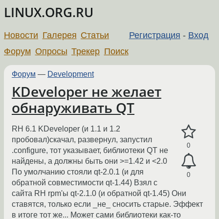
LINUX.ORG.RU
Новости
Галерея
Статьи
Регистрация
-
Вход
Форум
Опросы
Трекер
Поиск
Форум
—
Development
KDeveloper не желает
обнаруживать QT
RH 6.1 KDeveloper (и 1.1 и 1.2
пробовал)скачал, развернул, запустил
0
.configure, тот указывает, библиотеки QT не
найдены, а должны быть они >=1.42 и <2.0
По умолчанию стояли qt-2.0.1 (и для
0
обратной совместимости qt-1.44) Взял с
сайта RH rpm'ы qt-2.1.0 (и обратной qt-1.45) Они
ставятся, только если _не_ сносить старые. Эффект
в итоге тот же... Может сами библиотеки как-то