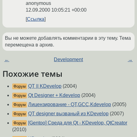
anonymous
12.09.2000 10:05:21 +00:00
Ссылка
Вы не можете добавлять комментарии в эту тему. Тема
перемещена в архив.
←
Development
→
Похожие темы
QT || KDevelop
(2004)
Форум
Qt Designer + Kdevelop
(2004)
Форум
Лицензирование - QT,GCC,Kdevelop
(2005)
Форум
QT designer вызваный из KDevelop
(2007)
Форум
[Gentoo] Среда для Qt - KDevelop, QtCreator
Форум
(2010)