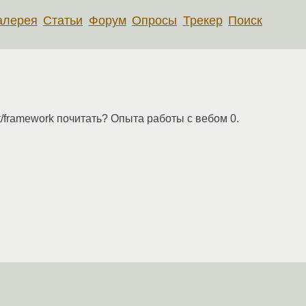
алерея
Статьи
Форум
Опросы
Трекер
Поиск
/framework почитать? Опыта работы с вебом 0.