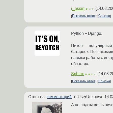
r_asian
(
14.08.20
★☆☆
Показать ответ
Ссылка
Python + Django.
Питон — популярный 
батареек. Познакомив
навыки работы с инст
областях.
Sphinx
(
14.08.2
★★☆☆
Показать ответ
Ссылка
Ответ на:
комментарий
от UserUnknown
14.0
А не подскажешь ниче