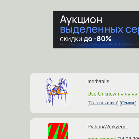
merb/rails
UserUnknown
★★★★★
Показать ответ
Ссылка
Python/Werkzeug.