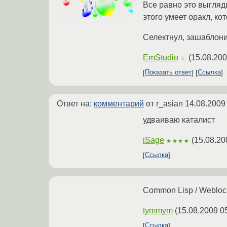
Все равно это выгляд
этого умеет оракл, ко
Селектнул, зашаблонил
EmStudio
(
15.08.200
☆
Показать ответ
Ссылка
Ответ на:
комментарий
от r_asian
14.08.2009
удваиваю каталист
iSage
(
15.08.20
★★★★
Ссылка
Common Lisp / Weblock
tymmym
(
15.08.2009 0
Ссылка