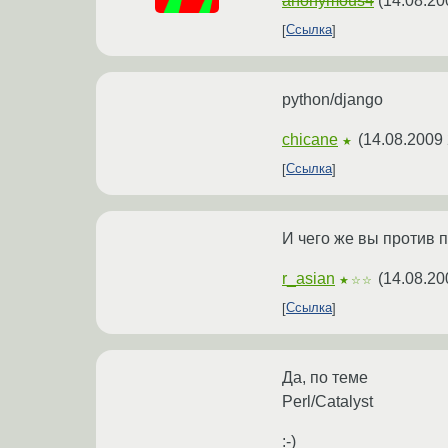
anonymous4
(
14.08.20
Ссылка
python/django
chicane
(
14.08.2009 
★
Ссылка
И чего же вы против п
r_asian
(
14.08.20
★☆☆
Ссылка
Да, по теме
Perl/Catalyst
:-)