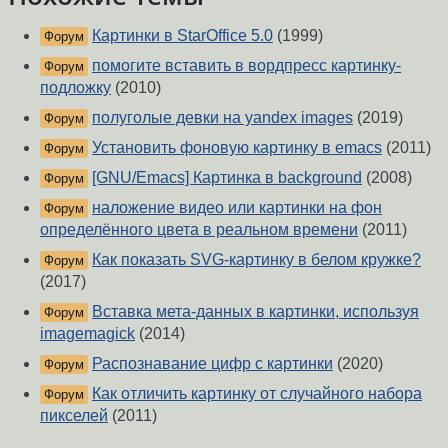
Картинки в StarOffice 5.0
(1999)
Форум
помогите вставить в вордпресс картинку-
Форум
подложку
(2010)
полуголые девки на yandex images
(2019)
Форум
Установить фоновую картинку в emacs
(2011)
Форум
[GNU/Emacs] Картинка в background
(2008)
Форум
наложение видео или картинки на фон
Форум
определённого цвета в реальном времени
(2011)
Как показать SVG-картинку в белом кружке?
Форум
(2017)
Вставка мета-данных в картинки, используя
Форум
imagеmagick
(2014)
Распознавание цифр с картинки
(2020)
Форум
Как отличить картинку от случайного набора
Форум
пикселей
(2011)