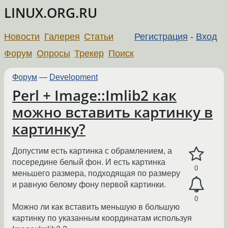
LINUX.ORG.RU
Новости
Галерея
Статьи
Регистрация
-
Вход
Форум
Опросы
Трекер
Поиск
Форум
—
Development
Perl + Image::Imlib2 как
можно вставить картинку в
картинку?
Допустим есть картинка с обрамлением, а
посередине белый фон. И есть картинка
0
меньшего размера, подходящая по размеру
и равную белому фону первой картинки.
0
Можно ли как вставить меньшую в большую
картинку по указанным координатам используя