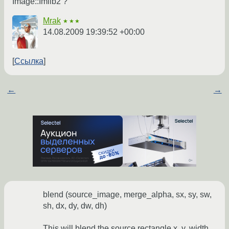
Image::Imlib2 ?
Mrak
★★★
14.08.2009 19:39:52 +00:00
Ссылка
←
→
blend (source_image, merge_alpha, sx, sy, sw,
sh, dx, dy, dw, dh)
This will blend the source rectangle x, y, width,