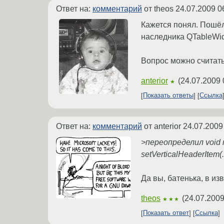
Ответ на:
комментарий
от theos
24.07.2009 0
Кажется понял. Пошёл н
наследника QTableWidg
Вопрос можно считать
anterior
(
24.07.2009 
★
Показать ответы
Ссылка
Ответ на:
комментарий
от anterior
24.07.2009
>переопределил void ro
setVerticalHeaderItem(..
Да вы, батенька, в из
theos
(
24.07.2009
★★★
Показать ответ
Ссылка