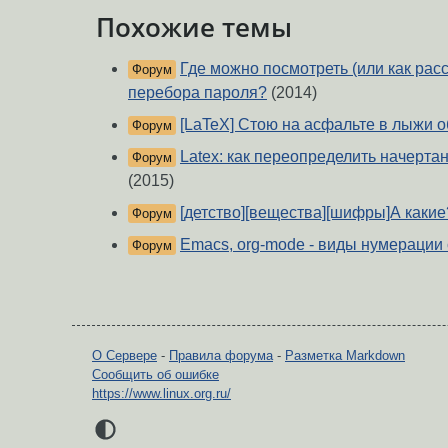
Похожие темы
Где можно посмотреть (или как рас
Форум
перебора пароля?
(2014)
[LaTeX] Стою на асфальте в лыжи о
Форум
Latex: как переопределить начерта
Форум
(2015)
[детство][вещества][шифры]А какие
Форум
Emacs, org-mode - виды нумерации
Форум
О Сервере
-
Правила форума
-
Разметка Markdown
Сообщить об ошибке
https://www.linux.org.ru/