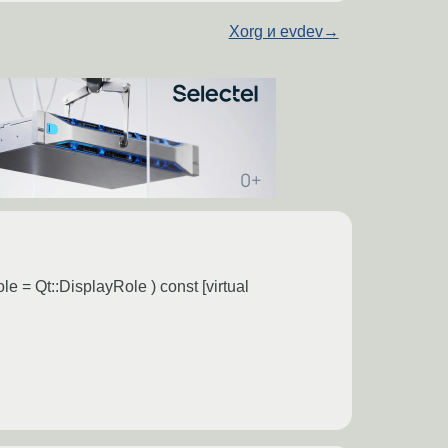
Xorg и evdev
→
le = Qt::DisplayRole ) const [virtual