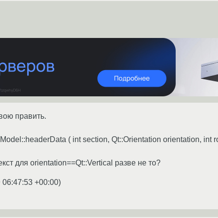
свою править.
del::headerData ( int section, Qt::Orientation orientation, int ro
т для orientation==Qt::Vertical разве не то?
 06:47:53 +00:00
)