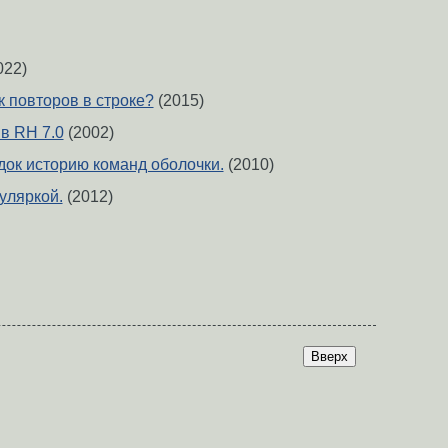
022)
к повторов в строке?
(2015)
 в RH 7.0
(2002)
док историю команд оболочки.
(2010)
уляркой.
(2012)
Вверх