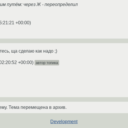
им путём: через Ж - переопределил
5:21:21 +00:00
)
тесь, ща сделаю как надо ;)
02:20:52 +00:00
)
автор топика
ему. Тема перемещена в архив.
Development