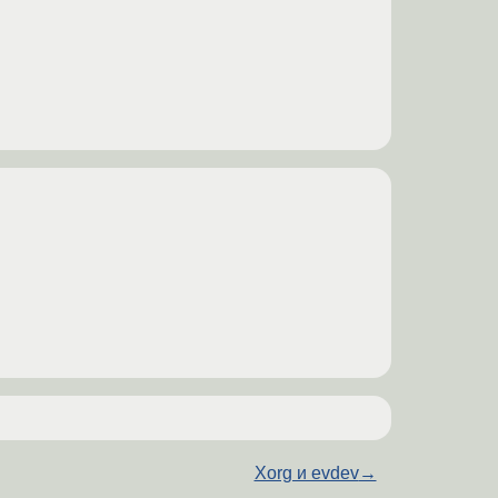
Xorg и evdev
→