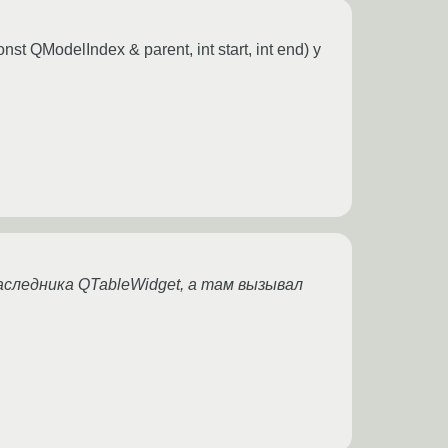
QModelIndex & parent, int start, int end) у
 у наследника QTableWidget, а там вызывал