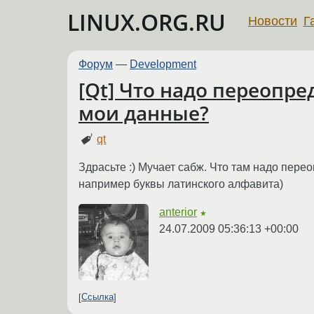
LINUX.ORG.RU
Новости
Г
Форум
—
Development
[Qt] Что надо переопре
мои данные?
qt
Здрасьте :) Мучает сабж. Что там надо пере
например буквы латинского алфавита)
anterior
★
24.07.2009 05:36:13 +00:00
Ссылка