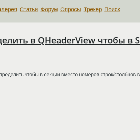
алерея
Статьи
Форум
Опросы
Трекер
Поиск
делить в QHeaderView чтобы в 
определить чтобы в секции вместо номеров строк/столбцов 