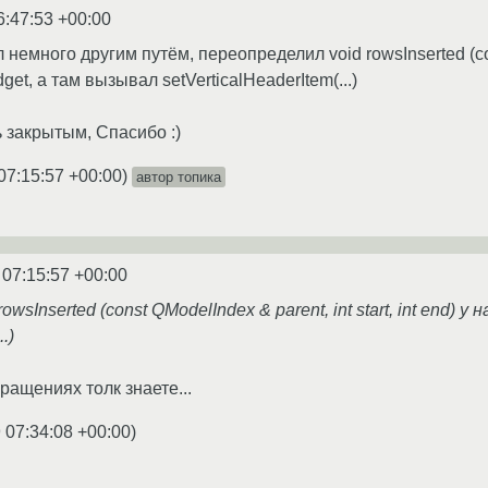
6:47:53 +00:00
емного другим путём, переопределил void rowsInserted (const 
et, а там вызывал setVerticalHeaderItem(...)
 закрытым, Спасибо :)
07:15:57 +00:00
)
автор топика
 07:15:57 +00:00
wsInserted (const QModelIndex & parent, int start, int end)
.)
вращениях толк знаете...
 07:34:08 +00:00
)