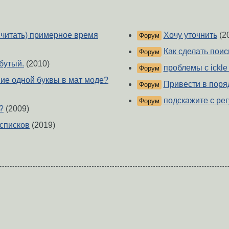
считать) примерное время
Хочу уточнить
(2
Форум
Как сделать поис
Форум
бутый.
(2010)
проблемы с ickle
Форум
ние одной буквы в мат моде?
Привести в поря
Форум
подскажите с рег
Форум
?
(2009)
 списков
(2019)