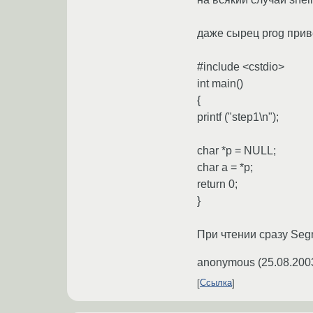
даже сырец prog приве
#include <cstdio>
int main()
{
printf ("step1\n");
char *p = NULL;
char a = *p;
return 0;
}
При чтении сразу Segme
anonymous
(
25.08.200
Ссылка