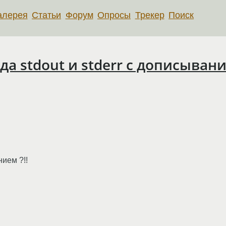
алерея
Статьи
Форум
Опросы
Трекер
Поиск
а stdout и stderr с дописыван
нием ?!!