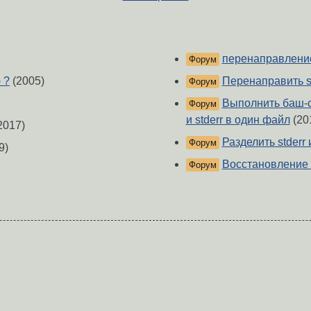
перенаправлени
Форум
 ?
(2005)
Перенаправить st
Форум
Выполнить баш-с
Форум
и stderr в один файл
(20
2017)
Разделить stderr 
Форум
9)
Восстановление с
Форум