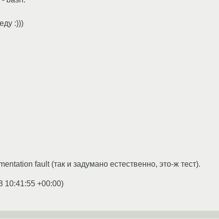
ду :)))
ntation fault (так и задумано естественно, это-ж тест).
3 10:41:55 +00:00
)