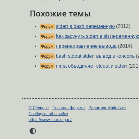
Похожие темы
stderr в bash переменную
(2012)
Форум
Как засунуть stderr в sh переменную
Форум
перенаправление вывода
(2014)
Форум
bash stdout stderr вывод в консоль
(
Форум
ninja объединяет stdout и stderr
(201
Форум
О Сервере
-
Правила форума
-
Разметка Markdown
Сообщить об ошибке
https://www.linux.org.ru/