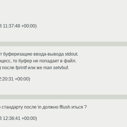
3 11:37:48 +00:00
)
ёт буферизацию ввода-вывода stdout.
цесс, то буфер не попадает в файл.
 после fprintf или же man setvbuf.
2:20:31 +00:00
)
 стандарту после \n должно fflush иться ?
3 12:36:41 +00:00
)