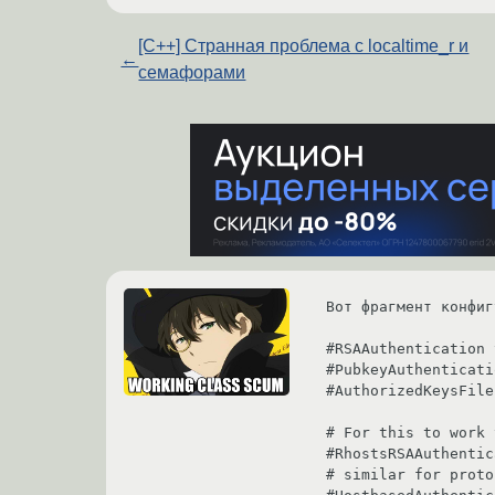
[C++] Странная проблема с localtime_r и
←
семафорами
Вот фрагмент конфиг
#RSAAuthentication 
#PubkeyAuthenticati
#AuthorizedKeysFile
# For this to work 
#RhostsRSAAuthentic
# similar for proto