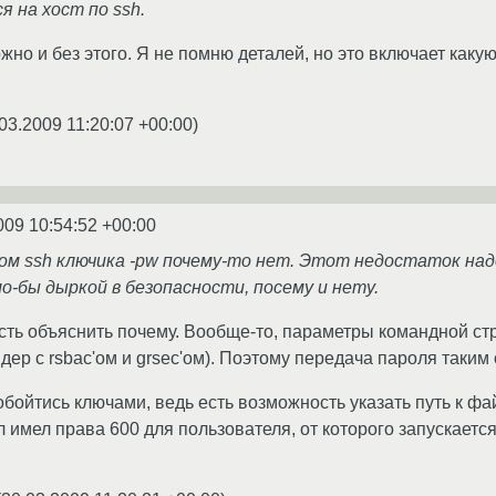
 на хост по ssh.
жно и без этого. Я не помню деталей, но это включает какую-
03.2009 11:20:07 +00:00
)
009 10:54:52 +00:00
вом ssh ключика -pw почему-то нет. Этот недостаток на
ло-бы дыркой в безопасности, посему и нету.
сть объяснить почему. Вообще-то, параметры командной ст
дер с rsbac'ом и grsec'ом). Поэтому передача пароля таким
обойтись ключами, ведь есть возможность указать путь к фа
л имел права 600 для пользователя, от которого запускаетс