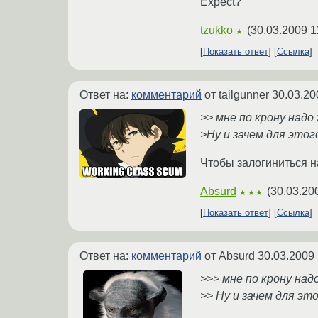
Expect?
tzukko
(
30.03.2009 1
★
Показать ответ
Ссылка
Ответ на:
комментарий
от tailgunner
30.03.20
>> мне по крону над
>Ну и зачем для этого
Чтобы залогиниться на
Absurd
(
30.03.20
★★★
Показать ответ
Ссылка
Ответ на:
комментарий
от Absurd
30.03.2009 
>>> мне по крону на
>> Ну и зачем для это