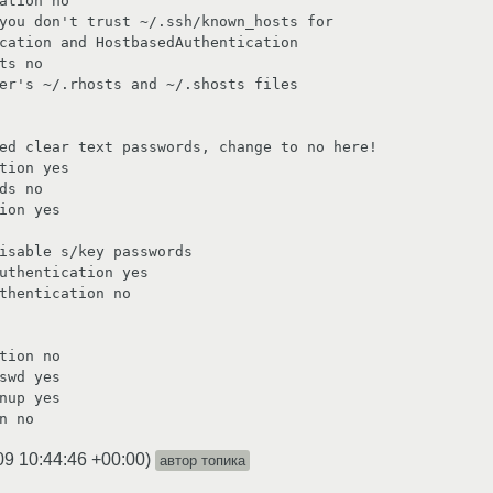
ation no

you don't trust ~/.ssh/known_hosts for

cation and HostbasedAuthentication

ts no

er's ~/.rhosts and ~/.shosts files

ed clear text passwords, change to no here!

tion yes

ds no

ion yes

isable s/key passwords

uthentication yes

thentication no

tion no

swd yes

nup yes

n no
09 10:44:46 +00:00
)
автор топика