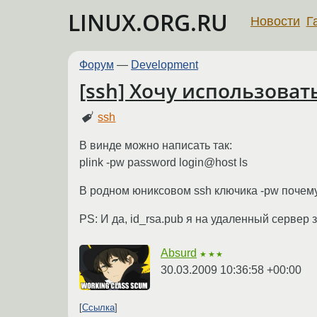
LINUX.ORG.RU
Новости
Г
Форум
—
Development
[ssh] Хочу использоват
ssh
В винде можно написать так:
plink -pw password login@host ls
В родном юниксовом ssh ключика -pw почему-
PS: И да, id_rsa.pub я на удаленный сервер 
Absurd
★★★
30.03.2009 10:36:58 +00:00
Ссылка