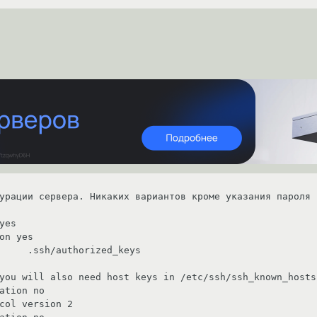
урации сервера. Никаких вариантов кроме указания пароля 
yes

on yes

     .ssh/authorized_keys

you will also need host keys in /etc/ssh/ssh_known_hosts

ation no

col version 2
