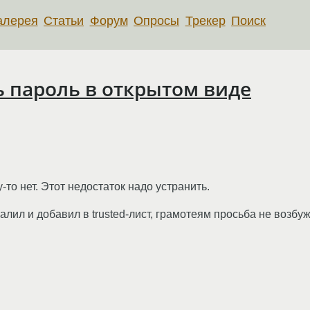
алерея
Статьи
Форум
Опросы
Трекер
Поиск
ь пароль в открытом виде
то нет. Этот недостаток надо устранить.
залил и добавил в trusted-лист, грамотеям просьба не возбу