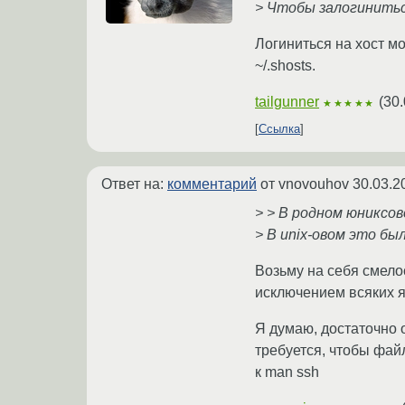
> Чтобы залогиниться
Логиниться на хост мо
~/.shosts.
tailgunner
(
30.
★★★★★
Ссылка
Ответ на:
комментарий
от vnovouhov
30.03.2
> > В родном юниксо
> В unix-овом это бы
Возьму на себя смело
исключением всяких я
Я думаю, достаточно 
требуется, чтобы фай
к man ssh