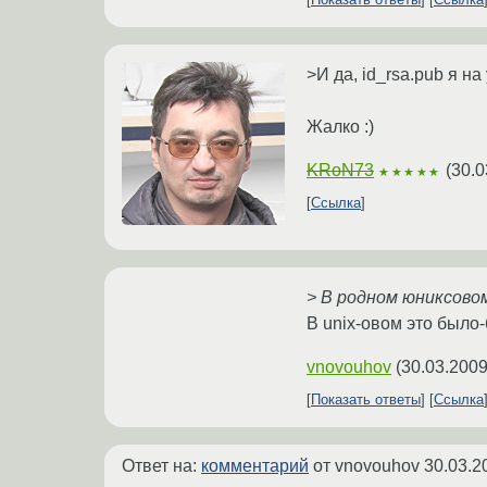
>И да, id_rsa.pub я н
Жалко :)
KRoN73
(
30.0
★★★★★
Ссылка
> В родном юниксово
В unix-овом это было-
vnovouhov
(
30.03.2009
Показать ответы
Ссылка
Ответ на:
комментарий
от vnovouhov
30.03.2