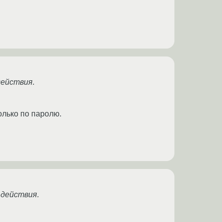
действия.
олько по паролю.
 действия.