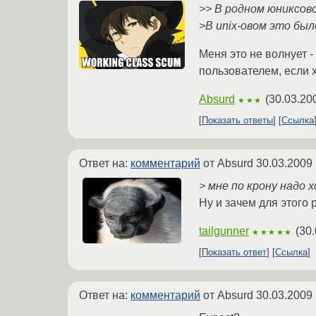
>> В родном юниксов
>В unix-овом это был
Меня это не волнует 
пользователем, если х
Absurd
(
30.03.20
★★★
Показать ответы
Ссылка
Ответ на:
комментарий
от Absurd
30.03.2009 
> мне по крону надо
Ну и зачем для этого p
tailgunner
(
30.
★★★★★
Показать ответ
Ссылка
Ответ на:
комментарий
от Absurd
30.03.2009 