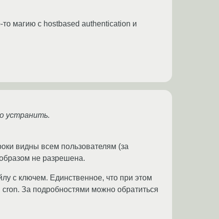
то магию с hostbased authentication и
до устранить.
роки видны всем пользователям (за
 образом не разрешена.
йлу с ключем. Единственное, что при этом
я cron. За подробностями можно обратиться