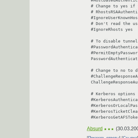
#HostbasedAuthentic
# Change to yes if 
# RhostsRSAAuthenti
#IgnoreUserKnownHos
# Don't read the us
#IgnoreRhosts yes

# To disable tunnel
#PasswordAuthentica
#PermitEmptyPasswor
PasswordAuthenticat
# Change to no to d
#ChallengeResponseA
ChallengeResponseAu
# Kerberos options

#KerberosAuthentica
#KerberosOrLocalPas
#KerberosTicketClea
#KerberosGetAFSToke
Absurd
(
30.03.20
★★★
Показать ответы
Ссылка