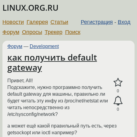
LINUX.ORG.RU
Новости
Галерея
Статьи
Регистрация
-
Вход
Форум
Опросы
Трекер
Поиск
Форум
—
Development
как получить default
gateway
Привет, All!
Подскажите, нужно программно получить
0
default gateway для машины, правильно ли
будет читать эту инфу из /proc/net/netstat или
читать непосредственно из
0
/etc/sysconfig/network?
а может ещё какой правильный путь есть, через
getsockopt или ioctl например?