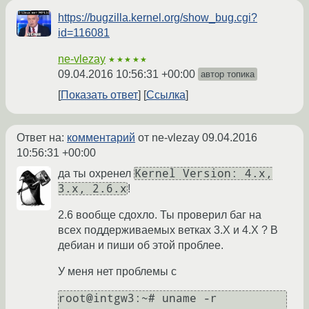
https://bugzilla.kernel.org/show_bug.cgi?
id=116081
ne-vlezay
★★★★★
09.04.2016 10:56:31 +00:00
автор топика
Показать ответ
Ссылка
Ответ на:
комментарий
от ne-vlezay
09.04.2016
10:56:31 +00:00
Kernel Version: 4.x,
да ты охренел
3.x, 2.6.x
!
2.6 вообще сдохло. Ты проверил баг на
всех поддерживаемых ветках 3.Х и 4.Х ? В
дебиан и пиши об этой проблее.
У меня нет проблемы с
root@intgw3:~# uname -r
