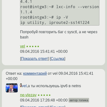
4.4.1

root@intgw3:~# lxc-info --version

1.1.4

root@intgw3:~# ip -V

Попробуй повторить баг с sysctl, а не через
bash
vel
★★★★★
09.04.2016 15:41:41 +00:00
Показать ответ
Ссылка
Ответ на:
комментарий
от vel
09.04.2016 15:41:41
+00:00
vel
,а ты используешь ipv6 в netns
ne-vlezay
★★★★★
09.04.2016 17:26:48 +00:00
автор топика