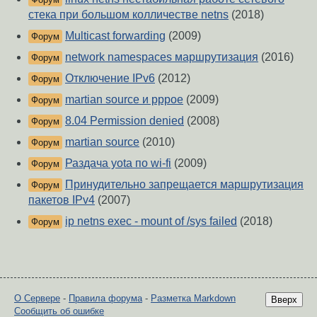
стека при большом колличестве netns
(2018)
Multicast forwarding
(2009)
Форум
network namespaces маршрутизация
(2016)
Форум
Отключение IPv6
(2012)
Форум
martian source и pppoe
(2009)
Форум
8.04 Permission denied
(2008)
Форум
martian source
(2010)
Форум
Раздача yota по wi-fi
(2009)
Форум
Принудительно запрещается маршрутизация
Форум
пакетов IPv4
(2007)
ip netns exec - mount of /sys failed
(2018)
Форум
О Сервере
-
Правила форума
-
Разметка Markdown
Вверх
Сообщить об ошибке