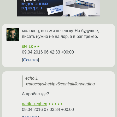
молодец, возьми печеньку. На будущее,
писать нужно не на лор, а в баг трекер.
st4l1k
★★
09.04.2016 06:42:33 +00:00
Ссылка
echo 1
>
/proc/sys/net/ipv6/conf/all/forwarding
А пробел где?
garik_keghen
★★★★★
09.04.2016 07:03:34 +00:00