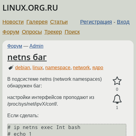
LINUX.ORG.RU
Новости
Галерея
Статьи
Регистрация
-
Вход
Форум
Опросы
Трекер
Поиск
Форум
—
Admin
netns баг
debian
,
linux
,
namespace
,
network
,
ядро
В подсистеме netns (network namespaces)
обнаружен баг:
0
настройки интерфейсов проподают из
/proc/sys/net/ipvX/conf/.
1
Если сделать:
# ip netns exec Int bash

# echo 1 