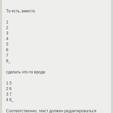
То есть, вместо
1
2
3
4
5
6
7
8_
сделать что-то вроде
1 5
2 6
3 7
4 8_
Соответственно, текст должен редактироваться