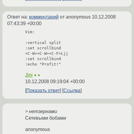
Ответ на:
комментарий
от anonymous
10.12.2008
07:43:39 +00:00
Vim:

:vertical split

:set scrollbind

<C-W><C-W><C-F>Ljj

:set scrollbind

:echo "Profit!"
Jini
★★
10.12.2008 09:19:04 +00:00
Показать ответ
Ссылка
> нетзернами
Сетевыми бобами
anonymous