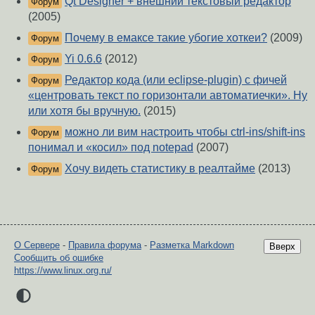
Qt Designer + внешний текстовый редактор
Форум
(2005)
Почему в емаксе такие убогие хоткеи?
(2009)
Форум
Yi 0.6.6
(2012)
Форум
Редактор кода (или eclipse-plugin) с фичей
Форум
«центровать текст по горизонтали автоматиечки». Ну
или хотя бы вручную.
(2015)
можно ли вим настроить чтобы ctrl-ins/shift-ins
Форум
понимал и «косил» под notepad
(2007)
Хочу видеть статистику в реалтайме
(2013)
Форум
О Сервере
-
Правила форума
-
Разметка Markdown
Вверх
Сообщить об ошибке
https://www.linux.org.ru/