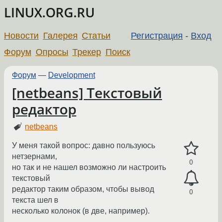
LINUX.ORG.RU
Новости
Галерея
Статьи
Регистрация
-
Вход
Форум
Опросы
Трекер
Поиск
Форум
—
Development
[netbeans] Текстовый
редактор
netbeans
У меня такой вопрос: давно пользуюсь
нетзернами,
0
но так и не нашел возможно ли настроить
текстовый
редактор таким образом, чтобы вывод
0
текста шел в
несколько колонок (в две, например).