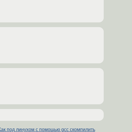
Как под линухом с помощью gcc скомпилить