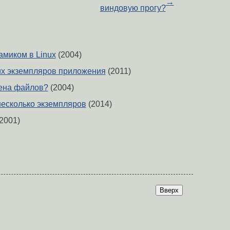
→
виндовую прогу?
амиком в Linux
(2004)
их экземпляров приложения
(2011)
ена файлов?
(2004)
несколько экземпляров
(2014)
2001)
Вверх