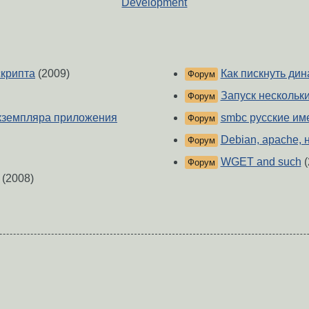
Development
скрипта
(2009)
Как пискнуть дин
Форум
Запуск нескольк
Форум
экземпляра приложения
smbc русские им
Форум
Debian, apache, 
Форум
WGET and such
(
Форум
(2008)