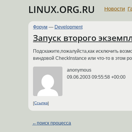
LINUX.ORG.RU
Новости
Г
Форум
—
Development
Запуск второго экземп
Подскажите,пожалуйста,как исключить возмо
виндовой CheckInstance или что-то в этом ро
anonymous
09.06.2003 09:55:58 +00:00
Ссылка
←
поиск процесса