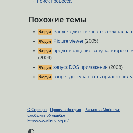
←
поиск процесса
Похожие темы
Запуск единственного экземпляра 
Форум
Picture viewer
(2005)
Форум
предотвращение запуска второго 
Форум
(2004)
запуск DOS приложений
(2003)
Форум
запрет доступа в сеть приложениям
Форум
О Сервере
-
Правила форума
-
Разметка Markdown
Сообщить об ошибке
https://www.linux.org.ru/