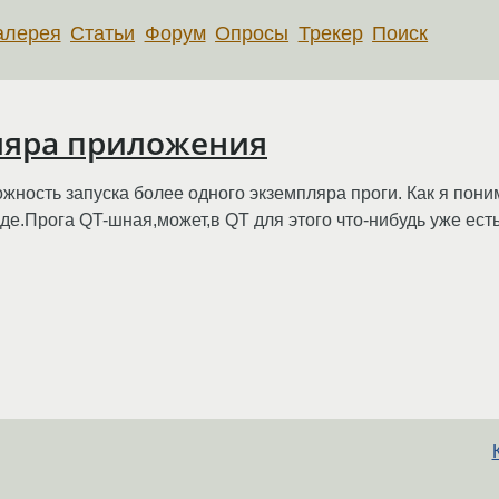
алерея
Статьи
Форум
Опросы
Трекер
Поиск
ляра приложения
жность запуска более одного экземпляра проги. Как я по
де.Прога QT-шная,может,в QT для этого что-нибудь уже есть