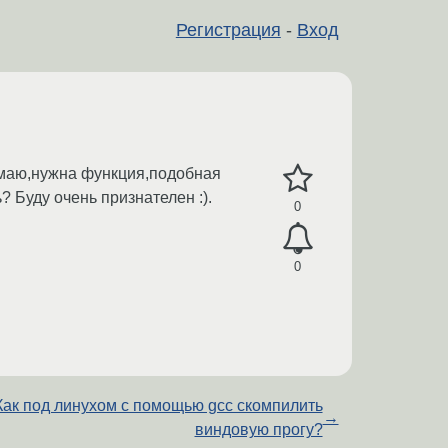
Регистрация
-
Вход
нимаю,нужна функция,подобная
? Буду очень признателен :).
0
0
Как под линухом с помощью gcc скомпилить
→
виндовую прогу?