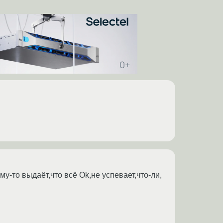
-то выдаёт,что всё Ok,не успевает,что-ли,