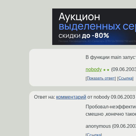
В функции main запуст
nobody
(
09.06.2003
★★
Показать ответ
Ссылка
Ответ на:
комментарий
от nobody
09.06.2003
Пробовал-неэффективн
смешно ,конечно тако
anonymous
(
09.06.200
Ссылка