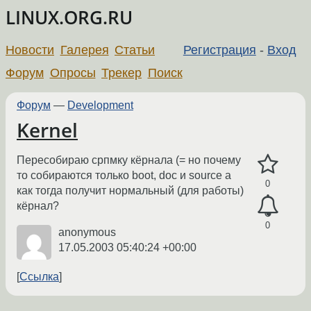
LINUX.ORG.RU
Новости
Галерея
Статьи
Регистрация
-
Вход
Форум
Опросы
Трекер
Поиск
Форум
—
Development
Kernel
Пересобираю српмку кёрнала (= но почему
то собираются только boot, doc и source а
0
как тогда получит нормальный (для работы)
кёрнал?
0
anonymous
17.05.2003 05:40:24 +00:00
Ссылка