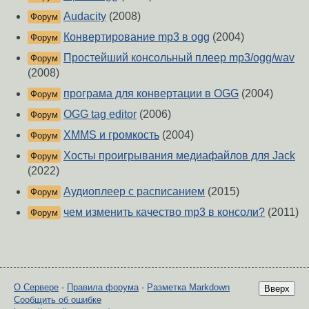
Audacity
(2008)
Форум
Конвертирование mp3 в ogg
(2004)
Форум
Простейший консольный плеер mp3/ogg/wav
Форум
(2008)
програма для конвертации в OGG
(2004)
Форум
OGG tag editor
(2006)
Форум
XMMS и громкость
(2004)
Форум
Хосты проигрывания медиафайлов для Jack
Форум
(2022)
Аудиоплеер с расписанием
(2015)
Форум
чем изменить качество mp3 в консоли?
(2011)
Форум
О Сервере
-
Правила форума
-
Разметка Markdown
Вверх
Сообщить об ошибке