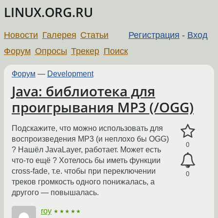
LINUX.ORG.RU
Новости
Галерея
Статьи
Регистрация
-
Вход
Форум
Опросы
Трекер
Поиск
Форум
—
Development
Java: библиотека для
проигрывания MP3 (/OGG)
Подскажите, что можно использовать для
воспроизведения MP3 (и неплохо бы OGG)
0
? Нашёл JavaLayer, работает. Может есть
что-то ещё ? Хотелось бы иметь функции
cross-fade, т.е. чтобы при переключении
0
треков громкость одного понижалась, а
другого — повышалась.
roy
★★★★★