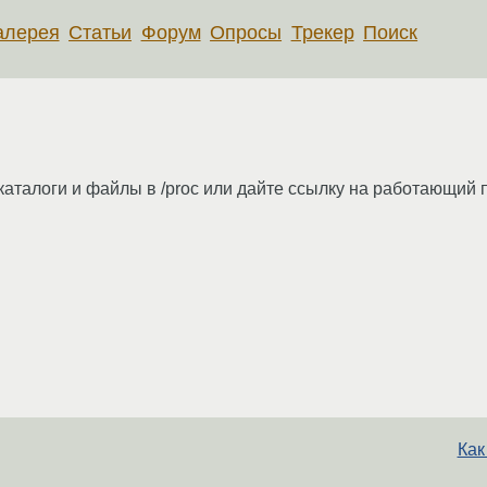
алерея
Статьи
Форум
Опросы
Трекер
Поиск
аталоги и файлы в /proc или дайте ссылку на работающий п
Как