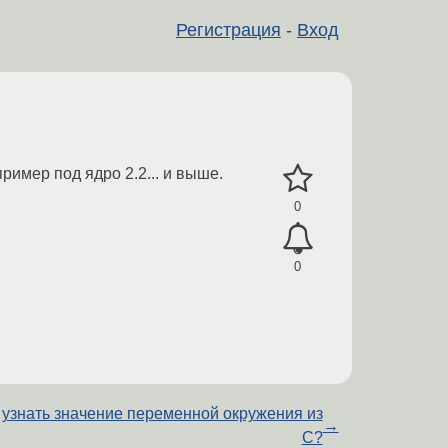
Регистрация
-
Вход
ример под ядро 2.2... и выше.
0
0
 узнать значение переменной окружения из
→
C?