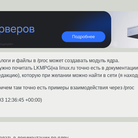
логи и файлы в /proc может создавать модуль ядра.
ужно почитать LKMPG(на linux.ru точно есть в документации) 
дакцию), которую при желании можно найти в сети (я находи
ичем там точно есть примеры взаимодействия через /proc
03 12:36:45 +00:00
)
елать в документации по ядру.