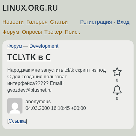
LINUX.ORG.RU
Новости
Галерея
Статьи
Регистрация
-
Вход
Форум
Опросы
Трекер
Поиск
Форум
—
Development
TCL\TK в C
Народ,как мне запустить tcl/tk скрипт из под
С для создания пользоват.
0
интерфейса????? Email :
gvozdev@plusnet.ru
0
anonymous
04.03.2000 16:10:45 +00:00
Ссылка