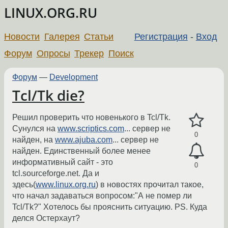
LINUX.ORG.RU
Новости
Галерея
Статьи
Регистрация
-
Вход
Форум
Опросы
Трекер
Поиск
Форум
—
Development
Tcl/Tk die?
Решил проверить что новенького в Tcl/Tk.
Сунулся на
www.scriptics.com
... сервер не
0
найден, на
www.ajuba.com
... сервер не
найден. Единственный более менее
информативный сайт - это
0
tcl.sourceforge.net. Да и
здесь(
www.linux.org.ru
) в новостях прочитал такое,
что начал задаваться вопросом:"А не помер ли
Tcl/Tk?" Хотелось бы прояснить ситуацию. PS. Куда
делся Остерхаут?