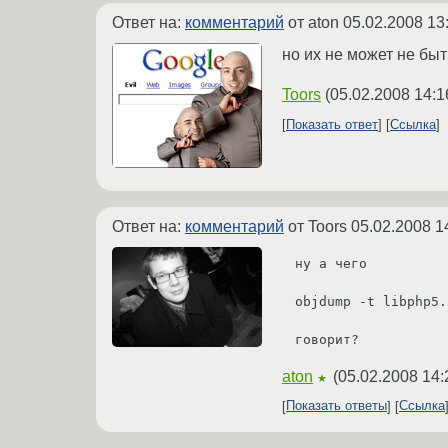
Ответ на:
комментарий
от aton
05.02.2008 13
но их не может не быт
Toors
(
05.02.2008 14:1
Показать ответ
Ссылка
Ответ на:
комментарий
от Toors
05.02.2008 1
ну а чего 

objdump -t libphp5.
говорит?
aton
(
05.02.2008 14:
★
Показать ответы
Ссылка