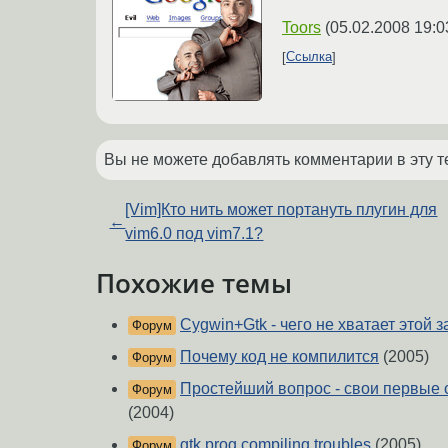
Toors
(
05.02.2008 19:0
Ссылка
Вы не можете добавлять комментарии в эту т
[Vim]Кто нить может портануть плугин для
←
vim6.0 под vim7.1?
Похожие темы
Cygwin+Gtk - чего не хватает этой 
Форум
Почему код не компилится
(2005)
Форум
Простейший вопрос - свои первые ст
Форум
(2004)
gtk prog compiling troubles
(2005)
Форум