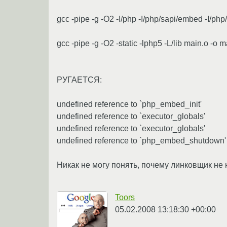
gcc -pipe -g -O2 -I/php -I/php/sapi/embed -I/ph
gcc -pipe -g -O2 -static -lphp5 -L/lib main.o -o m
РУГАЕТСЯ:
undefined reference to `php_embed_init'
undefined reference to `executor_globals'
undefined reference to `executor_globals'
undefined reference to `php_embed_shutdown'
Никак не могу понять, почему линковщик не н
Toors
05.02.2008 13:18:30 +00:00