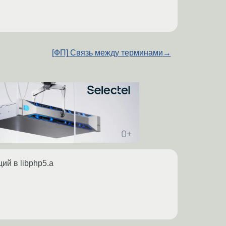
[ФП] Связь между терминами
→
ий в libphp5.a