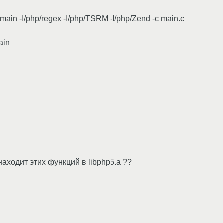
p/main -I/php/regex -I/php/TSRM -I/php/Zend -c main.c
ain
аходит этих функций в libphp5.a ??