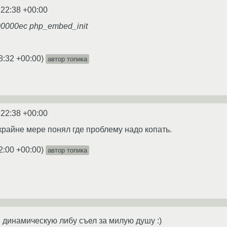
:22:38 +00:00
000000ec php_embed_init
8:32 +00:00
)
автор топика
:22:38 +00:00
райне мере понял где проблему надо копать.
2:00 +00:00
)
автор топика
, динамическую либу съел за милую душу :)