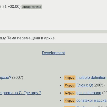
3:31 +00:00
)
автор топика
ему. Тема перемещена в архив.
Development
заразе?
(2007)
multiple definition o
Форум
Глюк с Qt
(2005)
Форум
рочки на C. Где argv ?
gcc в shebang
(2
Форум
constexpr массив
Форум