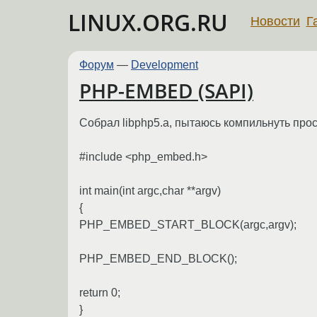
LINUX.ORG.RU
Новости
Г
Форум
—
Development
PHP-EMBED (SAPI)
Собрал libphp5.a, пытаюсь компильнуть про
#include <php_embed.h>
int main(int argc,char **argv)
{
PHP_EMBED_START_BLOCK(argc,argv);
PHP_EMBED_END_BLOCK();
return 0;
}