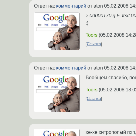
Ответ на:
комментарий
от aton
05.02.2008 14
> 00000170 g F .text 
:)
Toors
(
05.02.2008 14:2
Ссылка
Ответ на:
комментарий
от aton
05.02.2008 14
Вообщем спасибо, пок
Toors
(
05.02.2008 18:0
Ссылка
хе-хе хитропопый пхп