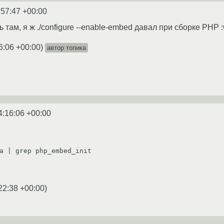
:57:47 +00:00
ь там, я ж ./configure --enable-embed давал при сборке PHP 
6:06 +00:00
)
автор топика
4:16:06 +00:00
a | grep php_embed_init

22:38 +00:00
)