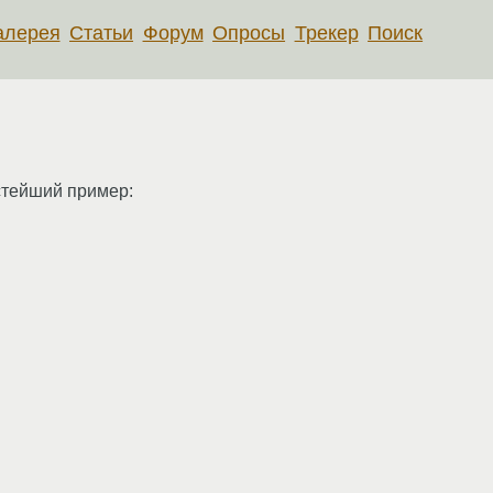
алерея
Статьи
Форум
Опросы
Трекер
Поиск
стейший пример: