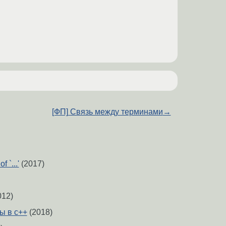
[ФП] Связь между терминами
→
f `...'
(2017)
012)
ы в c++
(2018)