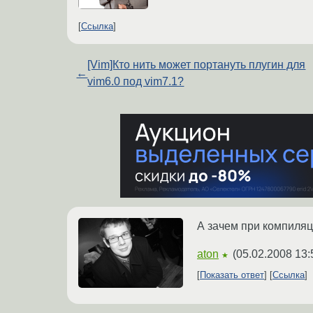
Ссылка
[Vim]Кто нить может портануть плугин для
←
vim6.0 под vim7.1?
А зачем при компиляц
aton
(
05.02.2008 13:
★
Показать ответ
Ссылка