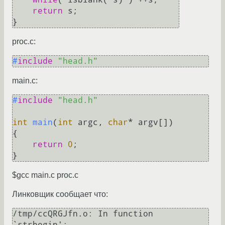
return
 s;

proc.c:
#
include
"head.h"
main.c:
#
include
"head.h"
int
main
(
int
 argc, 
char
* argv[])
{

return
0
;

$gcc main.c proc.c
Линковщик сообщает что:
/tmp/ccQRGJfn.o: In function 
`strbegin':
