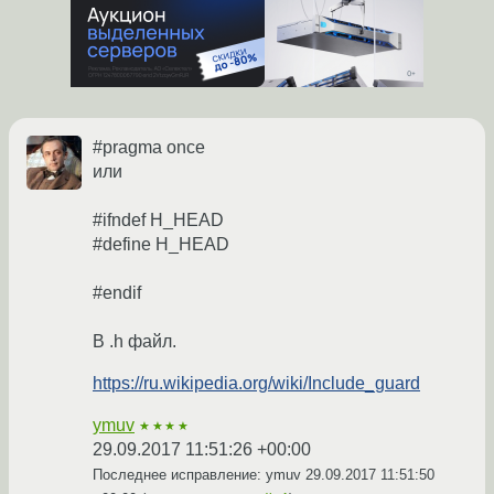
#pragma once
или
#ifndef H_HEAD
#define H_HEAD
#endif
В .h файл.
https://ru.wikipedia.org/wiki/Include_guard
ymuv
★★★★
29.09.2017 11:51:26 +00:00
Последнее исправление: ymuv
29.09.2017 11:51:50