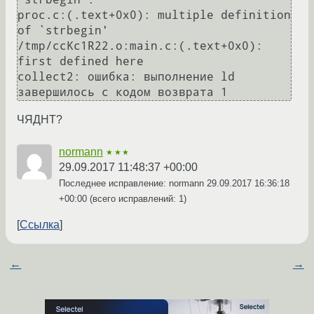
proc.c:(.text+0x0): multiple definition 
of `strbegin'

/tmp/ccKc1R22.o:main.c:(.text+0x0): 
first defined here

collect2: ошибка: выполнение ld 
ЧЯДНТ?
normann
★★★
29.09.2017 11:48:37 +00:00
Последнее исправление: normann
29.09.2017 16:36:18
+00:00
(всего исправлений: 1)
Ссылка
←
→