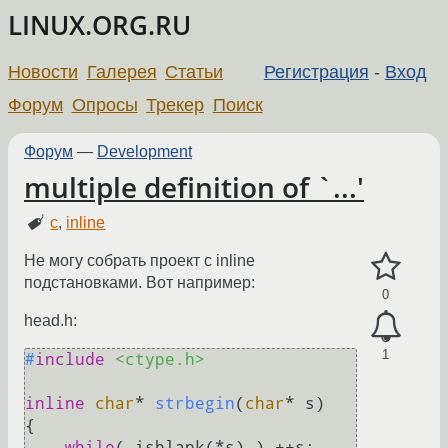
LINUX.ORG.RU
Новости
Галерея
Статьи
Регистрация
-
Вход
Форум
Опросы
Трекер
Поиск
Форум
—
Development
multiple definition of `...'
c
,
inline
Не могу собрать проект с inline
подстановками. Вот например:
0
head.h:
1
#
include
<ctype.h>
inline
char
* 
strbegin
(
char
* s)
{

while
( isblank(*s) ) ++s;
