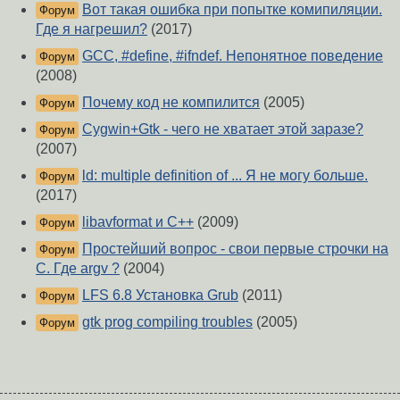
Вот такая ошибка при попытке комипиляции.
Форум
Где я нагрешил?
(2017)
GCC, #define, #ifndef. Непонятное поведение
Форум
(2008)
Почему код не компилится
(2005)
Форум
Cygwin+Gtk - чего не хватает этой заразе?
Форум
(2007)
ld: multiple definition of ... Я не могу больше.
Форум
(2017)
libavformat и C++
(2009)
Форум
Простейший вопрос - свои первые строчки на
Форум
C. Где argv ?
(2004)
LFS 6.8 Установка Grub
(2011)
Форум
gtk prog compiling troubles
(2005)
Форум