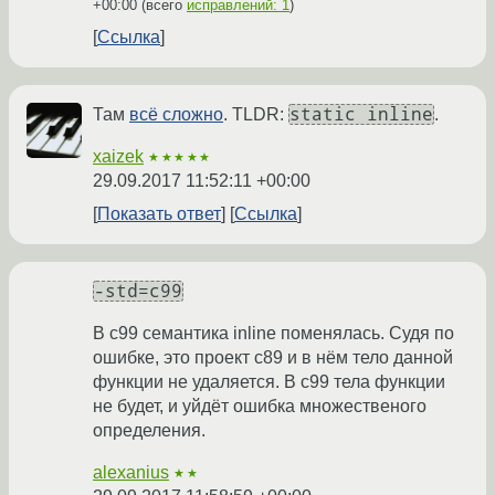
+00:00
(всего
исправлений: 1
)
Ссылка
static inline
Там
всё сложно
. TLDR:
.
xaizek
★★★★★
29.09.2017 11:52:11 +00:00
Показать ответ
Ссылка
-std=c99
В c99 семантика inline поменялась. Судя по
ошибке, это проект c89 и в нём тело данной
функции не удаляется. В c99 тела функции
не будет, и уйдёт ошибка множественого
определения.
alexanius
★★