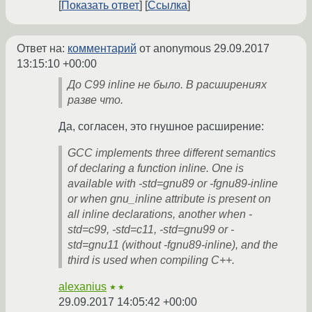
Показать ответ
Ссылка
Ответ на:
комментарий
от anonymous
29.09.2017
13:15:10 +00:00
До C99 inline не было. В расширениях
разве что.
Да, согласен, это гнушное расширение:
GCC implements three different semantics
of declaring a function inline. One is
available with -std=gnu89 or -fgnu89-inline
or when gnu_inline attribute is present on
all inline declarations, another when -
std=c99, -std=c11, -std=gnu99 or -
std=gnu11 (without -fgnu89-inline), and the
third is used when compiling C++.
alexanius
★★
29.09.2017 14:05:42 +00:00