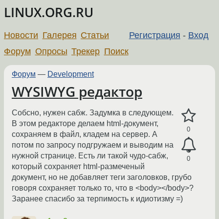
LINUX.ORG.RU
Новости
Галерея
Статьи
Регистрация
-
Вход
Форум
Опросы
Трекер
Поиск
Форум
—
Development
WYSIWYG редактор
Собсно, нужен сабж. Задумка в следующем.
В этом редакторе делаем html-документ,
0
сохраняем в файл, кладем на сервер. А
потом по запросу подгружаем и выводим на
нужной странице. Есть ли такой чудо-сабж,
0
который сохраняет html-размеченый
документ, но не добавляет теги заголовков, грубо
говоря сохраняет только то, что в <body></body>?
Заранее спасибо за терпимость к идиотизму =)