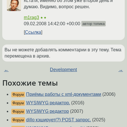
Кстати, именно об этом уже второй день и
думаю. Видимо, вопрос решен.
m1rag3
★★
09.02.2008 14:42:00 +00:00
автор топика
Ссылка
Вы не можете добавлять комментарии в эту тему. Тема
перемещена в архив.
←
Development
→
Похожие темы
Приёмы работы с xml-документами
(2006)
Форум
WYSIWYG редактор.
(2016)
Форум
WYSIWYG редактор
(2007)
Форум
dillo кэширует(?) POST запрос.
(2025)
Форум