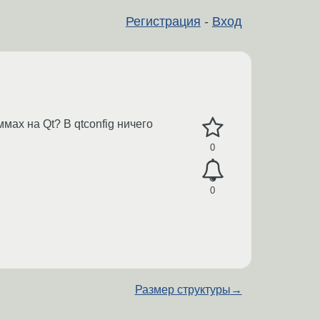
Регистрация
-
Вход
мах на Qt? В qtconfig ничего
0
0
Размер структуры
→