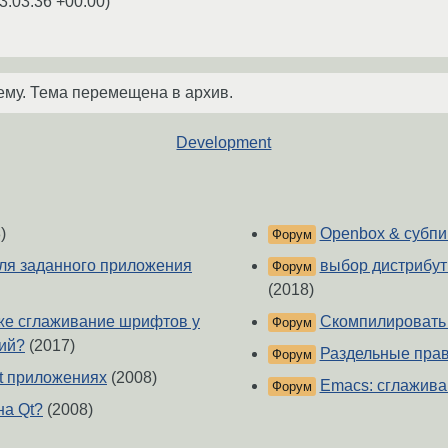
3:03:36 +00:00
)
ему. Тема перемещена в архив.
Development
)
Openbox & субпи
Форум
ля заданного приложения
выбор дистрибу
Форум
(2018)
 же сглаживание шрифтов у
Скомпилировать 
Форум
ний?
(2017)
Раздельные прав
Форум
t приложениях
(2008)
Emacs: сглажив
Форум
а Qt?
(2008)