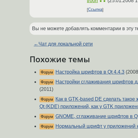
troorl
(
25.01.2008 1
★★
Ссылка
Вы не можете добавлять комментарии в эту т
←
Чат для локальной сети
Похожие темы
Настройка шрифтов в Qt 4.4.3
(2008
Форум
Настройки сглаживания шрифтов д
Форум
(2011)
Как в GTK-based DE сделать такое
Форум
Qt (KDE) приложений, как у GTK приложе
GNOME, сглаживание шрифтов в Q
Форум
Нормальный шрифт у приложений н
Форум