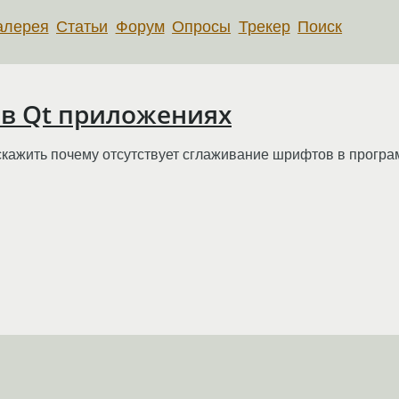
алерея
Статьи
Форум
Опросы
Трекер
Поиск
в Qt приложениях
скажить почему отсутствует сглаживание шрифтов в програм