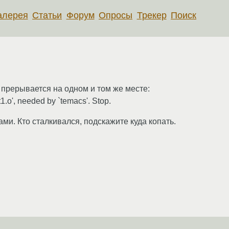
алерея
Статьи
Форум
Опросы
Трекер
Поиск
а прерывается на одном и том же месте:
rt1.o', needed by `temacs'. Stop.
ми. Кто сталкивался, подскажите куда копать.