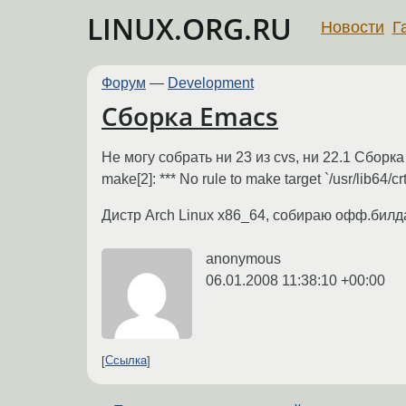
LINUX.ORG.RU
Новости
Г
Форум
—
Development
Сборка Emacs
Не могу собрать ни 23 из cvs, ни 22.1 Сборк
make[2]: *** No rule to make target `/usr/lib64/c
Дистр Arch Linux x86_64, собираю офф.билда
anonymous
06.01.2008 11:38:10 +00:00
Ссылка