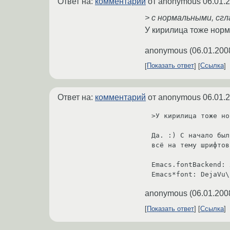
Ответ на:
комментарий
от anonymous
06.01.
> с нормальными, с
У кирилица тоже нор
anonymous
(
06.01.200
Показать ответ
Ссылка
Ответ на:
комментарий
от anonymous
06.01.
>У кирилица тоже но
Да. :) С начало был
всё на тему шрифтов
Emacs.fontBackend: 
anonymous
(
06.01.200
Показать ответ
Ссылка