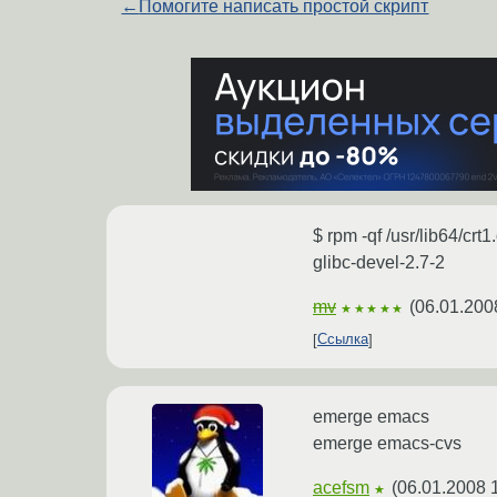
←
Помогите написать простой скрипт
$ rpm -qf /usr/lib64/crt1
glibc-devel-2.7-2
mv
(
06.01.200
★★★★★
Ссылка
emerge emacs
emerge emacs-cvs
acefsm
(
06.01.2008 
★