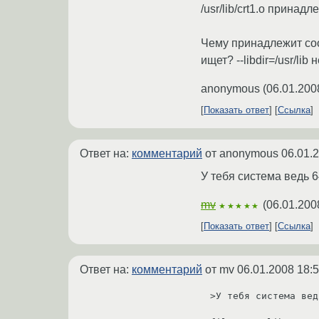
/usr/lib/crt1.o принадл
Чему принадлежит соот
ищет? --libdir=/usr/lib 
anonymous
(
06.01.200
Показать ответ
Ссылка
Ответ на:
комментарий
от anonymous
06.01.
У тебя система ведь 6
mv
(
06.01.200
★★★★★
Показать ответ
Ссылка
Ответ на:
комментарий
от mv
06.01.2008 18:5
>У тебя система вед