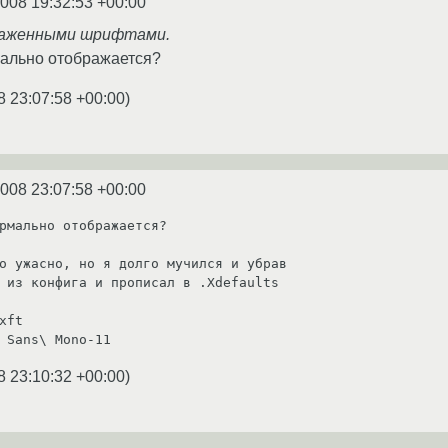
2008 19:32:53 +00:00
глаженными шрифтами.
мально отображается?
8 23:07:58 +00:00
)
2008 23:07:58 +00:00
рмально отображается?

о ужасно, но я долго мучился и убрав

 из конфига и прописал в .Xdefaults 

xft

8 23:10:32 +00:00
)