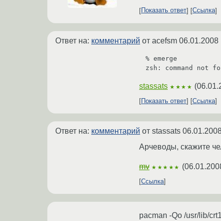
Показать ответ
Ссылка
Ответ на:
комментарий
от acefsm
06.01.2008 
% emerge

zsh: command not fo
stassats
(
06.01.
★★★★
Показать ответ
Ссылка
Ответ на:
комментарий
от stassats
06.01.2008
Арчеводы, скажите чел
mv
(
06.01.200
★★★★★
Ссылка
pacman -Qo /usr/lib/crt