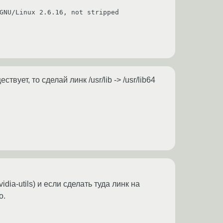
твует, то сделай линк /usr/lib -> /usr/lib64
ia-utils) и если сделать туда линк на
о.