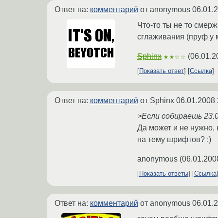
Ответ на:
комментарий
от anonymous
06.01.
Что-то ты не то смержи
сглаживания (пруф у 
Sphinx
(
06.01.2
★★☆☆
Показать ответ
Ссылка
Ответ на:
комментарий
от Sphinx
06.01.2008 
>Если собираешь 23.0.
Да может и не нужно, 
на тему шрифтов? :)
anonymous
(
06.01.200
Показать ответы
Ссылка
Ответ на:
комментарий
от anonymous
06.01.