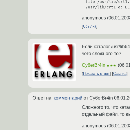
file /usr/lib/crt1.o
anonymous
(
06.01.200
Ссылка
Если каталог /usr/lib6
чего сложного-то?
Cy6erBr4in
(
06.0
★★★
Показать ответ
Ссылка
Ответ на:
комментарий
от Cy6erBr4in
06.01.2
Сложного то, что ката
отдельный файл, то в
anonymous
(
06.01.200