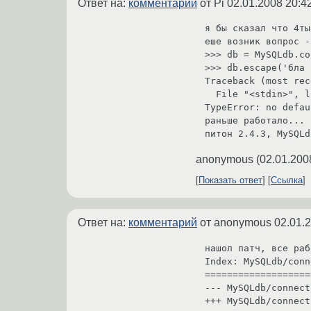
Ответ на:
комментарий
от Pi
02.01.2008 20:4
я бы сказал что 4ты
еше возник вопрос -
>>> db = MySQLdb.co
>>> db.escape('бла 
Traceback (most rec
  File "<stdin>", line 1, in ?

TypeError: no defau
раньше работало... 
питон 2.4.3, MySQLd
anonymous
(
02.01.200
Показать ответ
Ссылка
Ответ на:
комментарий
от anonymous
02.01.
нашол патч, все раб
Index: MySQLdb/conn
===================
--- MySQLdb/connect
+++ MySQLdb/connect