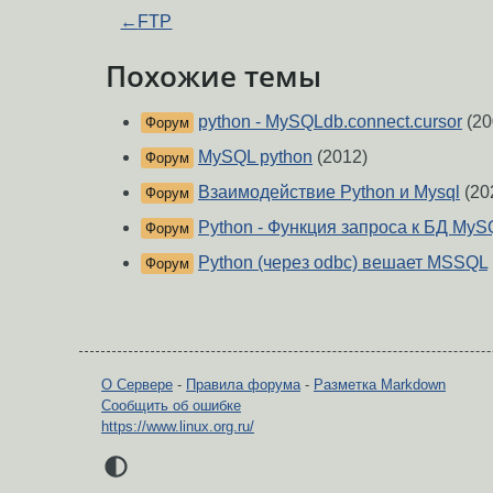
←
FTP
Похожие темы
python - MySQLdb.connect.cursor
(20
Форум
MySQL python
(2012)
Форум
Взаимодействие Python и Mysql
(20
Форум
Python - Функция запроса к БД MyS
Форум
Python (через odbc) вешает MSSQL
Форум
О Сервере
-
Правила форума
-
Разметка Markdown
Сообщить об ошибке
https://www.linux.org.ru/