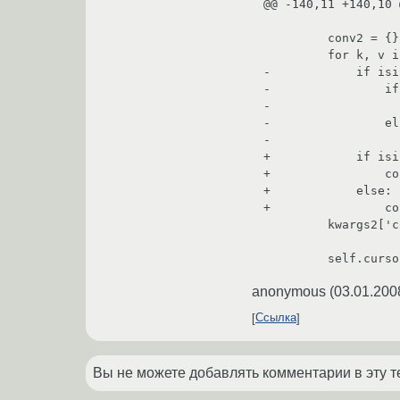
@@ -140,11 +140,10 @
         conv2 = {}

         for k, v in conv.items():

-            if isi
-                if
-                  
-                el
-                  
+            if isi
+                co
+            else:

+                co
         kwargs2['conv'] = conv2

anonymous
(
03.01.200
Ссылка
Вы не можете добавлять комментарии в эту т