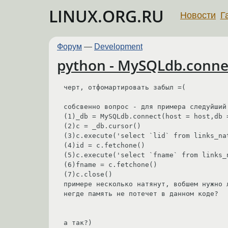
LINUX.ORG.RU
Новости
Г
Форум
—
Development
python - MySQLdb.conne
черт, отфомартировать забыл =(

собсвенно вопрос - для примера следуйший 
(1)_db = MySQLdb.connect(host = host,db 
(2)c = _db.cursor()

(3)c.execute('select `lid` from links_nat
(4)id = c.fetchone()

(5)c.execute('select `fname` from links_n
(6)fname = c.fetchone()

(7)c.close()

примере несколько натянут, вобшем нужно 
негде память не потечет в данном коде?

а так?)