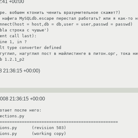
2:41 +00:00
ре. вобшем ктонить ченить вразумительное скажет?)

 нафига MySQLdb.escape перестал работать? или я как-то н
nnect(host = host,db = db,user = user,passwd = passwd)

bla строка с чушью')

ent call last):

lt type converter defined

гуглил, нагуглил пост в майлистинге в питон.орг, тока ни
b 1.2.1_p2
8 21:36:15 +00:00
)
2008 21:36:15 +00:00
отает после него:

ections.py

================================================

ions.py      (revision 503)

ions.py      (working copy)
