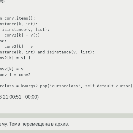
@

nstance(k, int):

 isinstance(v, list):

  conv2[k] = v[:]

se:

  conv2[k] = v

nstance(k, int) and isinstance(v, list):

nv2[k] = v[:]

nv2[k] = v

8 21:00:51 +00:00
)
ему. Тема перемещена в архив.