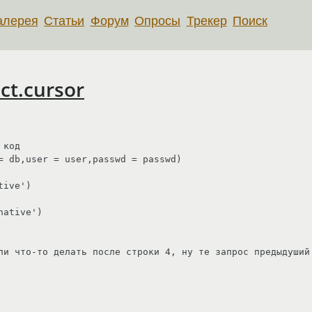
алерея
Статьи
Форум
Опросы
Трекер
Поиск
ct.cursor
код

= db,user = user,passwd = passwd)

ive')

ative')

ли что-то делать после строки 4, ну те запрос предыдуший 