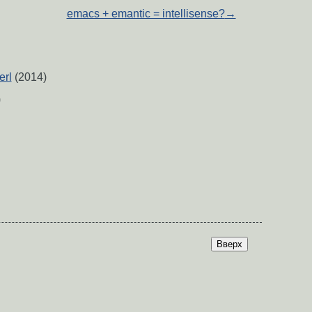
emacs + emantic = intellisense?
→
erl
(2014)
)
Вверх