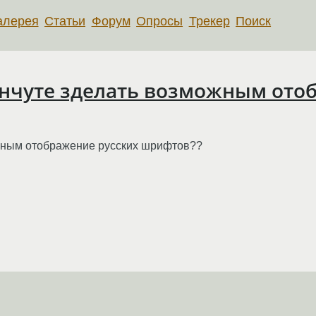
алерея
Статьи
Форум
Опросы
Трекер
Поиск
 Анчуте зделать возможным ото
можным отображение русских шрифтов??