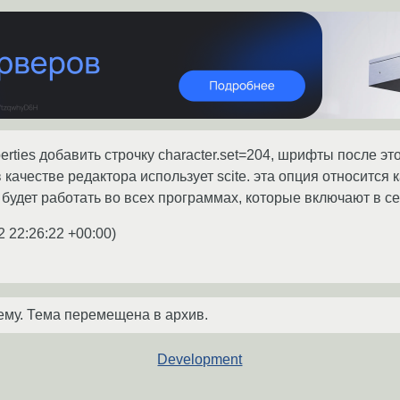
operties добавить строчку character.set=204, шрифты после эт
качестве редактора использует scite. эта опция относится ка
о будет работать во всех программах, которые включают в се
2 22:26:22 +00:00
)
ему. Тема перемещена в архив.
Development