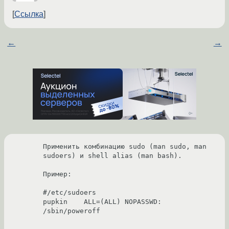
Ссылка
←
→
Применить комбинацию sudo (man sudo, man 
sudoers) и shell alias (man bash).

Пример:

#/etc/sudoers

pupkin    ALL=(ALL) NOPASSWD: 
/sbin/poweroff
