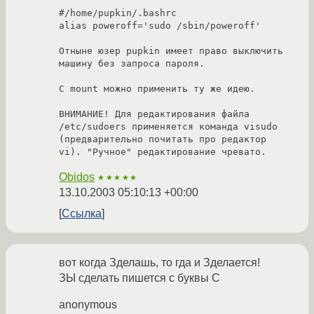
#/home/pupkin/.bashrc

alias poweroff='sudo /sbin/poweroff'

Отныне юзер pupkin имеет право выключить 
машину без запроса пароля.

С mount можно применить ту же идею. 

ВНИМАНИЕ! Для редактирования файла 
/etc/sudoers применяется команда visudo 
(предварительно почитать про редактор 
vi). "Ручное" редактирование чревато.
Obidos
★★★★★
13.10.2003 05:10:13 +00:00
Ссылка
вот когда Зделашь, то гда и Зделается!
ЗЫ сделать пишется с буквы С
anonymous