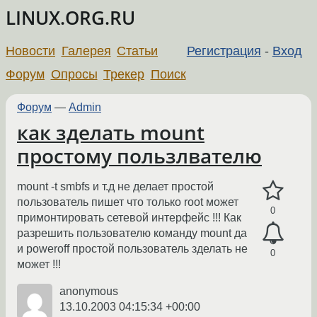
LINUX.ORG.RU
Новости
Галерея
Статьи
Регистрация
-
Вход
Форум
Опросы
Трекер
Поиск
Форум
—
Admin
как зделать mount
простому пользлвателю
mount -t smbfs и т.д не делает простой
пользователь пишет что только root может
0
примонтировать сетевой интерфейс !!! Как
разрешить пользователю команду mount да
и poweroff простой пользователь зделать не
0
может !!!
anonymous
13.10.2003 04:15:34 +00:00