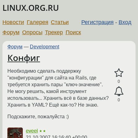
LINUX.ORG.RU
Новости
Галерея
Статьи
Регистрация
-
Вход
Форум
Опросы
Трекер
Поиск
Форум
—
Development
Конфиг
Необходимо сделать поддержку
"конфигурации" для сайта на Rails, где
0
требуется хранить пары "ключ-значение".
Не могу решить, какой инструмент
использовать... Хранить всё в базе данных?
0
Хранить в YAML? Ещё как-то? Не знаю.
Подскажите, пожалуйста :)
eveel
★★
21.10.2007 16:16:40 +00:00