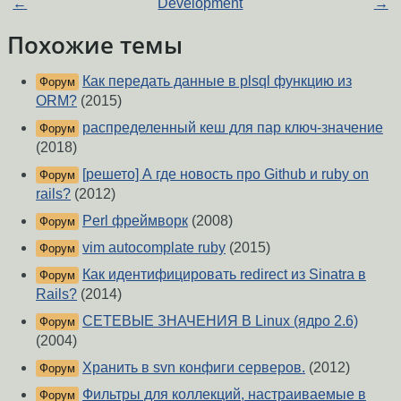
←
Development
→
Похожие темы
Как передать данные в plsql функцию из
Форум
ORM?
(2015)
распределенный кеш для пар ключ-значение
Форум
(2018)
[решето] А где новость про Github и ruby on
Форум
rails?
(2012)
Perl фреймворк
(2008)
Форум
vim autocomplate ruby
(2015)
Форум
Как идентифицировать redirect из Sinatra в
Форум
Rails?
(2014)
СЕТЕВЫЕ ЗНАЧЕНИЯ В Linux (ядро 2.6)
Форум
(2004)
Хранить в svn конфиги серверов.
(2012)
Форум
Фильтры для коллекций, настраиваемые в
Форум