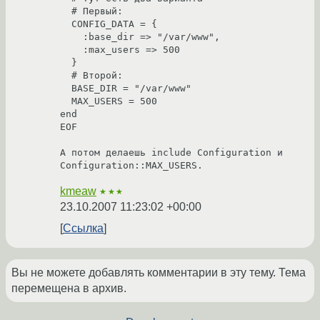
  # Первый:

  CONFIG_DATA = {

    :base_dir => "/var/www",

    :max_users => 500

  }

  # Второй:

  BASE_DIR = "/var/www"

  MAX_USERS = 500

end

EOF

А потом делаешь include Configuration и 
Configuration::MAX_USERS.
kmeaw
★★★
23.10.2007 11:23:02 +00:00
Ссылка
Вы не можете добавлять комментарии в эту тему. Тема
перемещена в архив.