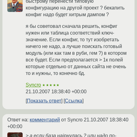
быстрому перенести типовую
конфигурацию на другой проект ? бекапить
конфиг надо будет хитрым дампом ?
я бы советовал сначала решить, конфиг
нужен или таблица соответствий ключ-
значение. Если конфиг, то тут изобретать
ничего не надо, а лучше поискать готовый
модуль (или как там в руби, гем ?) в котором
все будет. Если предполагается > 1к полей
которые отдельно от данных сайта не очень
то и нужны, то конечно бд.
Syncro
★★★★★
21.10.2007 18:38:40 +00:00
Показать ответ
Ссылка
Ответ на:
комментарий
от Syncro
21.10.2007 18:38:40
+00:00
> а если база наipнулась ? или надо по-