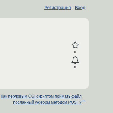
Регистрация
-
Вход
0
0
Как перловым CGI скриптом поймать файл
→
посланный wget-ом методом POST?