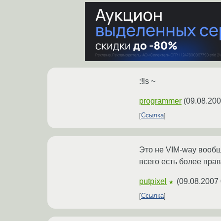
:!ls ~
programmer
(
09.08.200
Ссылка
Это не VIM-way вообще
всего есть более пра
putpixel
(
09.08.2007 
★
Ссылка