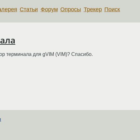
алерея
Статьи
Форум
Опросы
Трекер
Поиск
нала
тор терминала для gVIM (VIM)? Спасибо.
з