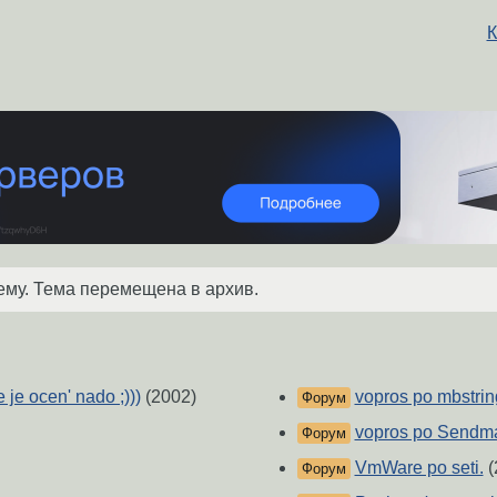
К
ему. Тема перемещена в архив.
je ocen' nado ;)))
(2002)
vopros po mbstrin
Форум
vopros po Sendma
Форум
VmWare po seti.
(
Форум