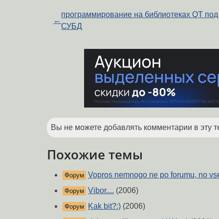
программирование на библиотеках QT под
←
СУБД
Вы не можете добавлять комментарии в эту т
Похожие темы
Vopros nemnogo ne po forumu, no vse 
Форум
Vibor....
(2006)
Форум
Kak bit?:)
(2006)
Форум