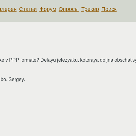
алерея
Статьи
Форум
Опросы
Трекер
Поиск
ke v PPP formate? Delayu jelezyaku, kotoraya doljna obschat's
.
ibo. Sergey.