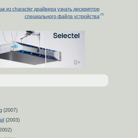
ак из character драйвера узнать дескриптор
→
специального файла устройства
g
(2007)
il
(2003)
2002)