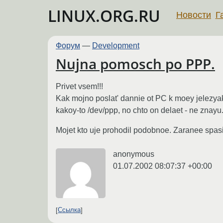
LINUX.ORG.RU
Новости
Г
Форум
—
Development
Nujna pomosch po PPP.
Privet vsem!!!
Kak mojno poslat' dannie ot PC k moey jelezya
kakoy-to /dev/ppp, no chto on delaet - ne znayu
Mojet kto uje prohodil podobnoe. Zaranee spas
anonymous
01.07.2002 08:07:37 +00:00
Ссылка