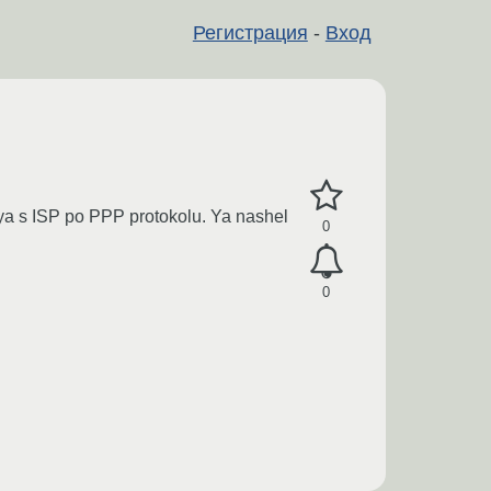
Регистрация
-
Вход
ya s ISP po PPP protokolu. Ya nashel
0
0