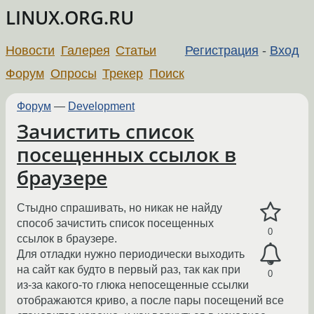
LINUX.ORG.RU
Новости
Галерея
Статьи
Регистрация
-
Вход
Форум
Опросы
Трекер
Поиск
Форум
—
Development
Зачистить список
посещенных ссылок в
браузере
Стыдно спрашивать, но никак не найду
способ зачистить список посещенных
0
ссылок в браузере.
Для отладки нужно периодически выходить
на сайт как будто в первый раз, так как при
0
из-за какого-то глюка непосещенные ссылки
отображаются криво, а после пары посещений все