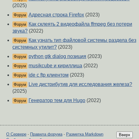
(2025)
Адресная строка Firefox
(2023)
Форум
Как склеять 2 видеофайла ffmpeg без потери
Форум
звука?
(2022)
Как узнать тип файловой системы раздела без
Форум
системных утилит?
(2023)
python gtk dialog позиция
(2023)
Форум
musikcube и кириллица
(2022)
Форум
ide с ftp клиентом
(2023)
Форум
Live дистрибутив для исследования железа?
Форум
(2025)
Генератор тем для Hugo
(2022)
Форум
О Сервере
-
Правила форума
-
Разметка Markdown
Вверх