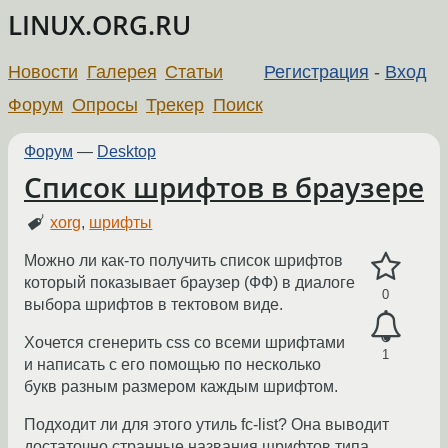
LINUX.ORG.RU
Новости
Галерея
Статьи
Регистрация
-
Вход
Форум
Опросы
Трекер
Поиск
Форум
—
Desktop
Список шрифтов в браузере
xorg
,
шрифты
Можно ли как-то получить список шрифтов
который показывает браузер (ФФ) в диалоге
0
выбора шрифтов в тектовом виде.
Хочется сгенерить css со всеми шрифтами
1
и написать с его помощью по несколько
букв разным размером каждым шрифтом.
Подходит ли для этого утиль fc-list? Она выводит
достаточно странные названия шрифтов типа