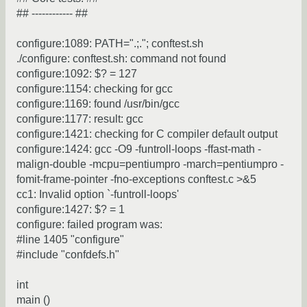
## ------------ ##
configure:1089: PATH=".;."; conftest.sh
./configure: conftest.sh: command not found
configure:1092: $? = 127
configure:1154: checking for gcc
configure:1169: found /usr/bin/gcc
configure:1177: result: gcc
configure:1421: checking for C compiler default output
configure:1424: gcc -O9 -funtroll-loops -ffast-math -
malign-double -mcpu=pentiumpro -march=pentiumpro -
fomit-frame-pointer -fno-exceptions conftest.c >&5
cc1: Invalid option `-funtroll-loops'
configure:1427: $? = 1
configure: failed program was:
#line 1405 "configure"
#include "confdefs.h"
int
main ()