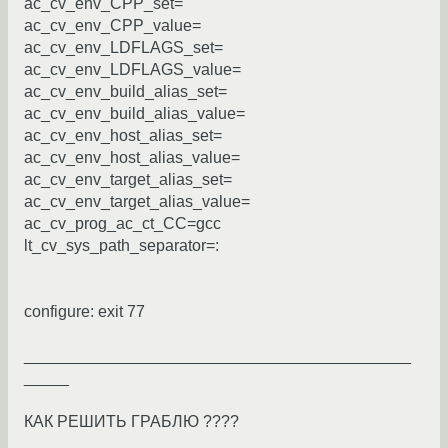
ac_cv_env_CPP_set=
ac_cv_env_CPP_value=
ac_cv_env_LDFLAGS_set=
ac_cv_env_LDFLAGS_value=
ac_cv_env_build_alias_set=
ac_cv_env_build_alias_value=
ac_cv_env_host_alias_set=
ac_cv_env_host_alias_value=
ac_cv_env_target_alias_set=
ac_cv_env_target_alias_value=
ac_cv_prog_ac_ct_CC=gcc
lt_cv_sys_path_separator=:
configure: exit 77
___________________________________________
_____
КАК РЕШИТЬ ГРАБЛЮ ????