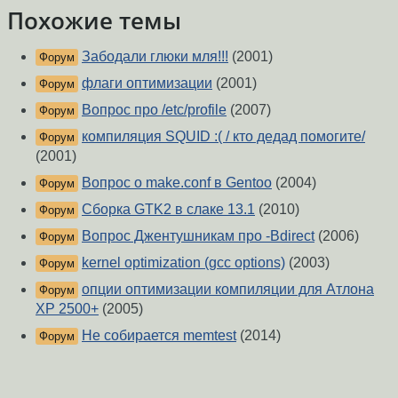
Похожие темы
Забодали глюки мля!!!
(2001)
Форум
флаги оптимизации
(2001)
Форум
Вопрос про /etc/profile
(2007)
Форум
компиляция SQUID :( / кто дедад помогите/
Форум
(2001)
Вопрос о make.conf в Gentoo
(2004)
Форум
Сборка GTK2 в слаке 13.1
(2010)
Форум
Вопрос Джентушникам про -Bdirect
(2006)
Форум
kernel optimization (gcc options)
(2003)
Форум
опции оптимизации компиляции для Атлона
Форум
ХР 2500+
(2005)
Не собирается memtest
(2014)
Форум