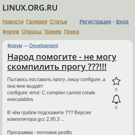
LINUX.ORG.RU
Новости
Галерея
Статьи
Регистрация
-
Вход
Форум
Опросы
Трекер
Поиск
Форум
—
Development
Народ помогите - не могу
скомпилить прогу ???!!!
Пытаюсь поставить прогу ,пишу configure ,а
она мне выдаёт
0
configure: error: C compiler cannot create
executables
0
В чём грабли подскажите ??? Версия
компилятора gcc 2.95.3 ...
Программа - почтовик postfix