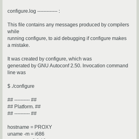
configure.log ------------- :
This file contains any messages produced by compilers
while
running configure, to aid debugging if configure makes
a mistake.
It was created by configure, which was
generated by GNU Autoconf 2.50. Invocation command
line was
$ ./configure
## ---------- ##
## Platform. ##
## ---------- ##
hostname = PROXY
uname -m = i686