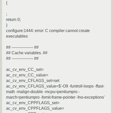
{
;
return 0;
}
configure:1444: error: C compiler cannot create
executables
## ----------------- ##
## Cache variables. ##
## ----------------- ##
ac_cv_env_CC_set=
ac_cv_env_CC_value=
ac_cv_env_CFLAGS_set=set
ac_cv_env_CFLAGS_value=$'-O9 -funtroll-loops -ffast-
math -malign-double -mcpu=pentiumpro -
march=pentiumpro -fomit-frame-pointer -fno-exceptions'
ac_cv_env_CPPFLAGS_set=
ac_cv_env_CPPFLAGS_value=