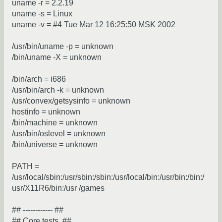
uname -r = 2.2.19
uname -s = Linux
uname -v = #4 Tue Mar 12 16:25:50 MSK 2002
/usr/bin/uname -p = unknown
/bin/uname -X = unknown
/bin/arch = i686
/usr/bin/arch -k = unknown
/usr/convex/getsysinfo = unknown
hostinfo = unknown
/bin/machine = unknown
/usr/bin/oslevel = unknown
/bin/universe = unknown
PATH =
/usr/local/sbin:/usr/sbin:/sbin:/usr/local/bin:/usr/bin:/bin:/
usr/X11R6/bin:/usr /games
## ------------ ##
## Core tests. ##