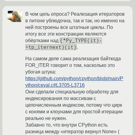
В чом цель опроса? Реализация итераторов
в питоне ублюдочна, так и так, но именно на
ней построены все штатные циклы. По
итогу все эти констракции являются
(*Py_TYPE(it)-
обёртками над
>tp_iternext)(it)
.
На самом деле сама реализация байткода
FOR_ITER говорит о том, насколько это
убогая штука:
https://github.com/python/cpython/blob/main/P
ython/ceval.c#L3705-L3716
Они сделали специальную обработку для
индексирования по массивам с
целочисленным индексом, потому что цирк
с конями и клоунами для простой итерации
реально не нужен.
Забавно то, что внутри CPython есть
разница между «итератор вернул None» (