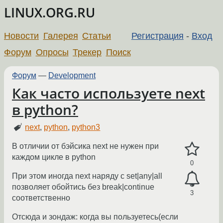
LINUX.ORG.RU
Новости
Галерея
Статьи
Регистрация
-
Вход
Форум
Опросы
Трекер
Поиск
Форум
—
Development
Как часто используете next
в python?
next
,
python
,
python3
В отличии от бэйсика next не нужен при
каждом цикле в python
0
При этом иногда next наряду с set|any|all
позволяет обойтись без break|continue
3
соответственно
Отсюда и зондаж: когда вы пользуетесь(если