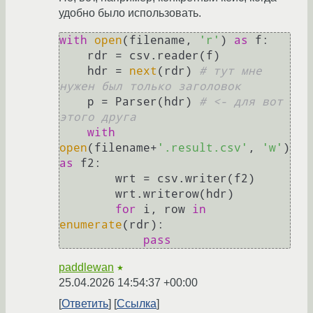
удобно было использовать.
with
open
(filename, 
'r'
) 
as
 f:

    rdr = csv.reader(f)

    hdr = 
next
(rdr) 
# тут мне 
нужен был только заголовок
    p = Parser(hdr) 
# <- для вот 
этого друга 
with
open
(filename+
'.result.csv'
, 
'w'
) 
as
 f2:

        wrt = csv.writer(f2)

        wrt.writerow(hdr)

for
 i, row 
in
enumerate
(rdr):

pass
paddlewan
★
25.04.2026 14:54:37 +00:00
Ответить
Ссылка