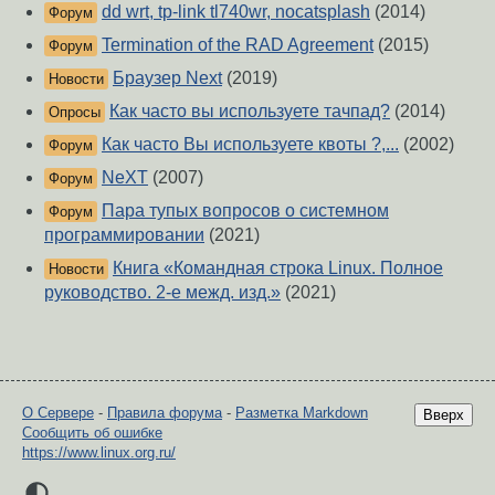
dd wrt, tp-link tl740wr, nocatsplash
(2014)
Форум
Termination of the RAD Agreement
(2015)
Форум
Браузер Next
(2019)
Новости
Как часто вы используете тачпад?
(2014)
Опросы
Как часто Вы используете квоты ?,...
(2002)
Форум
NeXT
(2007)
Форум
Пара тупых вопросов о системном
Форум
программировании
(2021)
Книга «Командная строка Linux. Полное
Новости
руководство. 2-е межд. изд.»
(2021)
О Сервере
-
Правила форума
-
Разметка Markdown
Вверх
Сообщить об ошибке
https://www.linux.org.ru/