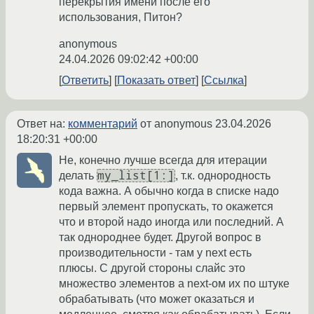
перекрытия имени после его
использования, Питон?
anonymous
24.04.2026 09:02:42 +00:00
Ответить
Показать ответ
Ссылка
Ответ на:
комментарий
от anonymous
23.04.2026
18:20:31 +00:00
Не, конечно лучше всегда для итерации
my_list[1:]
делать
, т.к. однородность
кода важна. А обычно когда в списке надо
первый элемент пропускать, то окажется
что и второй надо иногда или последний. А
так однороднее будет. Другой вопрос в
производительности - там у next есть
плюсы. С другой стороны слайс это
множество элементов а next-ом их по штуке
обрабатывать (что может оказаться и