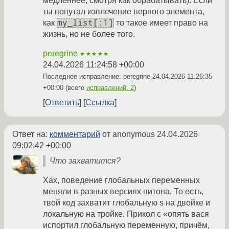
медленнее, смотря как обрабатывать). Если
ты попутал извлечение первого элемента,
my_list[:1]
как
то такое имеет право на
жизнь, но не более того.
peregrine
★★★★★
24.04.2026 11:24:58 +00:00
Последнее исправление: peregrine
24.04.2026 11:26:35
+00:00
(всего
исправлений: 2
)
Ответить
Ссылка
Ответ на:
комментарий
от anonymous
24.04.2026
09:02:42 +00:00
Что захватится?
Хах, поведение глобальных переменных
меняли в разных версиях питона. То есть,
твой код захватит глобальную s на двойке и
локальную на тройке. Прикол с «опять вася
испортил глобальную переменную, причём,