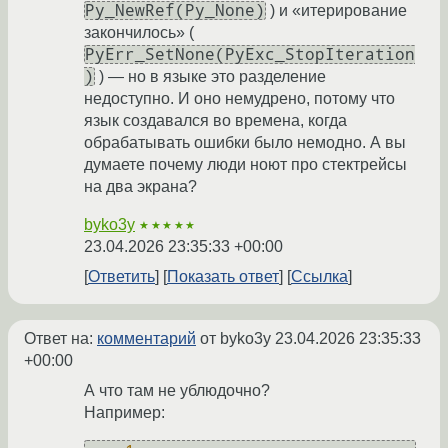
Py_NewRef(Py_None)
) и «итерирование
закончилось» (
PyErr_SetNone(PyExc_StopIteration
)
) — но в языке это разделение
недоступно. И оно немудрено, потому что
язык создавался во времена, когда
обрабатывать ошибки было немодно. А вы
думаете почему люди ноют про стектрейсы
на два экрана?
byko3y
★★★★★
23.04.2026 23:35:33 +00:00
Ответить
Показать ответ
Ссылка
Ответ на:
комментарий
от byko3y
23.04.2026 23:35:33
+00:00
А что там не ублюдочно?
Например: