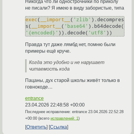
Никогда что ли однострочники по приколу
не писали? Я имею в виду забористые, типа
exec
(
__import__
(
'zlib'
).decompres
s(
__import__
(
'base64'
).b64decode(
'{encoded}'
)).decode(
'utf8'
Правда тут даже лямбд нет, помню были
примеры ещё круче.
Когда это удобно и не нарушает
читаемость кода
Пацаны, дух старой школы живёт только в
говнокоде…
entrance
23.04.2026 22:48:58 +00:00
Последнее исправление: entrance
23.04.2026 22:52:28
+00:00
(всего
исправлений: 1
)
Ответить
Ссылка