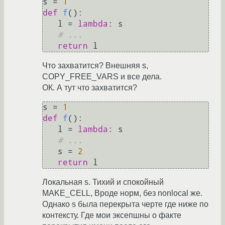
s = 
1
def
f
():

   l = 
lambda
: s

# ...
return
Что захватится? Внешняя s,
COPY_FREE_VARS и все дела.
ОК. А тут что захватится?
s = 
1
def
f
():

   l = 
lambda
: s

# ...
   s = 
2
return
Локальная s. Тихий и спокойный
MAKE_CELL, Вроде норм, без nonlocal же.
Однако s была перекрыта черте где ниже по
контексту. Где мои эксепшны о факте