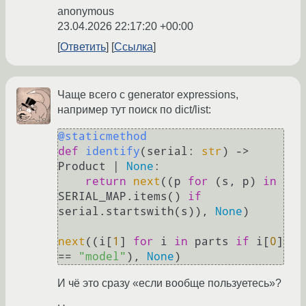
anonymous
23.04.2026 22:17:20 +00:00
Ответить
Ссылка
Чаще всего с generator expressions,
например тут поиск по dict/list:
@staticmethod
def
identify
(
serial: 
str
) -> 
Product | 
None
:

return
next
((p 
for
 (s, p) 
in
SERIAL_MAP.items() 
if
serial.startswith(s)), 
None
)

next
((i[
1
] 
for
 i 
in
 parts 
if
 i[
0
] 
== 
"model"
), 
None
И чё это сразу «если вообще пользуетесь»?