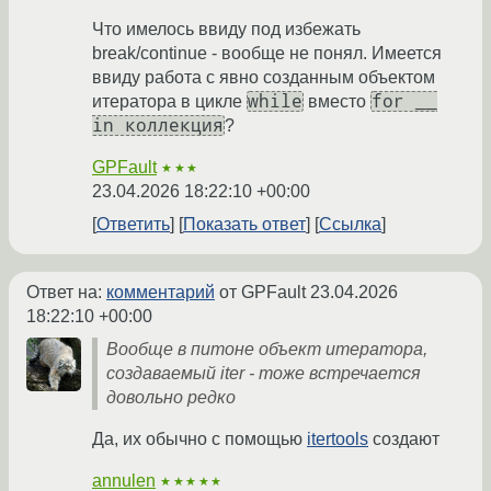
Что имелось ввиду под избежать
break/continue - вообще не понял. Имеется
ввиду работа с явно созданным объектом
while
for __
итератора в цикле
вместо
in коллекция
?
GPFault
★★★
23.04.2026 18:22:10 +00:00
Ответить
Показать ответ
Ссылка
Ответ на:
комментарий
от GPFault
23.04.2026
18:22:10 +00:00
Вообще в питоне объект итератора,
создаваемый iter - тоже встречается
довольно редко
Да, их обычно с помощью
itertools
создают
annulen
★★★★★