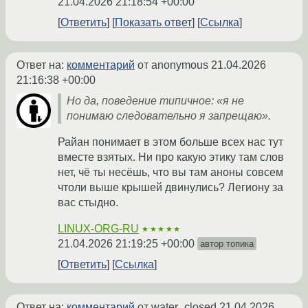
21.04.2026 21:18:54 +00:00
Ответить
Показать ответ
Ссылка
Ответ на:
комментарий
от anonymous
21.04.2026
21:16:38 +00:00
Но да, поведение типичное: «я не
понимаю следовательно я запрещаю».
Райан понимает в этом больше всех нас тут
вместе взятых. Ни про какую этику там слов
нет, чё ты несёшь, что вы там аноны совсем
чтоли выше крышей двинулись? Легиону за
вас стыдно.
LINUX-ORG-RU
★★★★★
21.04.2026 21:19:25 +00:00
автор топика
Ответить
Ссылка
Ответ на:
комментарий
от water_closed
21.04.2026