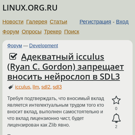
LINUX.ORG.RU
Новости
Галерея
Статьи
Регистрация
-
Вход
Форум
Опросы
Трекер
Поиск
Форум
—
Development
Адекватный icculus
(Ryan C. Gordon) запрещает
вносить нейрослоп в SDL3
icculus
,
llm
,
sdl2
,
sdl3
Требуя подтверждать, что вносимый вклад
является интелектуальным трудом того кто
0
вносит вклад, выполнен самостоятельно и
что вклад лицензионно чист, будет
лицензирован как Zlib явно.
2