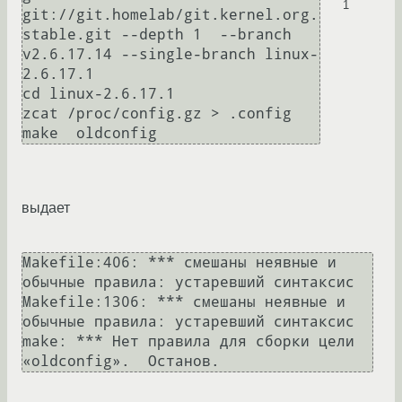
1
git://git.homelab/git.kernel.org.
stable.git --depth 1  --branch 
v2.6.17.14 --single-branch linux-
2.6.17.1

cd linux-2.6.17.1

zcat /proc/config.gz > .config

выдает
Makefile:406: *** смешаны неявные и 
обычные правила: устаревший синтаксис

Makefile:1306: *** смешаны неявные и 
обычные правила: устаревший синтаксис

make: *** Нет правила для сборки цели 