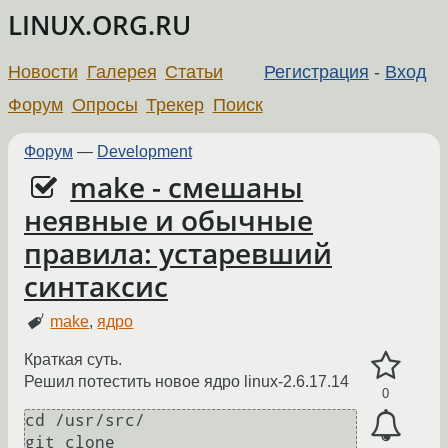
LINUX.ORG.RU
Новости
Галерея
Статьи
Регистрация
-
Вход
Форум
Опросы
Трекер
Поиск
Форум
—
Development
make - смешаны
неявные и обычные
правила: устаревший
синтаксис
make
,
ядро
Краткая суть.
Решил потестить новое ядро linux-2.6.17.14
0
cd /usr/src/ 

git clone 