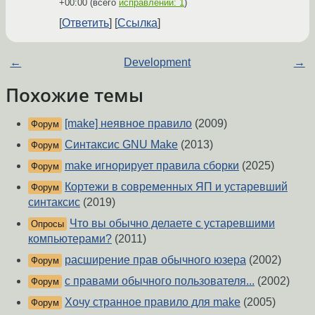
+00:00
(всего
исправлений: 1
)
Ответить
Ссылка
←
Development
→
Похожие темы
[make] неявное правило
(2009)
Форум
Синтаксис GNU Make
(2013)
Форум
make игнорирует правила сборки
(2025)
Форум
Кортежи в современных ЯП и устаревший
Форум
синтаксис
(2019)
Что вы обычно делаете с устаревшими
Опросы
компьютерами?
(2011)
расширение прав обычного юзера
(2002)
Форум
c правами обычного пользователя...
(2002)
Форум
Хочу странное правило для make
(2005)
Форум