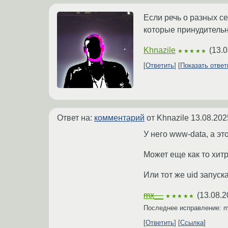
Если речь о разных с
которые принудительн
Khnazile
(
13.0
★★★★★
Ответить
Показать отве
Ответ на:
комментарий
от Khnazile
13.08.202
У него www-data, а эт
Может еще как то хитр
Или тот же uid запуск
mx__
(
13.08.2
★★★★★
Последнее исправление: 
Ответить
Ссылка