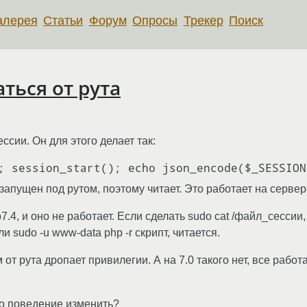
алерея
Статьи
Форум
Опросы
Трекер
Поиск
аться от рута
ссии. Он для этого делает так:
апущен под рутом, поэтому читает. Это работает на сервере
.4, и оно не работает. Если сделать sudo cat /файл_сессии,
ли sudo -u www-data php -r скрипт, читается.
 от рута дропает привилегии. А на 7.0 такого нет, все рабо
это поведение изменить?