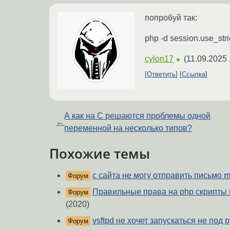
попробуй так:
php -d session.use_str
cylon17
(
11.09.2025 
★
Ответить
Ссылка
А как на C решаются проблемы одной
←
переменной на несколько типов?
Похожие темы
с сайта не могу отправить письмо ma
Форум
Правильные права на php скрипты в
Форум
(2020)
vsftpd не хочет запускаться не под 
Форум