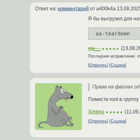
Ответ на:
комментарий
от a400k4a
13.08.202
Я бы выгрузил для на
mx__
(
13.08.2
★★★★★
Последнее исправление: 
Ответить
Ссылка
Права на файлах од
Помести root в группу
Xintrea
(
11.09
★★★★★
Ответить
Ссылка