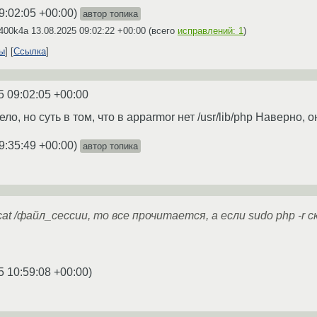
9:02:05 +00:00
)
автор топика
a400k4a
13.08.2025 09:02:22 +00:00
(всего
исправлений: 1
)
ты
Ссылка
5 09:02:05 +00:00
о, но суть в том, что в apparmor нет /usr/lib/php Наверно, о
9:35:49 +00:00
)
автор топика
at /файл_сессии, то все прочитается, а если sudo php -r с
5 10:59:08 +00:00
)