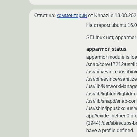
Ответ на:
комментарий
от Khnazile
13.08.202
На старом ubuntu 16.0
SELinux нет, apparmor 
apparmor_status
apparmor module is load
/snap/core/17212/usr/l
/usr/bin/evince /usr/bi
/usr/bin/evince//saniti
/usr/lib/NetworkManager
/usr/lib/lightdm/lightd
/usr/lib/snapd/snap-con
/usr/sbin/ippusbxd /us
app//oxide_helper 0 pro
(1944) /usr/sbin/cups-
have a profile defined.