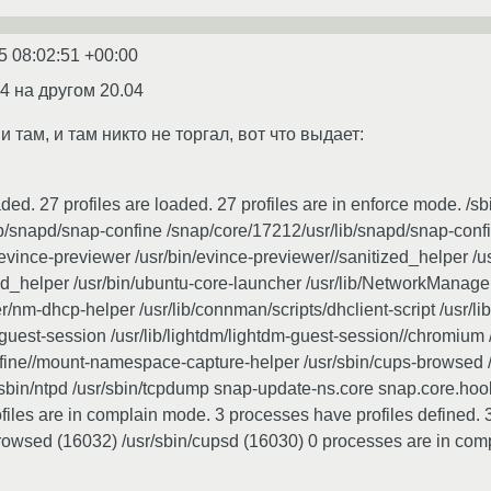
5 08:02:51 +00:00
4 на другом 20.04
и там, и там никто не торгал, вот что выдает:
ed. 27 profiles are loaded. 27 profiles are in enforce mode. /sb
ib/snapd/snap-confine /snap/core/17212/usr/lib/snapd/snap-con
n/evince-previewer /usr/bin/evince-previewer//sanitized_helper /
zed_helper /usr/bin/ubuntu-core-launcher /usr/lib/NetworkManage
/nm-dhcp-helper /usr/lib/connman/scripts/dhclient-script /usr/l
m-guest-session /usr/lib/lightdm/lightdm-guest-session//chromium
fine//mount-namespace-capture-helper /usr/sbin/cups-browsed /u
r/sbin/ntpd /usr/sbin/tcpdump snap-update-ns.core snap.core.h
files are in complain mode. 3 processes have profiles defined. 
browsed (16032) /usr/sbin/cupsd (16030) 0 processes are in com