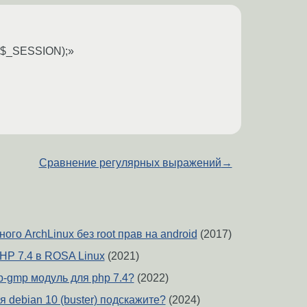
mp($_SESSION);»
Сравнение регулярных выражений
→
ого ArchLinux без root прав на android
(2017)
HP 7.4 в ROSA Linux
(2021)
p-gmp модуль для php 7.4?
(2022)
я debian 10 (buster) подскажите?
(2024)