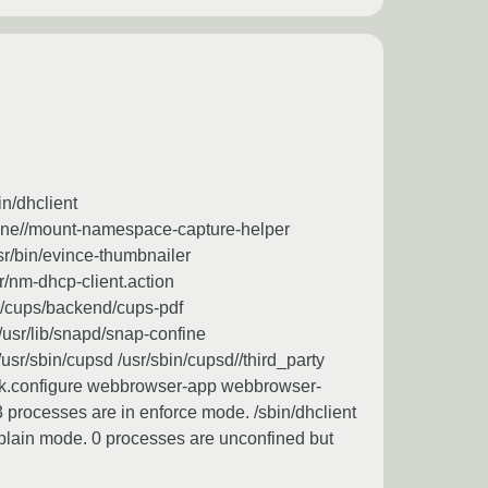
in/dhclient
fine//mount-namespace-capture-helper
usr/bin/evince-thumbnailer
r/nm-dhcp-client.action
ib/cups/backend/cups-pdf
 /usr/lib/snapd/snap-confine
sr/sbin/cupsd /usr/sbin/cupsd//third_party
ook.configure webbrowser-app webbrowser-
3 processes are in enforce mode. /sbin/dhclient
plain mode. 0 processes are unconfined but