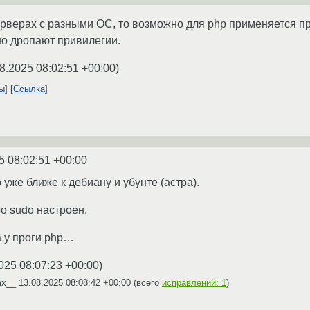
ерверах с разными ОС, то возможно для php применяется пр
о дропают привилегии.
8.2025 08:02:51 +00:00
)
ты
Ссылка
5 08:02:51 +00:00
о уже ближе к дебиану и убунте (астра).
о sudo настроен.
а у проги php…
025 08:07:23 +00:00
)
mx__
13.08.2025 08:08:42 +00:00
(всего
исправлений: 1
)