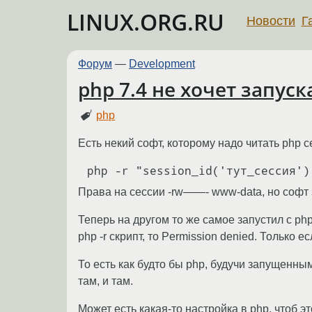
LINUX.ORG.RU
Новости
Г
Форум
—
Development
php 7.4 не хочет запуск
php
Есть некий софт, которому надо читать php се
Права на сессии -rw——- www-data, но софт з
Теперь на другом то же самое запустил с php7
php -r скрипт, то Permission denied. Только ес
То есть как будто бы php, будучи запущенным
там, и там.
Может есть какая-то настройка в php, чтоб 