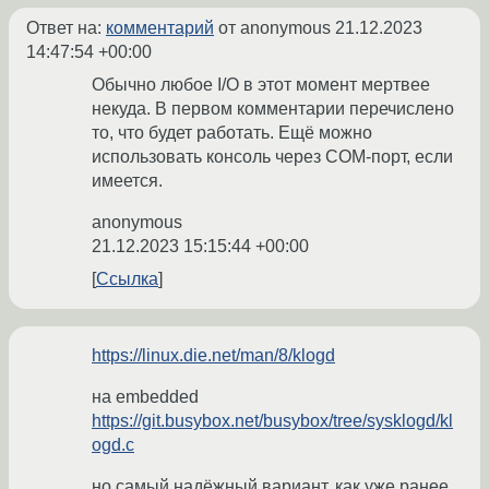
Ответ на:
комментарий
от anonymous
21.12.2023
14:47:54 +00:00
Обычно любое I/O в этот момент мертвее
некуда. В первом комментарии перечислено
то, что будет работать. Ещё можно
использовать консоль через COM-порт, если
имеется.
anonymous
21.12.2023 15:15:44 +00:00
Ссылка
https://linux.die.net/man/8/klogd
на embedded
https://git.busybox.net/busybox/tree/sysklogd/kl
ogd.c
но самый надёжный вариант, как уже ранее