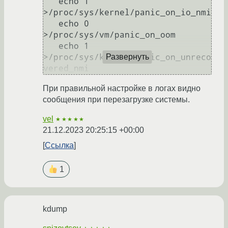
   echo 1 
>/proc/sys/kernel/panic_on_io_nmi

   echo 0 
>/proc/sys/vm/panic_on_oom

   echo 1 
>/proc/sys/kernel/panic_on_unreco
Развернуть
При правильной настройке в логах видно
сообщения при перезагрузке системы.
vel
★★★★★
21.12.2023 20:25:15 +00:00
Ссылка
1
kdump