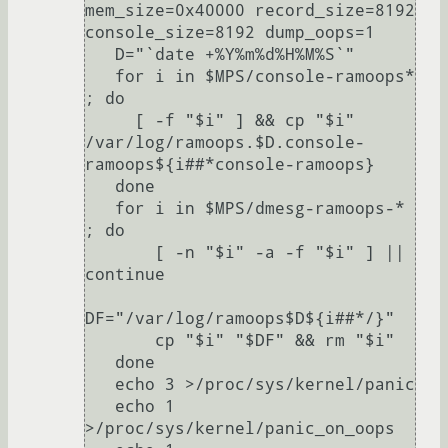
mem_size=0x40000 record_size=8192 
console_size=8192 dump_oops=1

   D="`date +%Y%m%d%H%M%S`"

   for i in $MPS/console-ramoops* 
; do

     [ -f "$i" ] && cp "$i" 
/var/log/ramoops.$D.console-
ramoops${i##*console-ramoops}

   done

   for i in $MPS/dmesg-ramoops-* 
; do

       [ -n "$i" -a -f "$i" ] || 
continue

DF="/var/log/ramoops$D${i##*/}"

       cp "$i" "$DF" && rm "$i"

   done

   echo 3 >/proc/sys/kernel/panic

   echo 1 
>/proc/sys/kernel/panic_on_oops
