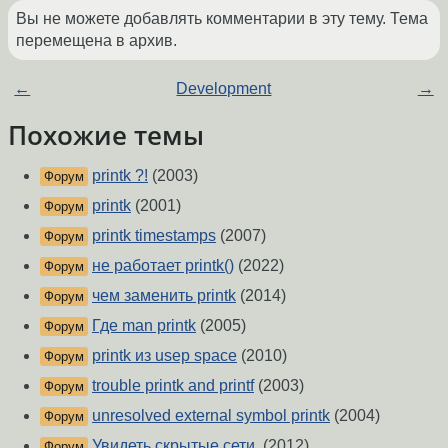
Вы не можете добавлять комментарии в эту тему. Тема
перемещена в архив.
←
Development
→
Похожие темы
printk ?!
(2003)
Форум
printk
(2001)
Форум
printk timestamps
(2007)
Форум
не работает printk()
(2022)
Форум
чем заменить printk
(2014)
Форум
Где man printk
(2005)
Форум
printk из usep space
(2010)
Форум
trouble printk and printf
(2003)
Форум
unresolved external symbol printk
(2004)
Форум
Увидеть скрытые сети.
(2012)
Форум