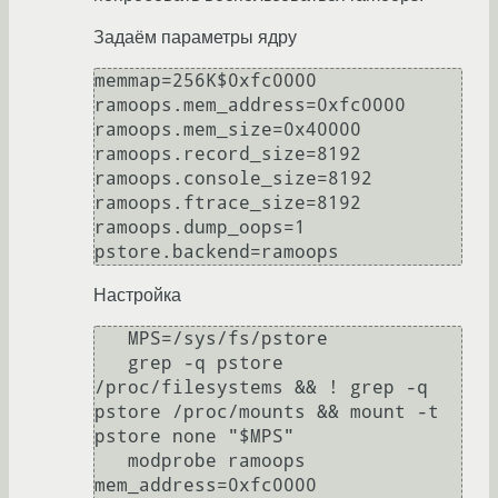
Задаём параметры ядру
memmap=256K$0xfc0000 
ramoops.mem_address=0xfc0000  
ramoops.mem_size=0x40000 
ramoops.record_size=8192 
ramoops.console_size=8192 
ramoops.ftrace_size=8192 
ramoops.dump_oops=1 
pstore.backend=ramoops
Настройка
   MPS=/sys/fs/pstore

   grep -q pstore 
/proc/filesystems && ! grep -q 
pstore /proc/mounts && mount -t 
pstore none "$MPS"

   modprobe ramoops 
mem_address=0xfc0000 