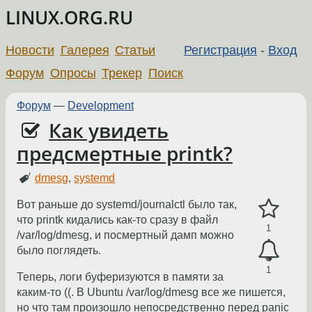
LINUX.ORG.RU
Новости
Галерея
Статьи
Регистрация
-
Вход
Форум
Опросы
Трекер
Поиск
Форум
—
Development
Как увидеть
предсмертные printk?
dmesg
,
systemd
Вот раньше до systemd/journalctl было так,
что printk кидались как-то сразу в файл
1
/var/log/dmesg, и посмертный дамп можно
было поглядеть.
1
Теперь, логи буферизуются в памяти за
каким-то ((. В Ubuntu /var/log/dmesg все же пишется,
но что там произошло непосредственно перед panic