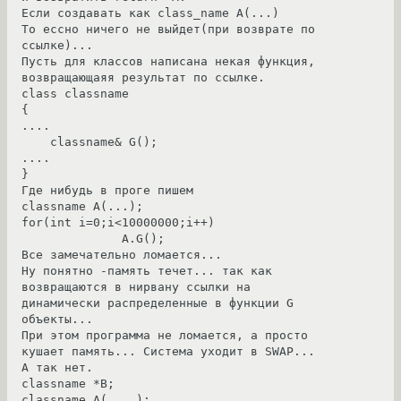
Ecли создавать как class_name A(...)

То ессно ничего не выйдет(при возврате по 
ссылке)...

Пусть для классов написана некая функция, 
возвращающаяя результат по ссылке.

class classname

{

....

    classname& G(); 

....

}

Где нибудь в проге пишем

classname A(...);

for(int i=0;i<10000000;i++)

              A.G();

Все замечательно ломается...

Ну понятно -память течет... так как 
возвращаются в нирвану ссылки на 
динамически распределенные в функции G 
объекты...

При этом программа не ломается, а просто 
кушает память... Система уходит в SWAP...

А так нет.

classname *B;

classname A(....);
