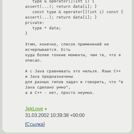
   type & operator[](int i) { 
assert(...); return data[i]; }

   const type & operator[](int i) const { 
assert(...); return data[i]; }

private:

   type * data;

}

Этим, конечно, список применений не 
исчерпывается. Есть

куда более тонкие моменты, чем те, что я 
описал.

А с Java сравнивать это нельзя. Язык С++ 
и Java предназначены

для разных типов задач и говорить, что "в 
Java сделано умно",

а в С++ - нет, просто неумно.

JekLove
★
31.03.2002 10:39:38 +00:00
Ссылка