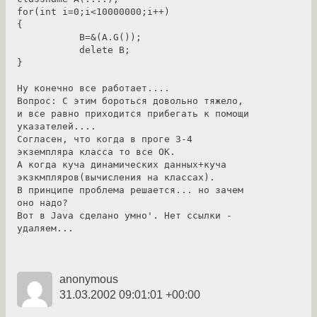
for(int i=0;i<10000000;i++)

{

           B=&(A.G());

           delete B;   

}

Ну конечно все работает....

Вопрос: С этим бороться довольно тяжело, 
и все равно приходится прибегать к помощи 
указателей....

Согласен, что когда в проге 3-4 
экземпляра класса то все ОК.

А когда куча динамических данных+куча 
экзкмпляров(вычисления на классах).

В принципе проблема решается... но зачем 
оно надо?

Вот в Java сделано умно'. Нет ссылки - 
удаляем... 

anonymous
31.03.2002 09:01:01 +00:00