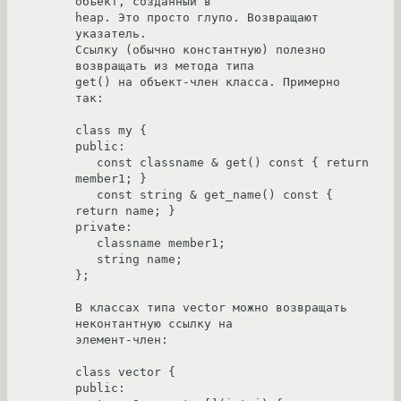
объект, созданный в

heap. Это просто глупо. Возвращают 
указатель. 

Ссылку (обычно константную) полезно 
возвращать из метода типа

get() на объект-член класса. Примерно 
так:

class my {

public: 

   const classname & get() const { return 
member1; }

   const string & get_name() const { 
return name; }

private:

   classname member1;

   string name;

};

В классах типа vector можно возвращать 
неконтантную ссылку на 

элемент-член:

class vector {

public:
