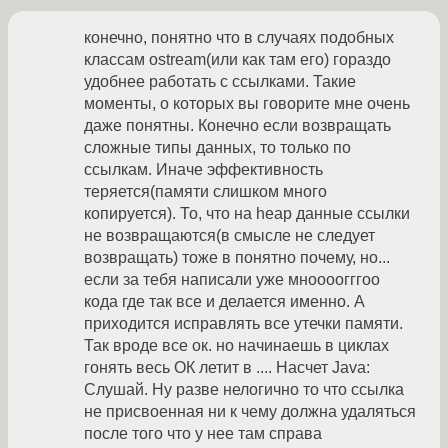
конечно, понятно что в случаях подобных
классам ostream(или как там его) гораздо
удобнее работать с ссылками. Такие
моменты, о которых вы говорите мне очень
даже понятны. Конечно если возвращать
сложные типы данных, то только по
ссылкам. Иначе эффективность
теряется(памяти слишком много
копируется). То, что на heap данные ссылки
не возвращаются(в смысле не следует
возвращать) тоже в понятно почему, но...
если за тебя написали уже мноооогггоо
кода где так все и делается именно. А
приходится исправлять все утечки памяти.
Так вроде все ок. но начинаешь в циклах
гонять весь ОК летит в .... Насчет Java:
Слушай. Ну разве нелогично то что ссылка
не присвоенная ни к чему должна удаляться
после того что у нее там справа