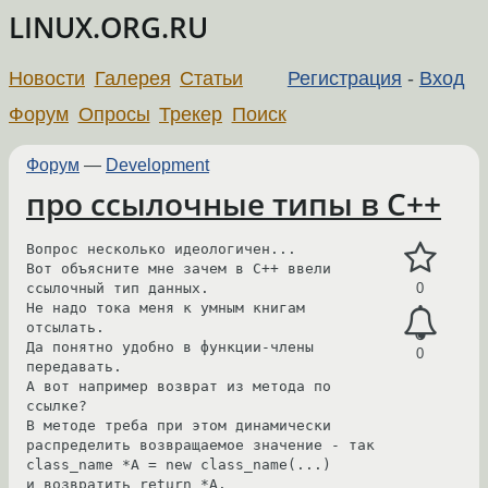
LINUX.ORG.RU
Новости
Галерея
Статьи
Регистрация
-
Вход
Форум
Опросы
Трекер
Поиск
Форум
—
Development
про ссылочные типы в C++
Вопрос несколько идеологичен...

Вот объясните мне зачем в С++ ввели 
ссылочный тип данных.

0
Не надо тока меня к умным книгам 
отсылать.

Да понятно удобно в функции-члены 
0
передавать.

А вот например возврат из метода по 
ссылке?

В методе треба при этом динамически 
распределить возвращаемое значение - так 
class_name *A = new class_name(...)

и возвратить return *A.
