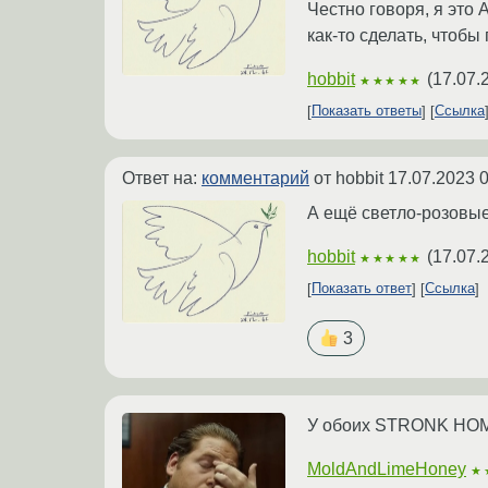
Честно говоря, я это 
как-то сделать, чтобы
hobbit
(
17.07.
★★★★★
Показать ответы
Ссылка
Ответ на:
комментарий
от hobbit
17.07.2023 0
А ещё светло-розовые
hobbit
(
17.07.
★★★★★
Показать ответ
Ссылка
3
У обоих STRONK HO
MoldAndLimeHoney
★