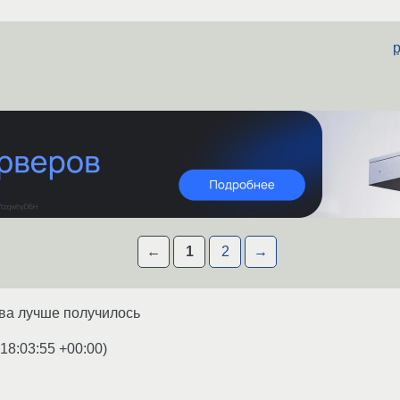
p
←
1
2
→
ава лучше получилось
 18:03:55 +00:00
)