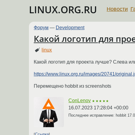
LINUX.ORG.RU
Новости
Г
Форум
—
Development
Какой логотип для про
linux
Какой логотип для проекта лучше? Слева ил
https://www.linux.org.ru/images/20741/original.
Перемещено hobbit из screenshots
ConLenov
★★★★★
16.07.2023 17:28:04 +00:00
Последнее исправление: hobbit
17.0
Ссылка