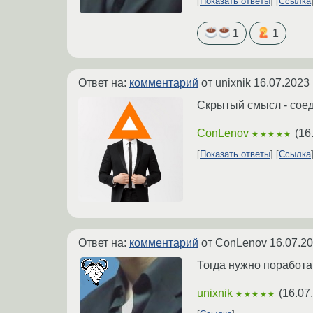
Показать ответы
Ссылка
1
1
Ответ на:
комментарий
от unixnik
16.07.2023 
Скрытый смысл - соед
ConLenov
(
16
★★★★★
Показать ответы
Ссылка
Ответ на:
комментарий
от ConLenov
16.07.20
Тогда нужно поработат
unixnik
(
16.07
★★★★★