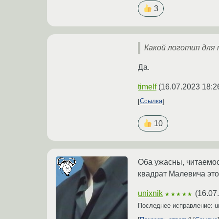
3
Какой логотип для 
Да.
timelf
(
16.07.2023 18:2
Ссылка
10
Оба ужасны, читаемос
квадрат Малевича это
unixnik
(
16.07
★★★★★
Последнее исправление: u