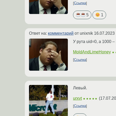
Ссылка
5
1
Ответ на:
комментарий
от unixnik
16.07.2023 
У рута uid=0, а 1000 –
MoldAndLimeHoney
★
Ссылка
Левый.
urxvt
(
17.07.2
★★★★★
Ссылка