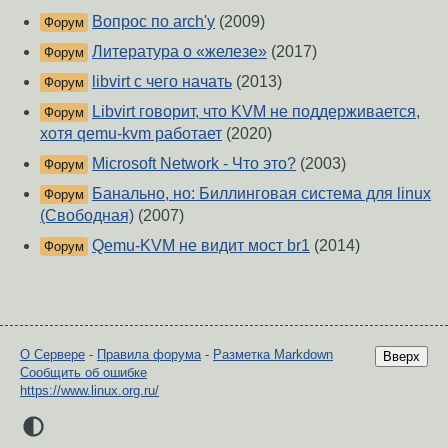
Вопрос по arch'у
(2009)
Форум
Литература о «железе»
(2017)
Форум
libvirt с чего начать
(2013)
Форум
Libvirt говорит, что KVM не поддерживается,
Форум
хотя qemu-kvm работает
(2020)
Microsoft Network - Что это?
(2003)
Форум
Банально, но: Биллинговая система для linux
Форум
(Свободная)
(2007)
Qemu-KVM не видит мост br1
(2014)
Форум
О Сервере
-
Правила форума
-
Разметка Markdown
Вверх
Сообщить об ошибке
https://www.linux.org.ru/