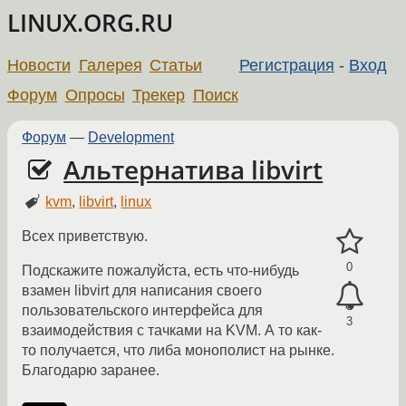
LINUX.ORG.RU
Новости
Галерея
Статьи
Регистрация
-
Вход
Форум
Опросы
Трекер
Поиск
Форум
—
Development
Альтернатива libvirt
kvm
,
libvirt
,
linux
Всех приветствую.
0
Подскажите пожалуйста, есть что-нибудь
взамен libvirt для написания своего
пользовательского интерфейса для
3
взаимодействия с тачками на KVM. А то как-
то получается, что либа монополист на рынке.
Благодарю заранее.