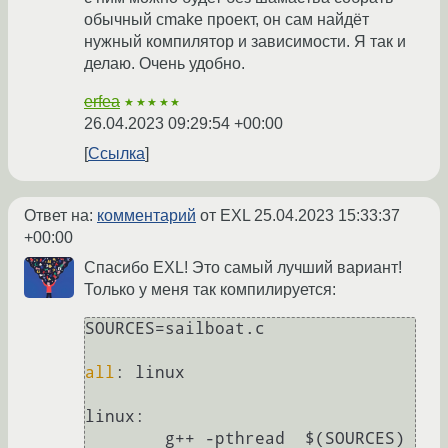
обычный cmake проект, он сам найдёт
нужный компилятор и зависимости. Я так и
делаю. Очень удобно.
erfea
★★★★★
26.04.2023 09:29:54 +00:00
Ссылка
Ответ на:
комментарий
от EXL
25.04.2023 15:33:37
+00:00
Спасибо EXL! Это самый лучший вариант!
Только у меня так компилируется:
SOURCES=sailboat.c

all
: linux

linux:

	g++ -pthread  $(SOURCES) 