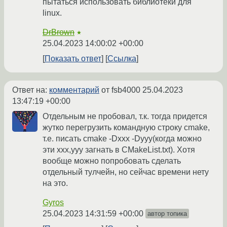
пытаться использовать библиотеки для
linux.
DrBrown
★
25.04.2023 14:00:02 +00:00
Показать ответ
Ссылка
Ответ на:
комментарий
от fsb4000
25.04.2023
13:47:19 +00:00
Отдельным не пробовал, т.к. тогда придется
жутко перегрузить командную строку cmake,
т.е. писать cmake -Dxxx -Dyyy(когда можно
эти xxx,yyy загнать в CMakeList.txt). Хотя
вообще можно попробовать сделать
отдельный тулчейн, но сейчас времени нету
на это.
Gyros
25.04.2023 14:31:59 +00:00
автор топика