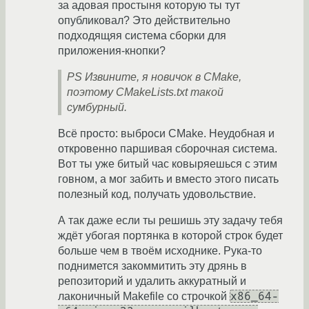
за адовая простыня которую ты тут
опубликовал? Это действительно
подходящяя система сборки для
приложения-кнопки?
PS Извините, я новичок в CMake,
поэтому CMakeLists.txt такой
сумбурный.
Всё просто: выброси CMake. Неудобная и
откровенно паршивая сборочная система.
Вот ты уже битый час ковыряешься с этим
говном, а мог забить и вместо этого писать
полезный код, получать удовольствие.
А так даже если ты решишь эту задачу тебя
ждёт убогая портянка в которой строк будет
больше чем в твоём исходнике. Рука-то
поднимется закоммитить эту дрянь в
репозиторий и удалить аккуратный и
x86_64-
лаконичный Makefile со строчкой