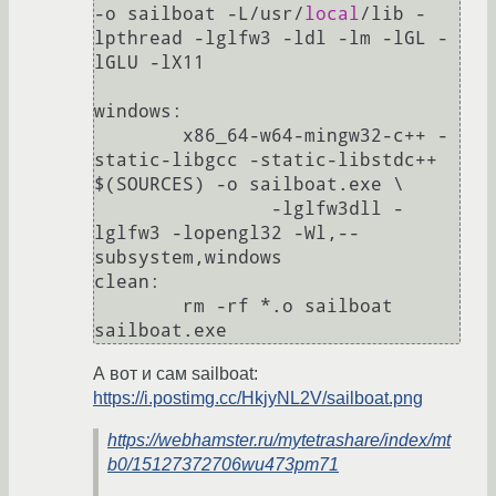
-o sailboat -L/usr/
local
/lib -
lpthread -lglfw3 -ldl -lm -lGL -
lGLU -lX11

windows:

	x86_64-w64-mingw32-c++ -
static-libgcc -static-libstdc++ 
$(SOURCES) -o sailboat.exe \

		-lglfw3dll -
lglfw3 -lopengl32 -Wl,--
subsystem,windows

clean:

	rm -rf *.o sailboat 
А вот и сам sailboat:
https://i.postimg.cc/HkjyNL2V/sailboat.png
https://webhamster.ru/mytetrashare/index/mt
b0/15127372706wu473pm71