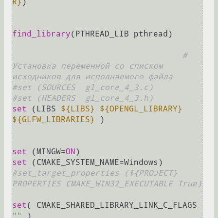
R}
)

find_library
(PTHREAD_LIB pthread)

# 
Установка переменной со списком 
исходников для исполняемого файла
#set (SOURCES  gl_core_4_3.c)
#set (HEADERS  gl_core_4_3.h)
set
 (LIBS 
${LIBS}
${OPENGL_LIBRARY}
${GLFW_LIBRARIES}
 )

set
 (MINGW=
ON
set
#set_target_properties (${PROJECT} 
PROPERTIES CMAKE_WIN32_EXECUTABLE True)
set
( CMAKE_SHARED_LIBRARY_LINK_C_FLAGS 
""