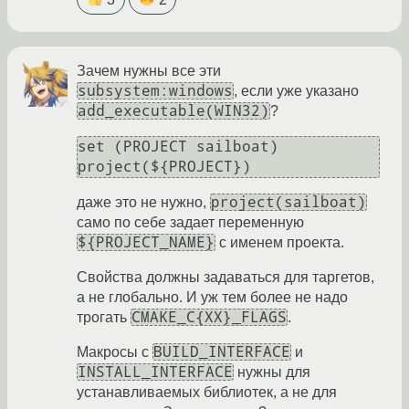
Зачем нужны все эти
subsystem:windows
, если уже указано
add_executable(WIN32)
?
set (PROJECT sailboat)

project(sailboat)
даже это не нужно,
само по себе задает переменную
${PROJECT_NAME}
с именем проекта.
Свойства должны задаваться для таргетов,
а не глобально. И уж тем более не надо
CMAKE_C{XX}_FLAGS
трогать
.
BUILD_INTERFACE
Макросы с
и
INSTALL_INTERFACE
нужны для
устанавливаемых библиотек, а не для