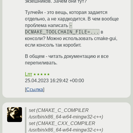
экзешников. Зачем они тут?
Тулчейн - это вещь, которая задается
отдельно, а не хардкодится. В чем вообще
-
проблема написать
DCMAKE_TOOLCHAIN_FILE=...
в
консоли? Можно использовать cmake-gui,
если консоль так коробит.
В общем - читать документацию и все
перепиливать.
Lrrr
★★★★★
25.04.2023 16:29:42 +00:00
Ссылка
set (CMAKE_C_COMPILER
/usr/bin/x86_64-w64-mingw32-c++)
set (CMAKE_CXX_COMPILER
/usr/bin/x86_64-w64-mingw32-c++)