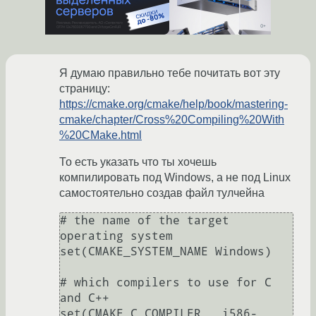
Я думаю правильно тебе почитать вот эту
страницу:
https://cmake.org/cmake/help/book/mastering-
cmake/chapter/Cross%20Compiling%20With
%20CMake.html
То есть указать что ты хочешь
компилировать под Windows, а не под Linux
самостоятельно создав файл тулчейна
# the name of the target 
operating system

set(CMAKE_SYSTEM_NAME Windows)

# which compilers to use for C 
and C++

set(CMAKE_C_COMPILER   i586-