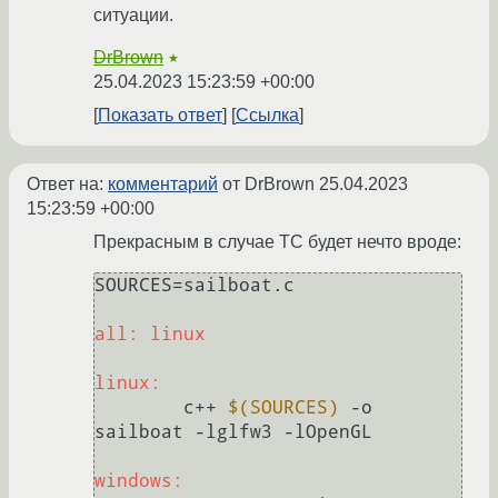
ситуации.
DrBrown
★
25.04.2023 15:23:59 +00:00
Показать ответ
Ссылка
Ответ на:
комментарий
от DrBrown
25.04.2023
15:23:59 +00:00
Прекрасным в случае ТС будет нечто вроде:
SOURCES=sailboat.c

all: linux
linux:
	c++ 
$(SOURCES)
 -o 
sailboat -lglfw3 -lOpenGL

windows: