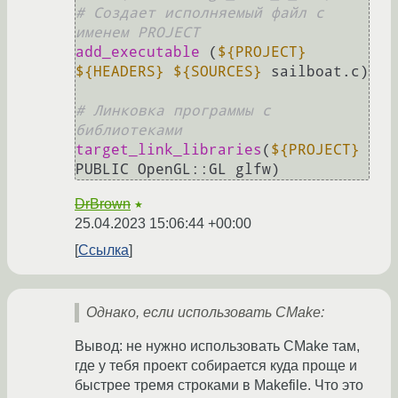
# Создает исполняемый файл с 
именем PROJECT
add_executable
 (
${PROJECT}
${HEADERS}
${SOURCES}
 sailboat.c)

# Линковка программы с 
библиотеками
target_link_libraries
(
${PROJECT}
DrBrown
★
25.04.2023 15:06:44 +00:00
Ссылка
Однако, если использовать CMake:
Вывод: не нужно использовать CMake там,
где у тебя проект собирается куда проще и
быстрее тремя строками в Makefile. Что это