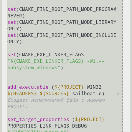
set
(CMAKE_FIND_ROOT_PATH_MODE_PROGRAM 
set
(CMAKE_FIND_ROOT_PATH_MODE_LIBRARY 
set
(CMAKE_FIND_ROOT_PATH_MODE_INCLUDE 
ONLY)

set
(CMAKE_EXE_LINKER_FLAGS 
"${CMAKE_EXE_LINKER_FLAGS} -Wl,--
subsystem,windows"
)

add_executable
 (
${PROJECT}
 WIN32 
${HEADERS}
${SOURCES}
 sailboat.c)    
# 
Создает исполняемый файл с именем 
PROJECT
set_target_properties
 (
${PROJECT}
PROPERTIES LINK_FLAGS_DEBUG   