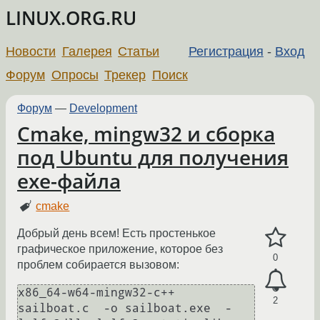
LINUX.ORG.RU
Новости
Галерея
Статьи
Регистрация
-
Вход
Форум
Опросы
Трекер
Поиск
Форум
—
Development
Cmake, mingw32 и сборка
под Ubuntu для получения
exe-файла
cmake
Добрый день всем! Есть простенькое
графическое приложение, которое без
0
проблем собирается вызовом:
x86_64-w64-mingw32-c++  
2
sailboat.c  -o sailboat.exe  -