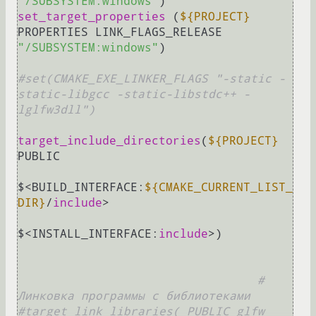
"/SUBSYSTEM:windows"
set_target_properties
 (
${PROJECT}
PROPERTIES LINK_FLAGS_RELEASE 
"/SUBSYSTEM:windows"
)       

#set(CMAKE_EXE_LINKER_FLAGS "-static -
static-libgcc -static-libstdc++ -
lglfw3dll")
target_include_directories
(
${PROJECT}
PUBLIC

$<BUILD_INTERFACE:
${CMAKE_CURRENT_LIST_
DIR}
/
include
>

$<INSTALL_INTERFACE:
include
>)

# 
Линковка программы с библиотеками
#target_link_libraries( PUBLIC glfw  