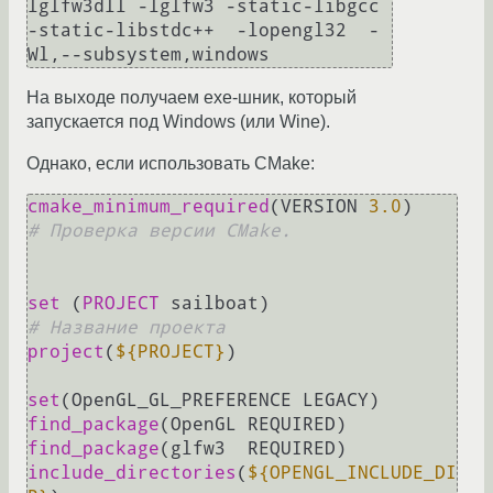
lglfw3dll -lglfw3 -static-libgcc 
-static-libstdc++  -lopengl32  -
Wl,--subsystem,windows
На выходе получаем exe-шник, который
запускается под Windows (или Wine).
Однако, если использовать CMake:
cmake_minimum_required
(VERSION 
3.0
)	
# Проверка версии CMake.
set
 (
PROJECT
 sailboat) 		        
# Название проекта
project
(
${PROJECT}
)

set
find_package
find_package
include_directories
(
${OPENGL_INCLUDE_DI