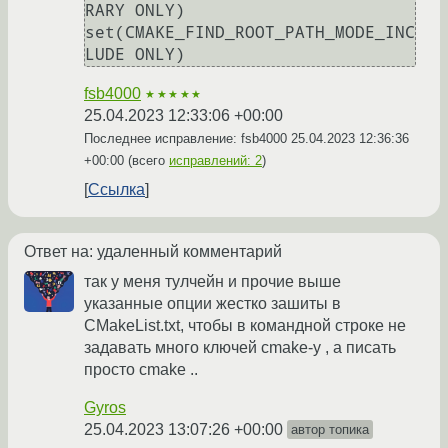
RARY ONLY)

set(CMAKE_FIND_ROOT_PATH_MODE_INC
fsb4000
★★★★★
25.04.2023 12:33:06 +00:00
Последнее исправление: fsb4000
25.04.2023 12:36:36
+00:00
(всего
исправлений: 2
)
Ссылка
Ответ на: удаленный комментарий
так у меня тулчейн и прочие выше
указанные опции жестко зашиты в
CMakeList.txt, чтобы в командной строке не
задавать много ключей cmake-у , а писать
просто cmake ..
Gyros
25.04.2023 13:07:26 +00:00
автор топика