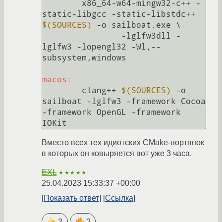
	x86_64-w64-mingw32-c++ -
static-libgcc -static-libstdc++ 
$(SOURCES)
 -o sailboat.exe \

		-lglfw3dll -
lglfw3 -lopengl32 -Wl,--
subsystem,windows

macos:
	clang++ 
$(SOURCES)
 -o 
sailboat -lglfw3 -framework Cocoa 
-framework OpenGL -framework 
Вместо всех тех идиотских CMake-портянок
в которых он ковыряется вот уже 3 часа.
EXL
★★★★★
25.04.2023 15:33:37 +00:00
Показать ответ
Ссылка
3
2