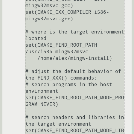
mingw32msvc-gcc)

set(CMAKE_CXX_COMPILER i586-
mingw32msvc-g++)

# where is the target environment 
located

set(CMAKE_FIND_ROOT_PATH  
/usr/i586-mingw32msvc

    /home/alex/mingw-install)

# adjust the default behavior of 
the FIND_XXX() commands:

# search programs in the host 
environment

set(CMAKE_FIND_ROOT_PATH_MODE_PRO
GRAM NEVER)

# search headers and libraries in 
the target environment

set(CMAKE_FIND_ROOT_PATH_MODE_LIB