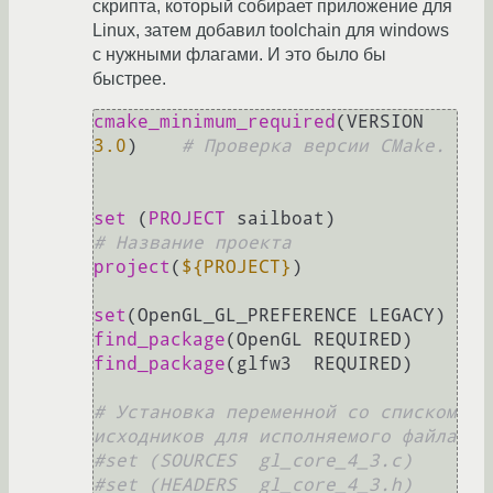
скрипта, который собирает приложение для
Linux, затем добавил toolchain для windows
с нужными флагами. И это было бы
быстрее.
cmake_minimum_required
(VERSION 
3.0
)	
# Проверка версии CMake.
set
 (
PROJECT
 sailboat) 
# Название проекта
project
(
${PROJECT}
)

set
find_package
find_package
(glfw3  REQUIRED)

# Установка переменной со списком 
исходников для исполняемого файла
#set (SOURCES  gl_core_4_3.c)
#set (HEADERS  gl_core_4_3.h)