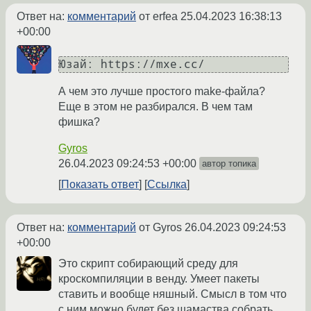
Ответ на:
комментарий
от erfea
25.04.2023 16:38:13
+00:00
Юзай: https://mxe.cc/ 
А чем это лучше простого make-файла?
Еще в этом не разбирался. В чем там
фишка?
Gyros
26.04.2023 09:24:53 +00:00
автор топика
Показать ответ
Ссылка
Ответ на:
комментарий
от Gyros
26.04.2023 09:24:53
+00:00
Это скрипт собирающий среду для
кроскомпиляции в венду. Умеет пакеты
ставить и вообще няшный. Смысл в том что
с ним можно будет без шамаства собрать