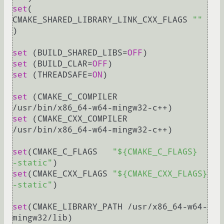
set
( 
CMAKE_SHARED_LIBRARY_LINK_CXX_FLAGS 
""
)

set
 (BUILD_SHARED_LIBS=
OFF
set
 (BUILD_CLAR=
OFF
set
 (THREADSAFE=
ON
)

set
 (CMAKE_C_COMPILER   
set
 (CMAKE_CXX_COMPILER 
/usr/bin/x86_64-w64-mingw32-c++)

set
(CMAKE_C_FLAGS   
"${CMAKE_C_FLAGS}   
-static"
set
(CMAKE_CXX_FLAGS 
"${CMAKE_CXX_FLAGS} 
-static"
)

set
(CMAKE_LIBRARY_PATH /usr/x86_64-w64-
mingw32/lib)
