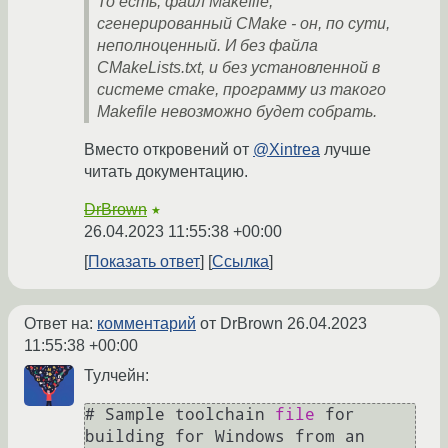
То есть, файл Makefile,
сгенерированный CMake - он, по сути,
неполноценный. И без файла
CMakeLists.txt, и без установленной в
системе cmake, программу из такого
Makefile невозможно будет собрать.
Вместо откровений от
@Xintrea
лучше
читать документацию.
DrBrown
★
26.04.2023 11:55:38 +00:00
Показать ответ
Ссылка
Ответ на:
комментарий
от DrBrown
26.04.2023
11:55:38 +00:00
Тулчейн:
# Sample toolchain 
file
 for 
building for Windows from an 