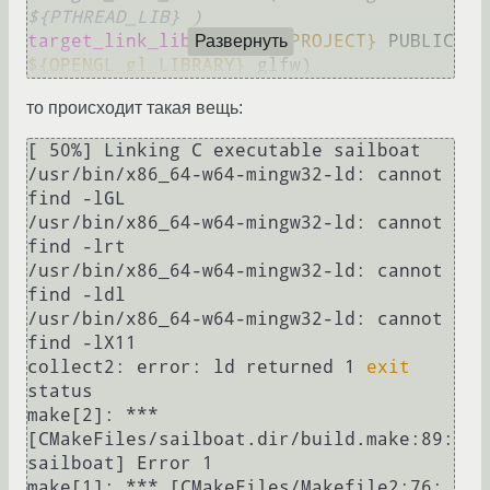
${PTHREAD_LIB} )
target_link_libraries
(
${PROJECT}
 PUBLIC 
Развернуть
${OPENGL_gl_LIBRARY}
то происходит такая вещь:
[ 50%] Linking C executable sailboat

/usr/bin/x86_64-w64-mingw32-ld: cannot 
find -lGL

/usr/bin/x86_64-w64-mingw32-ld: cannot 
find -lrt

/usr/bin/x86_64-w64-mingw32-ld: cannot 
find -ldl

/usr/bin/x86_64-w64-mingw32-ld: cannot 
find -lX11

collect2: error: ld returned 1 
exit
status

make[2]: *** 
[CMakeFiles/sailboat.dir/build.make:89: 
sailboat] Error 1

make[1]: *** [CMakeFiles/Makefile2:76: 