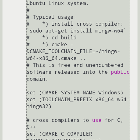
Ubuntu Linux system.

#

# Typical usage:

#    *) install cross compiler: 
`sudo apt-get install mingw-w64`

#    *) cd build

#    *) cmake -
DCMAKE_TOOLCHAIN_FILE=~/mingw-
w64-x86_64.cmake ..

# This is free and unencumbered 
software released into the 
public
domain.

set (CMAKE_SYSTEM_NAME Windows)

set (TOOLCHAIN_PREFIX x86_64-w64-
mingw32)

# cross compilers to 
use
 for C, 
C++

set (CMAKE_C_COMPILER 