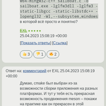
w64-mingw32-c++ sailboat.c -o
sailboat.exe -lglfw3dll -lglfw3 -
static-libgcc -static-libstdc++ -
lopengl32 -Wl,--subsystem,windows
в которой всё просто и понятно?
EXL
★★★★★
25.04.2023 15:08:19 +00:00
Показать ответы
Ссылка
3
1
2
Ответ на:
комментарий
от EXL
25.04.2023 15:08:19
+00:00
Думаю, cmake был выбран из-за
возможности сборки приложения на разных
платформах. И тут у тебя есть прекрасная
возможность продвижения meson – покажи
на практике как он прекрасен в этой