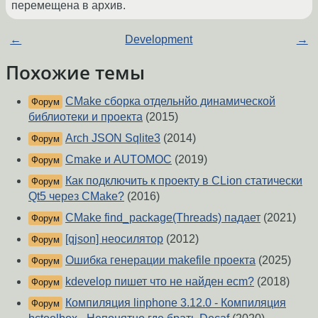
перемещена в архив.
←
Development
→
Похожие темы
CMake сборка отдельнйо динамической
Форум
библиотеки и проекта
(2015)
Arch JSON Sqlite3
(2014)
Форум
Cmake и AUTOMOC
(2019)
Форум
Как подключить к проекту в CLion статически
Форум
Qt5 через CMake?
(2016)
CMake find_package(Threads) падает
(2021)
Форум
[qjson] неосилятор
(2012)
Форум
Ошибка генерации makefile проекта
(2025)
Форум
kdevelop пишет что не найден ecm?
(2018)
Форум
Компиляция linphone 3.12.0 - Компиляция
Форум