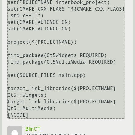
set(PROJECTNAME interbook_project)

set(CMAKE_CXX_FLAGS "${CMAKE_CXX_FLAGS} 
-std=c++11")

set(CMAKE_AUTOMOC ON)

set(CMAKE_AUTORCC ON)

project(${PROJECTNAME})

find_package(Qt5Widgets REQUIRED)

find_package(Qt5MultiMedia REQUIRED)

set(SOURCE_FILES main.cpp)

target_link_libraries(${PROJECTNAME} 
Qt5::Widgets)

target_link_libraries(${PROJECTNAME} 
Qt5::MultiMedia)

[\CODE]
BlinCT