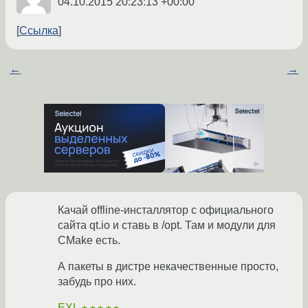
04.10.2015 20:23:13 +00:00
Ссылка
←
→
Качай offline-инсталлятор с официального
сайта qt.io и ставь в /opt. Там и модули для
CMake есть.
А пакеты в дистре некачественные просто,
забудь про них.
EXL