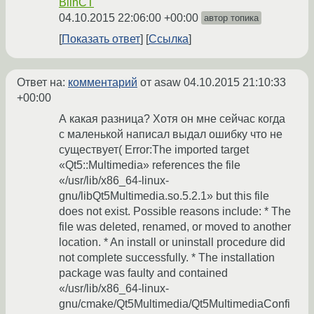
BlinCT
04.10.2015 22:06:00 +00:00
автор топика
Показать ответ
Ссылка
Ответ на:
комментарий
от asaw
04.10.2015 21:10:33
+00:00
А какая разница? Хотя он мне сейчас когда
с маленькой написал выдал ошибку что не
существует( Error:The imported target
«Qt5::Multimedia» references the file
«/usr/lib/x86_64-linux-
gnu/libQt5Multimedia.so.5.2.1» but this file
does not exist. Possible reasons include: * The
file was deleted, renamed, or moved to another
location. * An install or uninstall procedure did
not complete successfully. * The installation
package was faulty and contained
«/usr/lib/x86_64-linux-
gnu/cmake/Qt5Multimedia/Qt5MultimediaConfi