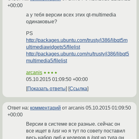
+00:00
а у тебя версии всех этих qt-multimedia
одинаковые?
PS
http://packages.ubuntu.com/trusty/i386/libqt5m
ultimediawidgets5/filelist
http://packages.ubuntu.com/ru/trusty/i386/libqt5
multimedia5/filelist
arcanis
★★★★
05.10.2015 01:09:50 +00:00
Показать ответы
Ссылка
Ответ на:
комментарий
от arcanis
05.10.2015 01:09:50
+00:00
Версии в системе все разные. сейчас он
все ищет в /usr но я тут по совету поставил
весь набор либ и хедеров в /opt но туда он