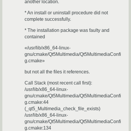
another location.
* An install or uninstall procedure did not
complete successfully.
* The installation package was faulty and
contained
«/usr/lib/x86_64-linux-
gnu/cmake/Qt5Multimedia/Qt5MultimediaConfi
g.cmake»
but not all the files it references.
Call Stack (most recent call first):
/usr/lib/x86_64-linux-
gnu/cmake/Qt5Multimedia/Qt5MultimediaConfi
g.cmake:44
(_qt5_Multimedia_check_file_exists)
/usr/lib/x86_64-linux-
gnu/cmake/Qt5Multimedia/Qt5MultimediaConfi
g.cmake:134