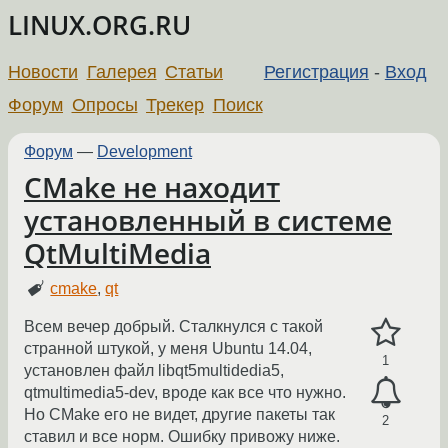
LINUX.ORG.RU
Новости
Галерея
Статьи
Регистрация
-
Вход
Форум
Опросы
Трекер
Поиск
Форум
—
Development
CMake не находит
установленный в системе
QtMultiMedia
cmake
,
qt
Всем вечер добрый. Сталкнулся с такой
странной штукой, у меня Ubuntu 14.04,
1
установлен файл libqt5multidedia5,
qtmultimedia5-dev, вроде как все что нужно.
Но CMake его не видет, другие пакеты так
2
ставил и все норм. Ошибку привожу ниже.