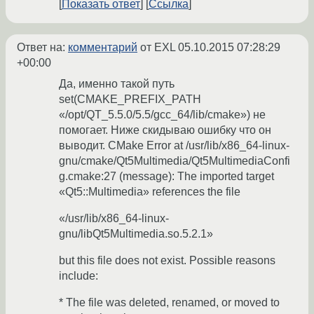
Показать ответ
Ссылка
Ответ на:
комментарий
от EXL
05.10.2015 07:28:29
+00:00
Да, именно такой путь
set(CMAKE_PREFIX_PATH
«/opt/QT_5.5.0/5.5/gcc_64/lib/cmake») не
помогает. Ниже скидываю ошибку что он
выводит. CMake Error at /usr/lib/x86_64-linux-
gnu/cmake/Qt5Multimedia/Qt5MultimediaConfi
g.cmake:27 (message): The imported target
«Qt5::Multimedia» references the file
«/usr/lib/x86_64-linux-
gnu/libQt5Multimedia.so.5.2.1»
but this file does not exist. Possible reasons
include:
* The file was deleted, renamed, or moved to