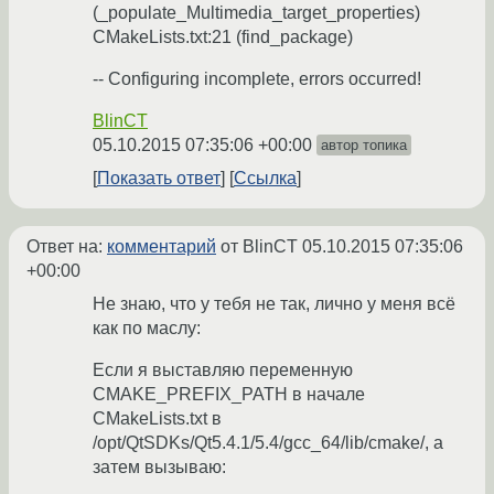
(_populate_Multimedia_target_properties)
CMakeLists.txt:21 (find_package)
-- Configuring incomplete, errors occurred!
BlinCT
05.10.2015 07:35:06 +00:00
автор топика
Показать ответ
Ссылка
Ответ на:
комментарий
от BlinCT
05.10.2015 07:35:06
+00:00
Не знаю, что у тебя не так, лично у меня всё
как по маслу:
Если я выставляю переменную
CMAKE_PREFIX_PATH в начале
CMakeLists.txt в
/opt/QtSDKs/Qt5.4.1/5.4/gcc_64/lib/cmake/, а
затем вызываю: