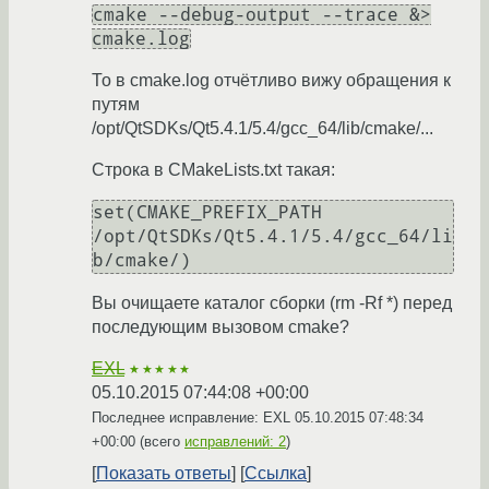
cmake --debug-output --trace &>
cmake.log
То в cmake.log отчётливо вижу обращения к
путям
/opt/QtSDKs/Qt5.4.1/5.4/gcc_64/lib/cmake/...
Строка в CMakeLists.txt такая:
set(CMAKE_PREFIX_PATH 
/opt/QtSDKs/Qt5.4.1/5.4/gcc_64/li
b/cmake/)
Вы очищаете каталог сборки (rm -Rf *) перед
последующим вызовом cmake?
EXL
★★★★★
05.10.2015 07:44:08 +00:00
Последнее исправление: EXL
05.10.2015 07:48:34
+00:00
(всего
исправлений: 2
)
Показать ответы
Ссылка