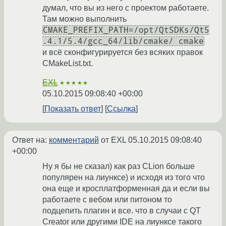
думал, что вы из него с проектом работаете.
Там можно выполнить
CMAKE_PREFIX_PATH=/opt/QtSDKs/Qt5
.4.1/5.4/gcc_64/lib/cmake/ cmake
и всё сконфигурируется без всяких правок
CMakeList.txt.
EXL
★★★★★
05.10.2015 09:08:40 +00:00
Показать ответ
Ссылка
Ответ на:
комментарий
от EXL
05.10.2015 09:08:40
+00:00
Ну я бы не сказал) как раз CLion больше
популярен на лиунксе) и исходя из того что
она еще и кросплатформенная да и если вы
работаете с вебом или питоном то
подцепить плагин и все. что в случаи с QT
Creator или другими IDE на лиунксе такого