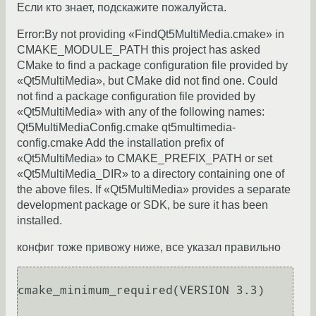
Если кто знает, подскажите пожалуйста.
Error:By not providing «FindQt5MultiMedia.cmake» in
CMAKE_MODULE_PATH this project has asked
CMake to find a package configuration file provided by
«Qt5MultiMedia», but CMake did not find one. Could
not find a package configuration file provided by
«Qt5MultiMedia» with any of the following names:
Qt5MultiMediaConfig.cmake qt5multimedia-
config.cmake Add the installation prefix of
«Qt5MultiMedia» to CMAKE_PREFIX_PATH or set
«Qt5MultiMedia_DIR» to a directory containing one of
the above files. If «Qt5MultiMedia» provides a separate
development package or SDK, be sure it has been
installed.
конфиг тоже привожу ниже, все указал правильно
cmake_minimum_required(VERSION 3.3)
