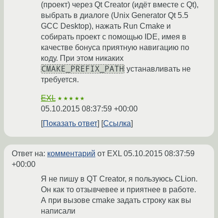
(проект) через Qt Creator (идёт вместе с Qt),
выбрать в диалоге (Unix Generator Qt 5.5
GCC Desktop), нажать Run Cmake и
собирать проект с помощью IDE, имея в
качестве бонуса приятную навигацию по
коду. При этом никаких
CMAKE_PREFIX_PATH
устанавливать не
требуется.
EXL
★★★★★
05.10.2015 08:37:59 +00:00
Показать ответ
Ссылка
Ответ на:
комментарий
от EXL
05.10.2015 08:37:59
+00:00
Я не пишу в QT Creator, я пользуюсь CLion.
Он как то отзывчевее и приятнее в работе.
А при вызове cmake задать строку как вы
написали