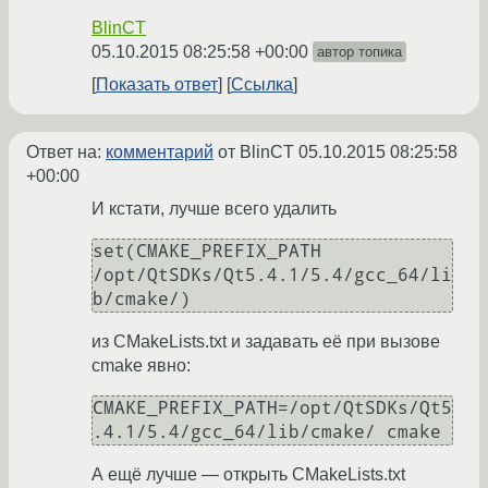
BlinCT
05.10.2015 08:25:58 +00:00
автор топика
Показать ответ
Ссылка
Ответ на:
комментарий
от BlinCT
05.10.2015 08:25:58
+00:00
И кстати, лучше всего удалить
set(CMAKE_PREFIX_PATH 
/opt/QtSDKs/Qt5.4.1/5.4/gcc_64/li
b/cmake/)
из CMakeLists.txt и задавать её при вызове
cmake явно:
CMAKE_PREFIX_PATH=/opt/QtSDKs/Qt5
.4.1/5.4/gcc_64/lib/cmake/ cmake
А ещё лучше — открыть CMakeLists.txt