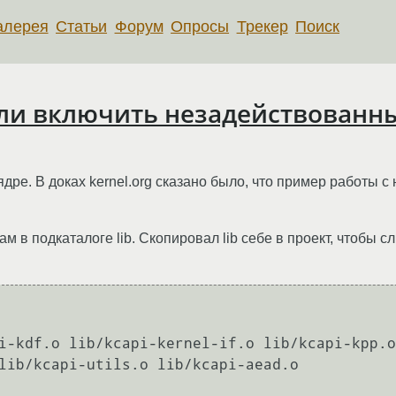
алерея
Статьи
Форум
Опросы
Трекер
Поиск
сли включить незадействованн
ре. В доках kernel.org сказано было, что пример работы с 
там в подкаталоге lib. Скопировал lib себе в проект, чтобы с
i-kdf.o lib/kcapi-kernel-if.o lib/kcapi-kpp.o
lib/kcapi-utils.o lib/kcapi-aead.o
