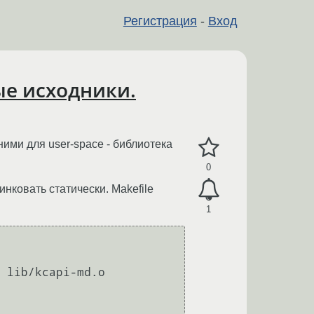
Регистрация
-
Вход
ые исходники.
ними для user-space - библиотека
0
линковать статически. Makefile
1
 lib/kcapi-md.o 