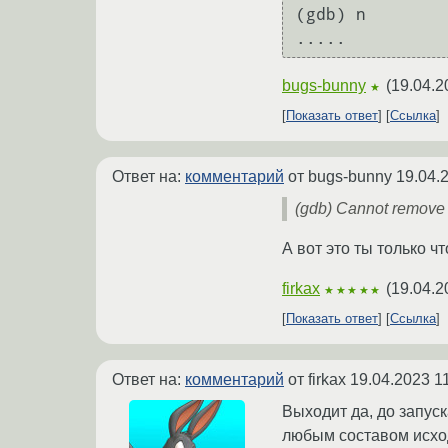
(gdb) n

bugs-bunny
(
19.04.2
★
Показать ответ
Ссылка
Ответ на:
комментарий
от bugs-bunny
19.04.
(gdb) Cannot remove 
А вот это ты только ч
firkax
(
19.04.2
★★★★★
Показать ответ
Ссылка
Ответ на:
комментарий
от firkax
19.04.2023 1
Выходит да, до запуск
любым составом исхо