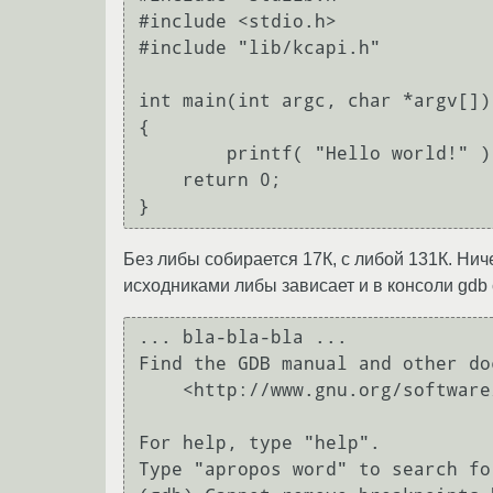
#include <stdio.h>

#include "lib/kcapi.h"

int main(int argc, char *argv[])

{

	printf( "Hello world!" );

    return 0;

Без либы собирается 17К, с либой 131К. Ниче
исходниками либы зависает и в консоли gdb
... bla-bla-bla ...

Find the GDB manual and other do
    <http://www.gnu.org/software/gdb/documentation/>.

For help, type "help".

Type "apropos word" to search fo