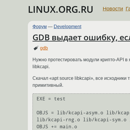
LINUX.ORG.RU
Новости
Г
Форум
—
Development
GDB выдает ошибку, е
gdb
Нужно протестировать модули крипто-API в яд
libkcapi.
Скачал «apt source libkcapi», все исходники 
примитивный.
EXE = test

OBJS = lib/kcapi-asym.o lib/kcap
lib/kcapi-rng.o lib/kcapi-sym.o 
OBJS += main.o
