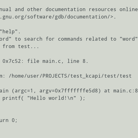
nual and other documentation resources online
"help".

ord" to search for commands related to "word"
 from test...

 0x7c52: file main.c, line 8.

m: /home/user/PROJECTS/test_kcapi/test/test 

ain (argc=1, argv=0x7fffffffe5d8) at main.c:8

 printf( "Hello world!\n" );

urn 0;
