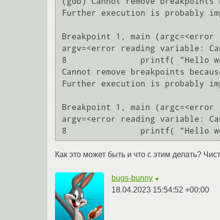
(gdb) Cannot remove breakpoints because program is no longer writable.                     
Further execution is probably im
Breakpoint 1, main (argc=<error 
argv=<error reading variable: Ca
8               printf( "Hello w
Cannot remove breakpoints becaus
Further execution is probably im
Breakpoint 1, main (argc=<error 
argv=<error reading variable: Ca
Как это может быть и что с этим делать? Чист
bugs-bunny
★
18.04.2023 15:54:52 +00:00