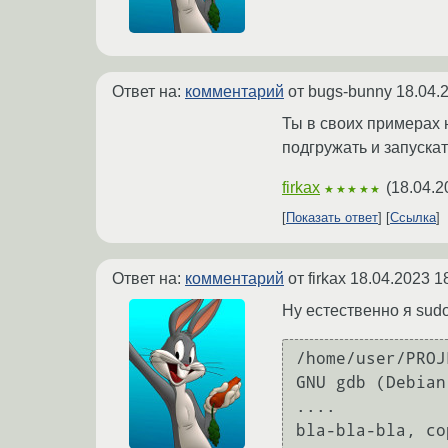
Ответ на:
комментарий
от bugs-bunny
18.04.
Ты в своих примерах н
подгружать и запускат
firkax
(
18.04.2
★★★★★
Показать ответ
Ссылка
Ответ на:
комментарий
от firkax
18.04.2023 1
Ну естественно я sud
/home/user/PROJ
GNU gdb (Debian
....

bla-bla-bla, co