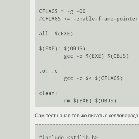
CFLAGS = -g -O0 

#CFLAGS += -enable-frame-pointer
all: $(EXE)

$(EXE): $(OBJS)

	gcc -o $(EXE) $(OBJS)

.o: .c

	gcc -c $< $(CFLAGS)

clean:

Сам тест начал только писать с хелловорлда
#include <stdlib.h>
