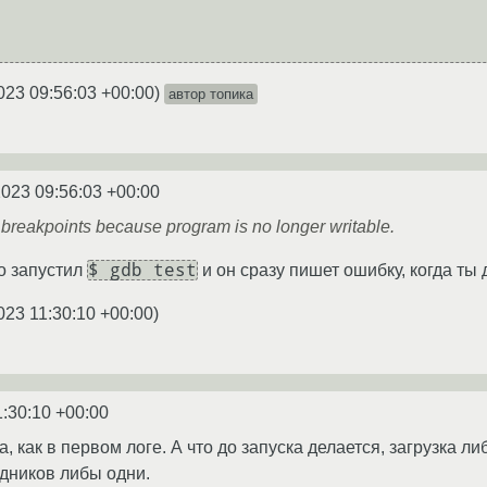
023 09:56:03 +00:00
)
автор топика
2023 09:56:03 +00:00
breakpoints because program is no longer writable.
$ gdb test
то запустил
и он сразу пишет ошибку, когда ты
023 11:30:10 +00:00
)
1:30:10 +00:00
а, как в первом логе. А что до запуска делается, загрузка л
дников либы одни.