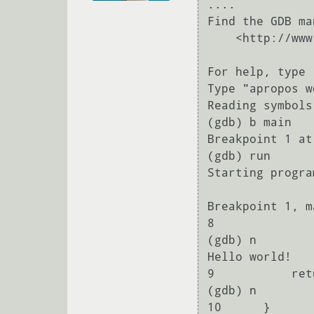
....

Find the GDB ma
    <http://www.gnu.org/software/gdb/documentation/>.

For help, type 
Type "apropos w
Reading symbols
(gdb) b main

Breakpoint 1 at
(gdb) run

Starting progra
Breakpoint 1, m
8              
(gdb) n

Hello world!

9           ret
(gdb) n

10      }
