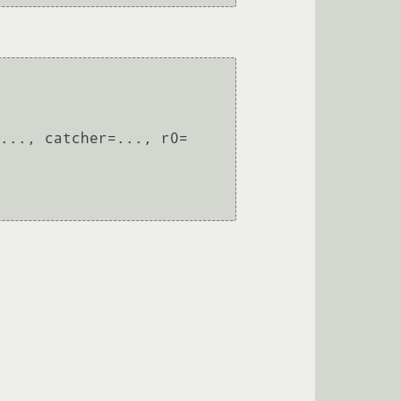
..., catcher=..., r0=