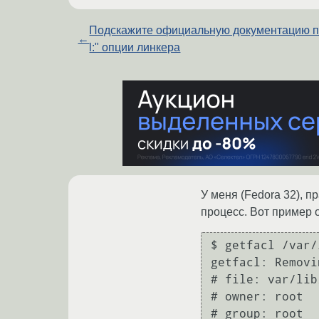
Подскажите официальную документацию по
←
l:" опции линкера
У меня (Fedora 32), 
процесс. Вот пример о
$ getfacl /var/
getfacl: Removi
# file: var/lib
# owner: root

# group: root
