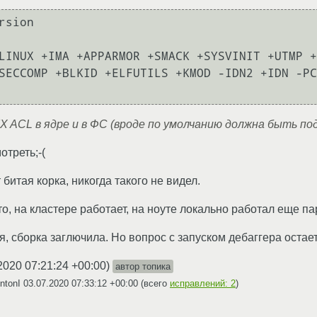
rsion

LINUX +IMA +APPARMOR +SMACK +SYSVINIT +UTMP +
SECCOMP +BLKID +ELFUTILS +KMOD -IDN2 +IDN -PC
X ACL в ядре и в ФС (вроде по умолчанию должна быть по
отреть;-(
итая корка, никогда такого не видел.
то, на кластере работает, на ноуте локально работал еще п
, сборка заглючила. Но вопрос с запуском дебаггера остает
2020 07:21:24 +00:00
)
автор топика
ntonI
03.07.2020 07:33:12 +00:00
(всего
исправлений: 2
)