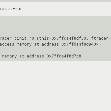
ми какими то
racer::init_r0 (this=0x7ffda4f8df50, ftracer=
access memory at address 0x7ffda4f8d940>)
