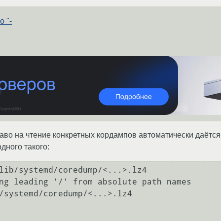
 "-
право на чтение конкретных кордампов автоматически даётся
дного такого:
lib/systemd/coredump/<...>.lz4 

ng leading '/' from absolute path names

/systemd/coredump/<...>.lz4
