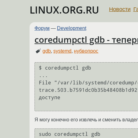
LINUX.ORG.RU
Новости
Г
Форум
—
Development
coredumpctl gdb - тепе
gdb
,
systemd
,
нубвопрос
$ coredumpctl gdb

...

File "/var/lib/systemd/coredump/
trace.503.b7591dc0b35b48408b1d92
доступе

Я могу конечно его извлечь и сменить владел