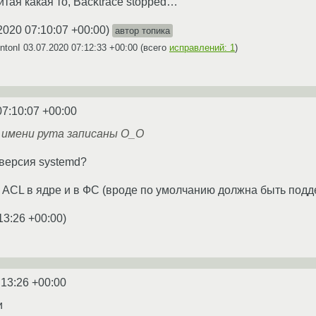
тая какая то, Backtrace stopped…
2020 07:10:07 +00:00
)
автор топика
ntonI
03.07.2020 07:12:33 +00:00
(всего
исправлений: 1
)
07:10:07 +00:00
т имени рута записаны О_О
 версия systemd?
ACL в ядре и в ФС (вроде по умолчанию должна быть подд
13:26 +00:00
)
:13:26 +00:00
и