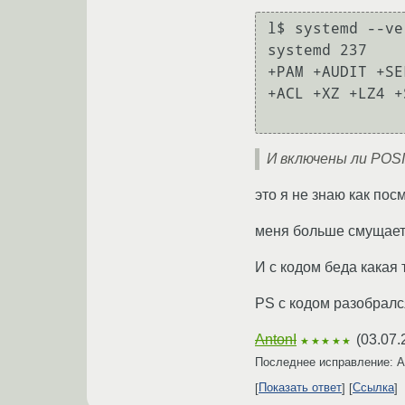
l$ systemd --ve
systemd 237

+PAM +AUDIT +SE
+ACL +XZ +LZ4 +
И включены ли POSI
это я не знаю как посм
меня больше смущает б
И с кодом беда какая 
PS с кодом разобрался
AntonI
(
03.07.
★★★★★
Последнее исправление: A
Показать ответ
Ссылка