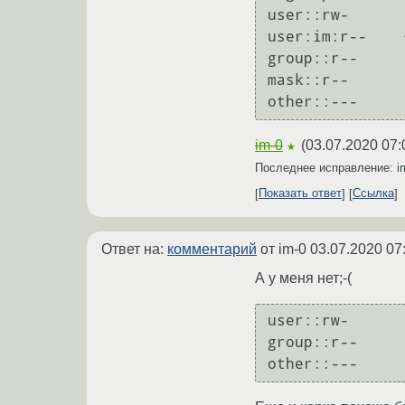
user::rw-

user:im:r--    
group::r--

mask::r--

im-0
(
03.07.2020 07:
★
Последнее исправление: i
Показать ответ
Ссылка
Ответ на:
комментарий
от im-0
03.07.2020 07
А у меня нет;-(
user::rw-

group::r--
