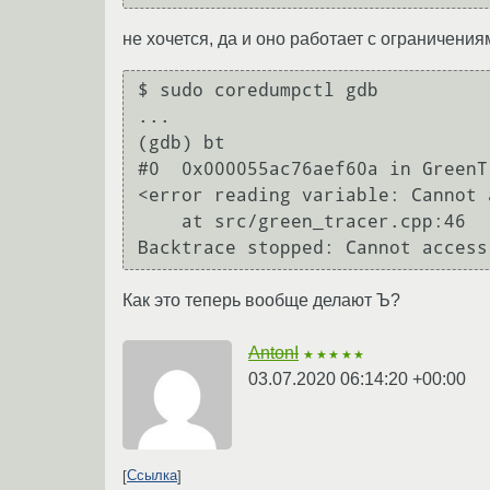
не хочется, да и оно работает с ограничения
$ sudo coredumpctl gdb

...

(gdb) bt

#0  0x000055ac76aef60a in GreenT
<error reading variable: Cannot 
    at src/green_tracer.cpp:46

Как это теперь вообще делают Ъ?
AntonI
★★★★★
03.07.2020 06:14:20 +00:00
Ссылка