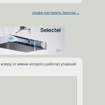
cmake настроить jsoncpp
→
 юзеру, от имени которого работал упавший