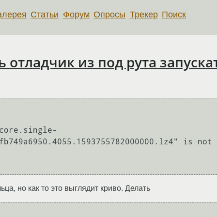
алерея
Статьи
Форум
Опросы
Трекер
Поиск
рь отладчик из под рута запуска
core.single-
fb749a6950.4055.1593755782000000.lz4" is not 
ьца, но как то это выглядит криво. Делать