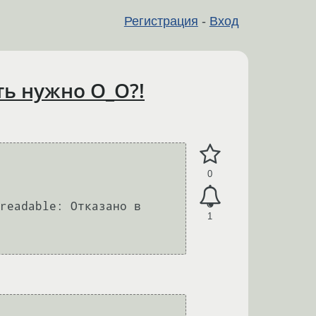
Регистрация
-
Вход
ть нужно O_O?!
0
readable: Отказано в 
1