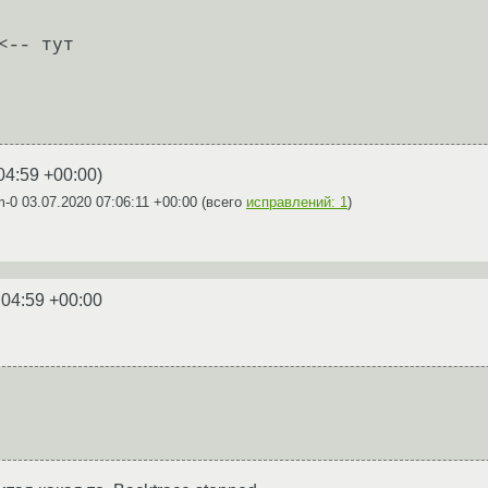
<-- тут

04:59 +00:00
)
m-0
03.07.2020 07:06:11 +00:00
(всего
исправлений: 1
)
:04:59 +00:00