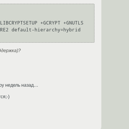
LIBCRYPTSETUP +GCRYPT +GNUTLS 
RE2 default-hierarchy=hybrid

ддержка)?
ару недель назад…
ся;-)