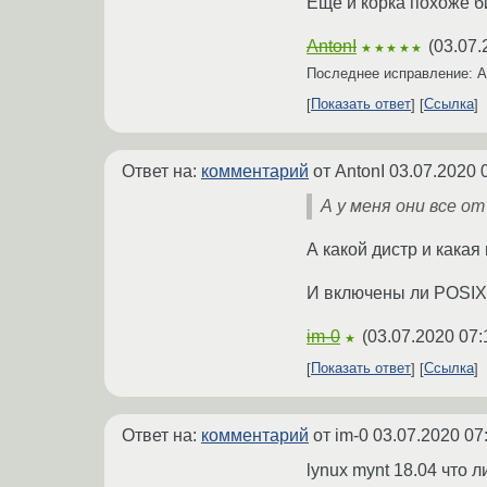
Еще и корка похоже би
AntonI
(
03.07.
★★★★★
Последнее исправление: A
Показать ответ
Ссылка
Ответ на:
комментарий
от AntonI
03.07.2020 
А у меня они все о
А какой дистр и какая
И включены ли POSIX 
im-0
(
03.07.2020 07:
★
Показать ответ
Ссылка
Ответ на:
комментарий
от im-0
03.07.2020 07
lynux mynt 18.04 что л