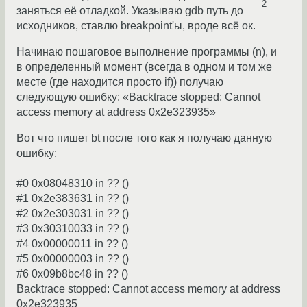
2
заняться её отладкой. Указываю gdb путь до
исходников, ставлю breakpoint'ы, вроде всё ок.
Начинаю пошаговое выполнение программы (n), и
в определенный момент (всегда в одном и том же
месте (где находится просто if)) получаю
следующую ошибку: «Backtrace stopped: Cannot
access memory at address 0x2e323935»
Вот что пишет bt после того как я получаю данную
ошибку:
#0 0x08048310 in ?? ()
#1 0x2e383631 in ?? ()
#2 0x2e303031 in ?? ()
#3 0x30310033 in ?? ()
#4 0x00000011 in ?? ()
#5 0x00000003 in ?? ()
#6 0x09b8bc48 in ?? ()
Backtrace stopped: Cannot access memory at address
0x2e323935