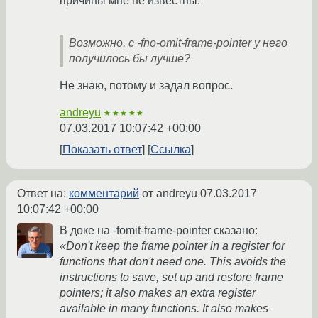
причины мне не известны.
Возможно, с -fno-omit-frame-pointer у него
получилось бы лучше?
Не знаю, потому и задал вопрос.
andreyu
★★★★★
07.03.2017 10:07:42 +00:00
Показать ответ
Ссылка
Ответ на:
комментарий
от andreyu
07.03.2017
10:07:42 +00:00
В доке на -fomit-frame-pointer сказано:
«Don't keep the frame pointer in a register for
functions that don't need one. This avoids the
instructions to save, set up and restore frame
pointers; it also makes an extra register
available in many functions. It also makes