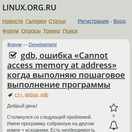
LINUX.ORG.RU
Новости
Галерея
Статьи
Регистрация
-
Вход
Форум
Опросы
Трекер
Поиск
Форум
—
Development
gdb, ошибка «Cannot
access memory at address»
когда выполняю пошаговое
выполнение программы
c++
,
debug
,
gdb
Добрый день!
0
Столкнулся со следующей проблемой.
Имею программу, собранную на другом
компе + исходники. Есть необходимость