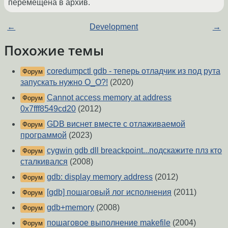
перемещена в архив.
←
Development
→
Похожие темы
coredumpctl gdb - теперь отладчик из под рута
Форум
запускать нужно O_O?!
(2020)
Cannot access memory at address
Форум
0x7fff8549cd20
(2012)
GDB виснет вместе с отлаживаемой
Форум
программой
(2023)
cygwin gdb dll breackpoint...подскажите плз кто
Форум
сталкивался
(2008)
gdb: display memory address
(2012)
Форум
[gdb] пошаговый лог исполнения
(2011)
Форум
gdb+memory
(2008)
Форум
пошаговое выполнение makefile
(2004)
Форум