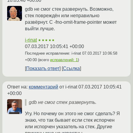
10:03:46 +00:00
gdb не смог стек развернуть. Возможно,
стек повреждён или неправильно
развёрнут. С -fno-omit-frame-pointer может
выйти лучше.
i-rinat
★★★★★
07.03.2017 10:05:41 +00:00
Последнее исправление: i-rinat
07.03.2017 10:06:58
+00:00
(всего
исправлений: 1
)
Показать ответ
Ссылка
Ответ на:
комментарий
от i-rinat
07.03.2017 10:05:41
+00:00
gdb не смог стек развернуть.
Угу. Но почему он этого не смог сделать? Я
знаю, что так бывает если стек испорчен
или испорчен указатель на стек. Другие