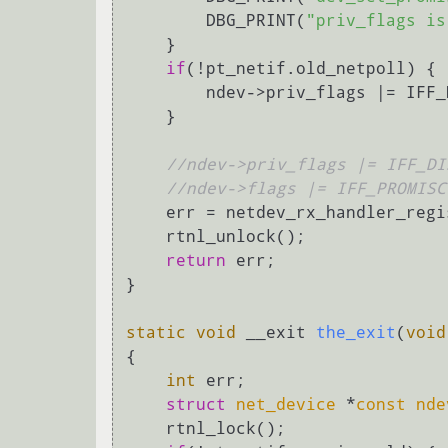
        DBG_PRINT(
"priv_flags is
    }

if
(!pt_netif.old_netpoll) {

        ndev->priv_flags |= IFF_DISABLE_NETPOLL;

    }

//ndev->priv_flags |= IFF_DI
//ndev->flags |= IFF_PROMISC
    err = netdev_rx_handler_register(ndev, drop_packet, &pt_netif);

    rtnl_unlock();

return
 err;

}

static
void
 __exit 
the_exit
(
void
{

int
 err;

struct
net_device
 *
const
nde
    rtnl_lock();
