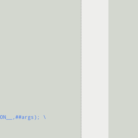
ON__,##args); \
