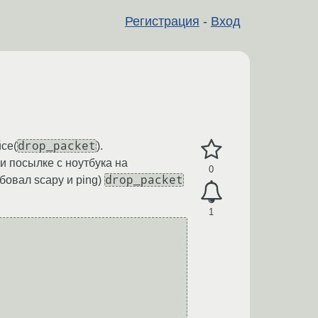
Регистрация
-
Вход
drop_packet
се(
).
и посылке с ноутбука на
0
drop_packet
бовал scapy и ping)
1