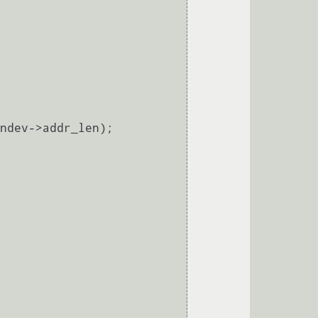
ndev->addr_len);
