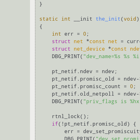
}

static
int
 __init 
the_init
(
void
)
{

int
 err = 
0
;

struct
net
 *
const
net
 =
 curr
struct
net_device
 *
const
nde
    DBG_PRINT(
"dev_name=%s %s %i
    pt_netif.ndev = ndev;

    pt_netif.promisc_old = ndev->flags & IFF_PROMISC;

    pt_netif.promisc_count = 
0
;

    pt_netif.old_netpoll = ndev->priv_flags & IFF_DISABLE_NETPOLL;

    DBG_PRINT(
"priv_flags is %hx
    rtnl_lock();

if
(!pt_netif.promisc_old) {

        err = dev_set_promiscu
        DBG_PRINT(
"dev_set_promi