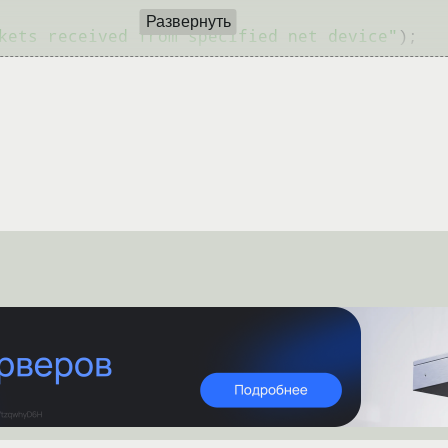
Развернуть
kets received from specified net device"
);