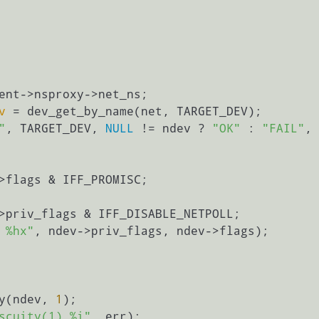
ent->nsproxy->net_ns;

v
 =
 dev_get_by_name(net, TARGET_DEV);

"
, TARGET_DEV, 
NULL
 != ndev ? 
"OK"
 : 
"FAIL"
, 
 %hx"
, ndev->priv_flags, ndev->flags);

ity(ndev, 
1
);

scuity(1) %i"
, err);
