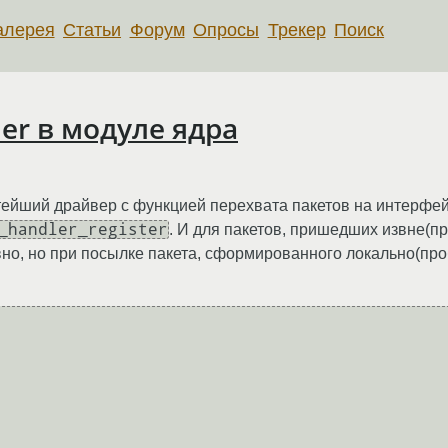
алерея
Статьи
Форум
Опросы
Трекер
Поиск
er в модуле ядра
ейший драйвер с функцией перехвата пакетов на интерфей
_handler_register
. И для пакетов, пришедших извне(пр
но, но при посылке пакета, сформированного локально(про