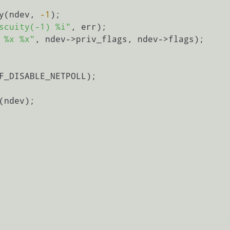
ity(ndev, 
-1
);

scuity(-1) %i"
, err);

 %x %x"
, ndev->priv_flags, ndev->flags);
