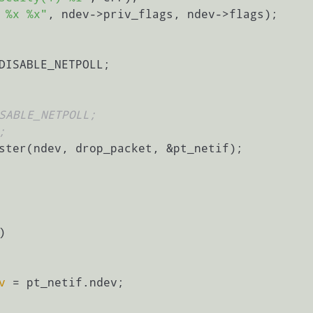
 %x %x"
, ndev->priv_flags, ndev->flags);

SABLE_NETPOLL;
;
)
v
 =
 pt_netif.ndev;
