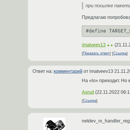
при посылке пакета
Предлагаю попробова
imatveev13
(
21.11.
★★
Показать ответ
Ссылка
Ответ на:
комментарий
от imatveev13
21.11.2
На «lo» приходит. Но
Axrud
(
22.11.2022 06:1
Ссылка
netdev_rx_handler_regi