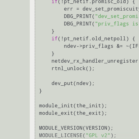
if
(!pt_netif.promisc_old) {

        err = dev_set_promiscu
        DBG_PRINT(
"dev_set_promi
        DBG_PRINT(
"priv_flags is
    }

if
(!pt_netif.old_netpoll) {

        ndev->priv_flags &= ~(IFF_DISABLE_NETPOLL);

    }

    netdev_rx_handler_unregister(ndev);

    rtnl_unlock();

    dev_put(ndev);

}

module_init(the_init);

module_exit(the_exit);

MODULE_VERSION(VERSION);

MODULE_LICENSE(
"GPL v2"
);
