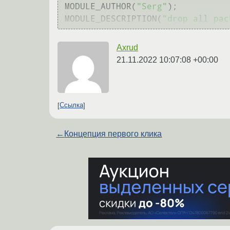
MODULE_AUTHOR(
"Serg"
);

MODULE_DESCRIPTION(
"drop all pac
Axrud
21.11.2022 10:07:08 +00:00
Ссылка
←
Концепция первого клика