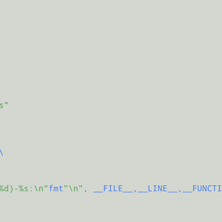
s"


%d)-%s:\n"
fmt
"\n"
, __FILE__,__LINE__,__FUNCTI