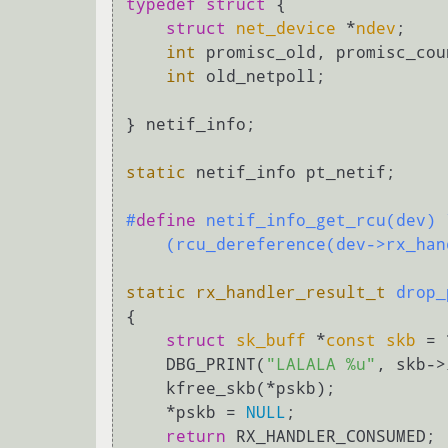
typedef
struct
 {
struct
net_device
 *
ndev
;
int
 promisc_old, promisc_coun
int
 old_netpoll;

} netif_info;

static
 netif_info pt_netif;

#
define
 netif_info_get_rcu(dev) \
    (rcu_dereference(dev->rx_ha
static
rx_handler_result_t
drop_
{

struct
sk_buff
 *
const
skb
 =
 
    DBG_PRINT(
"LALALA %u"
, skb->
    kfree_skb(*pskb);

    *pskb = 
NULL
;

return
 RX_HANDLER_CONSUMED;
