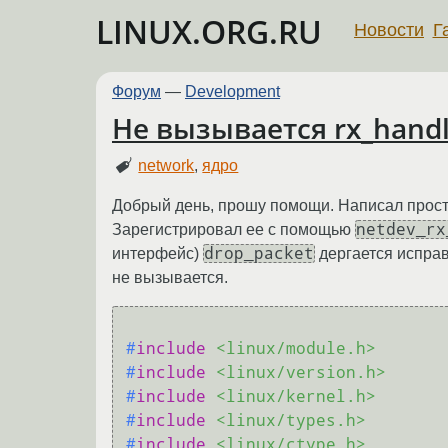
LINUX.ORG.RU
Новости
Г
Форум
—
Development
Не вызывается rx_handl
network
,
ядро
Добрый день, прошу помощи. Написал прост
netdev_rx
Зарегистрировал ее с помощью
drop_packet
интерфейс)
дергается исправ
не вызывается.
#
include
<linux/module.h>
#
include
<linux/version.h>
#
include
<linux/kernel.h>
#
include
<linux/types.h>
#
include
<linux/ctype.h>