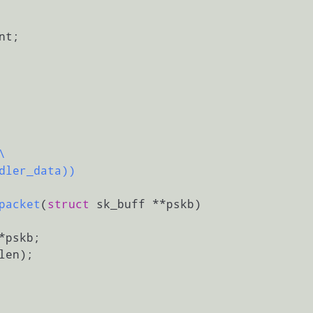
t;



ndler_data))
packet
(
struct
 sk_buff **pskb)
*pskb;

len);
