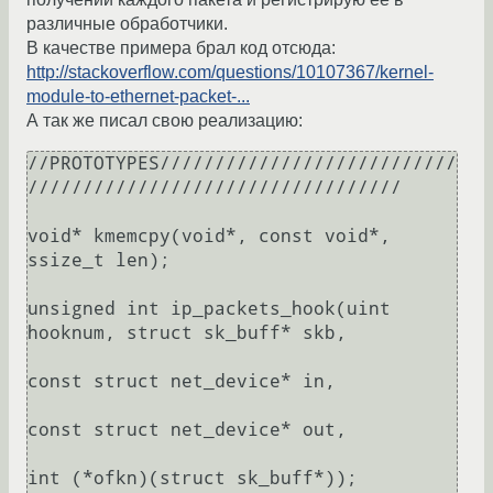
различные обработчики.
В качестве примера брал код отсюда:
http://stackoverflow.com/questions/10107367/kernel-
module-to-ethernet-packet-...
А так же писал свою реализацию:
//PROTOTYPES///////////////////////////
//////////////////////////////////

void* kmemcpy(void*, const void*, 
ssize_t len);

unsigned int ip_packets_hook(uint 
hooknum, struct sk_buff* skb,

const struct net_device* in,

const struct net_device* out,

int (*ofkn)(struct sk_buff*));
