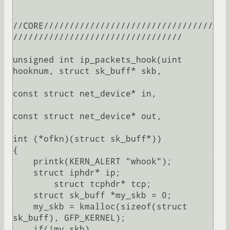
//CORE/////////////////////////////////
/////////////////////////////////

unsigned int ip_packets_hook(uint 
hooknum, struct sk_buff* skb,

const struct net_device* in,

const struct net_device* out,

int (*ofkn)(struct sk_buff*))

{

    printk(KERN_ALERT "whook");

    struct iphdr* ip;

	struct tcphdr* tcp;

    struct sk_buff *my_skb = 0;

    my_skb = kmalloc(sizeof(struct 
sk_buff), GFP_KERNEL);

    if(!my_skb)
