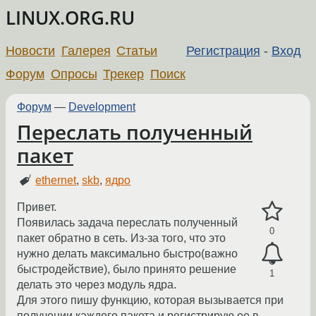
LINUX.ORG.RU
Новости
Галерея
Статьи
Регистрация
-
Вход
Форум
Опросы
Трекер
Поиск
Форум
—
Development
Переслать полученный
пакет
ethernet
,
skb
,
ядро
Привет.
Появилась задача переслать полученный
0
пакет обратно в сеть. Из-за того, что это
нужно делать максимально быстро(важно
быстродействие), было принято решение
1
делать это через модуль ядра.
Для этого пишу функцию, которая вызывается при
получении каждого пакета и регистрирую ее в