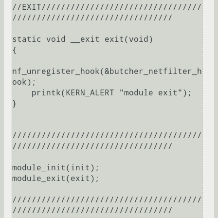
//EXIT/////////////////////////////////
/////////////////////////////////

static void __exit exit(void)

{

nf_unregister_hook(&butcher_netfilter_h
ook);

    printk(KERN_ALERT "module exit");

}

///////////////////////////////////////
/////////////////////////////////

module_init(init);

module_exit(exit);

///////////////////////////////////////
/////////////////////////////////
