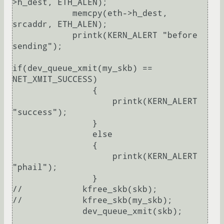
>h_dest, ETH_ALEN);

            memcpy(eth->h_dest, 
srcaddr, ETH_ALEN);

            printk(KERN_ALERT "before 
sending");

if(dev_queue_xmit(my_skb) == 
NET_XMIT_SUCCESS)

                {

                    printk(KERN_ALERT 
"success");

                }

                else

                {

                    printk(KERN_ALERT 
"phail");

                }

//            kfree_skb(skb);

//            kfree_skb(my_skb);

              dev_queue_xmit(skb); 
