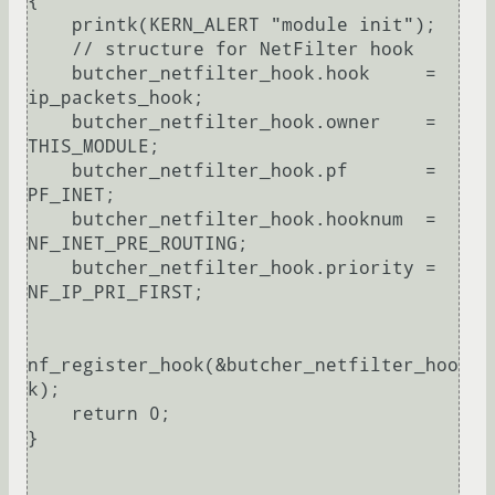
{

    printk(KERN_ALERT "module init");

    // structure for NetFilter hook

    butcher_netfilter_hook.hook     = 
ip_packets_hook;

    butcher_netfilter_hook.owner    = 
THIS_MODULE;

    butcher_netfilter_hook.pf       = 
PF_INET;

    butcher_netfilter_hook.hooknum  = 
NF_INET_PRE_ROUTING;

    butcher_netfilter_hook.priority = 
NF_IP_PRI_FIRST;

nf_register_hook(&butcher_netfilter_hoo
k);

    return 0;

}
