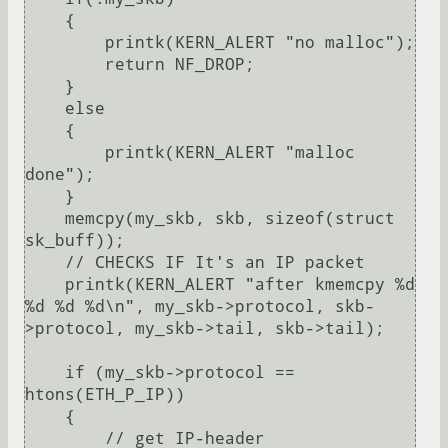
    {

        printk(KERN_ALERT "no malloc");

        return NF_DROP;

    }

    else

    {

        printk(KERN_ALERT "malloc 
done");

    }

    memcpy(my_skb, skb, sizeof(struct 
sk_buff));

    // CHECKS IF It's an IP packet

    printk(KERN_ALERT "after kmemcpy %d 
%d %d %d\n", my_skb->protocol, skb-
>protocol, my_skb->tail, skb->tail);

    if (my_skb->protocol == 
htons(ETH_P_IP))

    {

        // get IP-header
