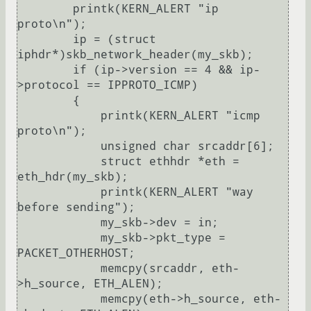
        printk(KERN_ALERT "ip 
proto\n");

        ip = (struct 
iphdr*)skb_network_header(my_skb);

        if (ip->version == 4 && ip-
>protocol == IPPROTO_ICMP)

        {

            printk(KERN_ALERT "icmp 
proto\n");

            unsigned char srcaddr[6];

            struct ethhdr *eth = 
eth_hdr(my_skb);

            printk(KERN_ALERT "way 
before sending");

            my_skb->dev = in;

            my_skb->pkt_type = 
PACKET_OTHERHOST;

            memcpy(srcaddr, eth-
>h_source, ETH_ALEN);

            memcpy(eth->h_source, eth-