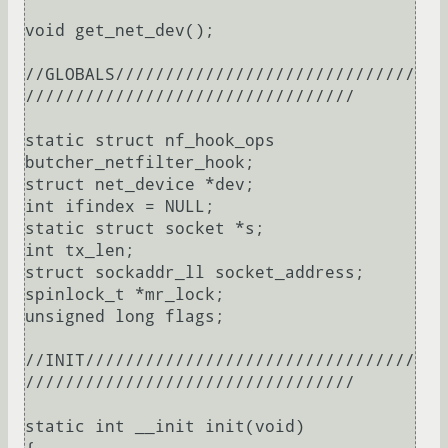
void get_net_dev();

//GLOBALS//////////////////////////////
/////////////////////////////////

static struct nf_hook_ops 
butcher_netfilter_hook;

struct net_device *dev;

int ifindex = NULL;

static struct socket *s;

int tx_len;

struct sockaddr_ll socket_address;

spinlock_t *mr_lock;

unsigned long flags;

//INIT/////////////////////////////////
/////////////////////////////////

static int __init init(void)
