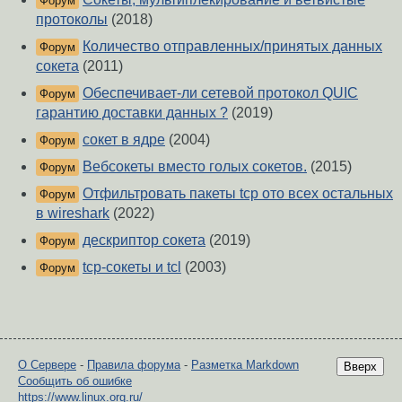
Форум
протоколы
(2018)
Количество отправленных/принятых данных
Форум
сокета
(2011)
Обеспечивает-ли сетевой протокол QUIC
Форум
гарантию доставки данных ?
(2019)
сокет в ядре
(2004)
Форум
Вебсокеты вместо голых сокетов.
(2015)
Форум
Отфильтровать пакеты tcp ото всех остальных
Форум
в wireshark
(2022)
дескриптор сокета
(2019)
Форум
tcp-сокеты и tcl
(2003)
Форум
О Сервере
-
Правила форума
-
Разметка Markdown
Вверх
Сообщить об ошибке
https://www.linux.org.ru/