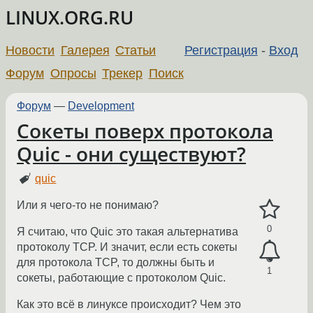
LINUX.ORG.RU
Новости
Галерея
Статьи
Регистрация
-
Вход
Форум
Опросы
Трекер
Поиск
Форум
—
Development
Сокеты поверх протокола
Quic - они существуют?
quic
Или я чего-то не понимаю?
0
Я считаю, что Quic это такая альтернатива
протоколу TCP. И значит, если есть сокеты
для протокола TCP, то должны быть и
1
сокеты, работающие с протоколом Quic.
Как это всё в линуксе происходит? Чем это