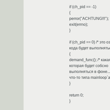
if (ch_pid == -1)
{
perror("ACHTUNG!!!");
exit(errno);
}
if (ch_pid == 0) /* это
кода будет выполнять
{
demand_func(); /* как
которая будет собсно
выполняться в фоне..
что-то типа mainloop`а
}
return 0;
}