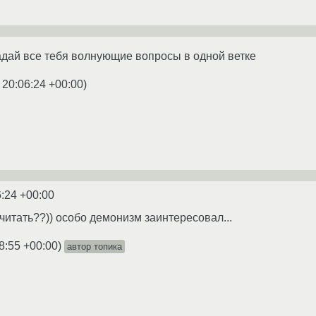
 задай все тебя волнующие вопросы в одной ветке
 20:06:24 +00:00
)
6:24 +00:00
очитать??)) особо демонизм заинтересовал...
8:55 +00:00
)
автор топика