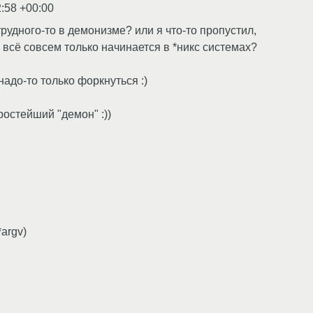
2:58 +00:00
 трудного-то в демонизме? или я что-то пропустил,
 всё совсем только начинается в *никс системах?
 надо-то только форкнуться :)
простейший "демон" :))
*argv)