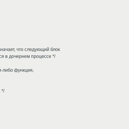
 означает, что следующий блок
ся в дочернем процессе */
ая-либо функция,
.
 */