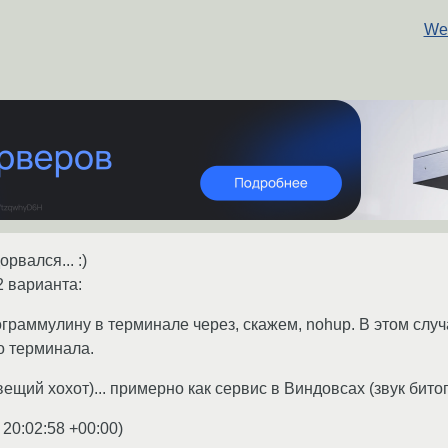
Web
рвался... :)
2 варианта:
ограммулину в терминале через, скажем, nohup. В этом случ
о терминала.
вещий хохот)... примерно как сервис в Виндовсах (звук битог
 20:02:58 +00:00
)