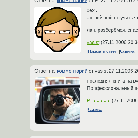
Ответ на:
комментарий
от Pi
27.11.2006 20:2
хех..
английский выучить чт
лан, разберёмся, спа
vasist
(
27.11.2006 20:3
Показать ответ
Ссылка
Ответ на:
комментарий
от vasist
27.11.2006 2
последняя книга на ру
Прпфессиональный по
Pi
(
27.11.2006
★★★★★
Ссылка