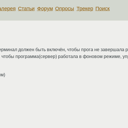
алерея
Статьи
Форум
Опросы
Трекер
Поиск
 терминал должен быть включён, чтобы прога не завершала 
, чтобы программа(сервер) работала в фоновом режиме, упр
им)