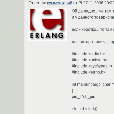
Ответ на:
комментарий
от Pi
27.11.2006 20:0
Ой да ладно... чё там
и у данного товарисча
если коротко... то там
для автора топика... 
#include <stdio.h>
#include <unistd.h>
#include <sys/types.h>
#include <errno.h>
int main(int argc, char *
{
pid_t *ch_pid;
ch_pid = fork();