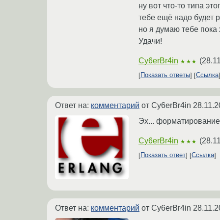
ну вот что-то типа эт
тебе ещё надо будет 
но я думаю тебе пока 
Удачи!
Cy6erBr4in
(
28.1
★★★
Показать ответы
Ссылка
Ответ на:
комментарий
от Cy6erBr4in
28.11.2
Эх... форматирование 
Cy6erBr4in
(
28.1
★★★
Показать ответ
Ссылка
Ответ на:
комментарий
от Cy6erBr4in
28.11.2