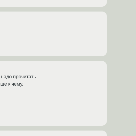
надо прочитать.
бще к чему.