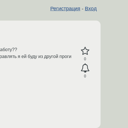
Регистрация
-
Вход
работу??
авлять я ей буду из другой проги
0
0