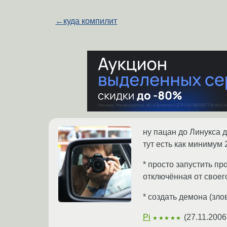
←
куда компилит
ну пацан до Линукса до
тут есть как минимум 
* просто запустить пр
отключённая от своег
* создать демона (зло
Pi
(
27.11.2006
★★★★★