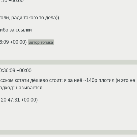
7:10 +00:00
оли, ради такого то дела))
сибо за ссылки
6:09 +00:00
)
автор топика
0:36:09 +00:00
сском кстати дёшево стоит: я за неё ~140р плотил (и это н
дход" называется.
 20:47:31 +00:00
)