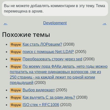
Вы не можете добавлять комментарии в эту тему. Тема
перемещена в архив.
←
Development
→
Похожие темы
Как стать ЛОРовцем?
(2008)
Форум
поиск с помощью Net::LDAP
(2005)
Форум
Преобразовать строку через sed
(2006)
Форум
По моему пора ФАКи делать, нето годы можно
Форум
потратить на чтение одинаковых вопросов, где из
250 страниц - на каждой лежит по одной копии
предыдущей
(2000)
Выбор видеокарт
(2005)
Форум
Как выучить C за один день?
(2008)
Форум
ISO стек + RFC1006
(2010)
Форум