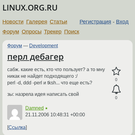
LINUX.ORG.RU
Новости
Галерея
Статьи
Регистрация
-
Вход
Форум
Опросы
Трекер
Поиск
Форум
—
Development
перл дебагер
сабж. какие есть, кто что пользует? а то мну
никак не найдет подходящего :/
0
perl -d, ddd -perl и tksh... что еще есть?
зы: назрела идея написать свой
0
Damned
★
21.11.2006 10:48:31 +00:00
Ссылка